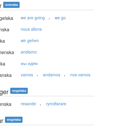
r
svenska
,
gelska
we are going
we go
nska
nous allons
ska
wir gehen
lienska
andiamo
ska
мы идём
,
,
anska
vamos
andamos
nos vamos
ger
engelska
,
enska
resande
rymdfarare
ur
engelska