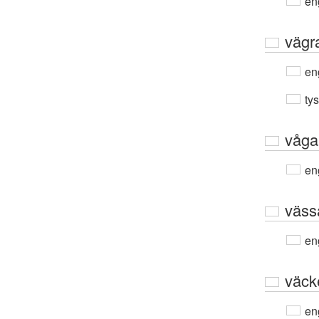
en
vägr
en
ty
våga
en
väss
en
väck
en