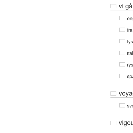
vi gå
en
fra
ty
ita
ry
sp
voya
sv
vigo