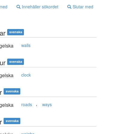
 med
Innehåller sökordet
Slutar med
ar
svenska
gelska
walls
ur
svenska
gelska
clock
r
svenska
,
gelska
roads
ways
r
svenska