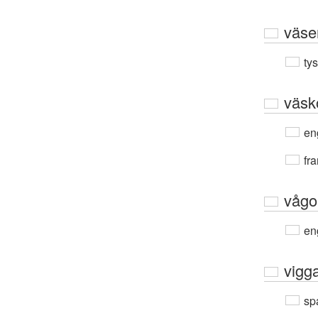
väse
ty
väsk
en
fra
vågo
en
vigg
sp