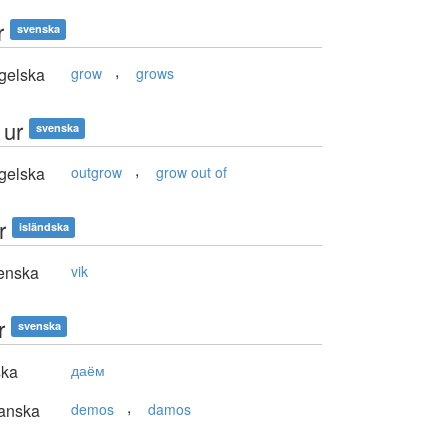
r
svenska
,
gelska
grow
grows
 ur
svenska
,
gelska
outgrow
grow out of
r
isländska
enska
vik
r
svenska
ska
даём
,
anska
demos
damos