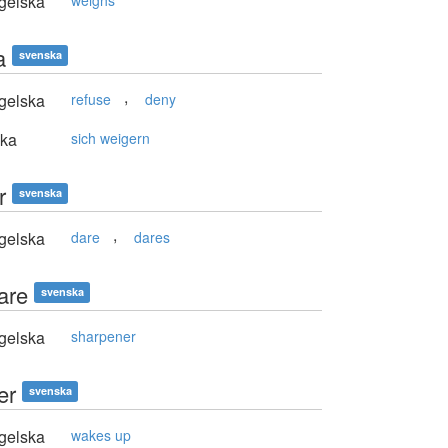
gelska
weighs
a
svenska
,
gelska
refuse
deny
ska
sich weigern
r
svenska
,
gelska
dare
dares
are
svenska
gelska
sharpener
er
svenska
gelska
wakes up