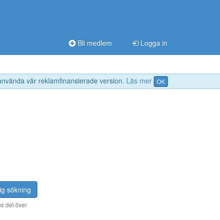
Bli medlem
Logga in
 använda vår reklamfinansierade version.
Läs mer
OK
ig sökning
s det över