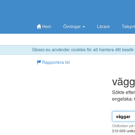
Hem
Övningar
Lärare
Talsyn
Glosor.eu använder cookies för att hantera ditt besök
Rapportera fel
vägg
Sökte efte
engelska:
Ordboken på G
210 000 unik