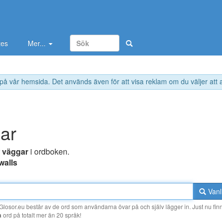
tes
Mer...
 på vår hemsida. Det används även för att visa reklam om du väljer att
ar
r
väggar
i ordboken.
walls
Vanl
losor.eu består av de ord som användarna övar på och själv lägger in. Just nu finn
a
ord på totalt mer än 20 språk!