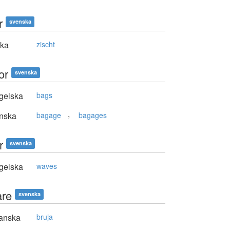
r
svenska
ska
zischt
or
svenska
gelska
bags
,
nska
bagage
bagages
r
svenska
gelska
waves
are
svenska
anska
bruja