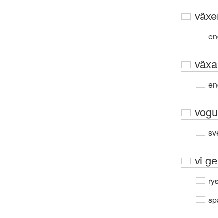
växe
en
växa
en
vogu
sv
vi ge
ry
sp