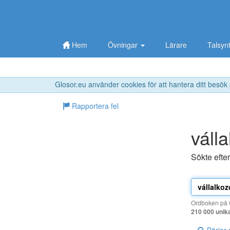
Hem
Övningar
Lärare
Talsyn
Glosor.eu använder cookies för att hantera ditt besök
Rapportera fel
váll
Sökte efte
Ordboken på G
210 000 unik