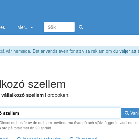
tes
Mer...
 på vår hemsida. Det används även för att visa reklam om du väljer att
alkozó szellem
r
vállalkozó szellem
i ordboken.
Vanl
losor.eu består av de ord som användarna övar på och själv lägger in. Just nu finn
a
ord på totalt mer än 20 språk!