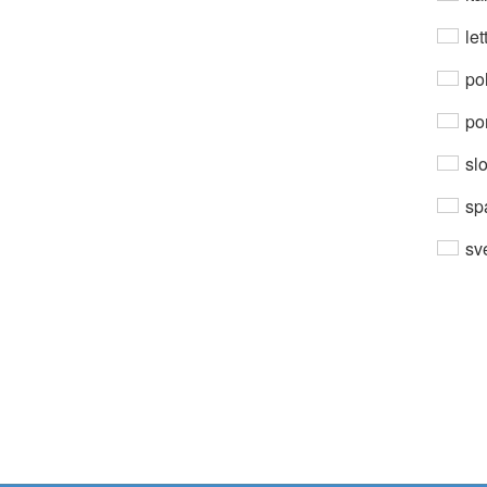
let
po
por
sl
sp
sv