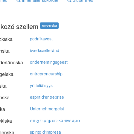
 med
Innehåller sökordet
Slutar med
alkozó szellem
ungerska
ckiska
podnikavost
nska
iværksætterånd
derländska
ondernemingsgeest
gelska
entrepreneurship
ska
yritteliäisyys
nska
esprit d'entreprise
ska
Unternehmergeist
kiska
επιχειρηματικό πvεύμα
lienska
spirito d'impresa