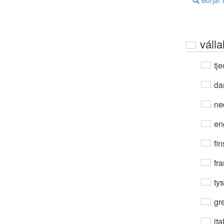
Börjar
váll
tje
da
ne
en
fin
fra
ty
gre
ita