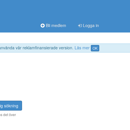
Bli medlem
Logga in
 använda vår reklamfinansierade version.
Läs mer
OK
ig sökning
s det över