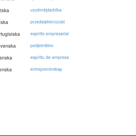
tiska
uzņēmējdarbība
lska
przedsiębiorczość
tugisiska
espírito empresarial
ovenska
podjetništvo
anska
espíritu de empresa
enska
entreprenörskap