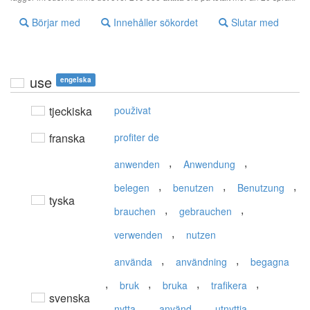
Börjar med
Innehåller sökordet
Slutar med
use
engelska
tjeckiska
použivat
franska
profiter de
,
,
anwenden
Anwendung
,
,
,
belegen
benutzen
Benutzung
tyska
,
,
brauchen
gebrauchen
,
verwenden
nutzen
,
,
använda
användning
begagna
,
,
,
,
bruk
bruka
trafikera
svenska
,
,
,
nytta
använd
utnyttja