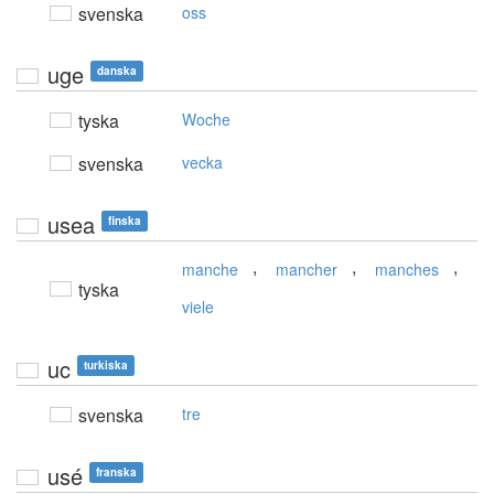
svenska
oss
uge
danska
tyska
Woche
svenska
vecka
usea
finska
,
,
,
manche
mancher
manches
tyska
viele
uc
turkiska
svenska
tre
usé
franska