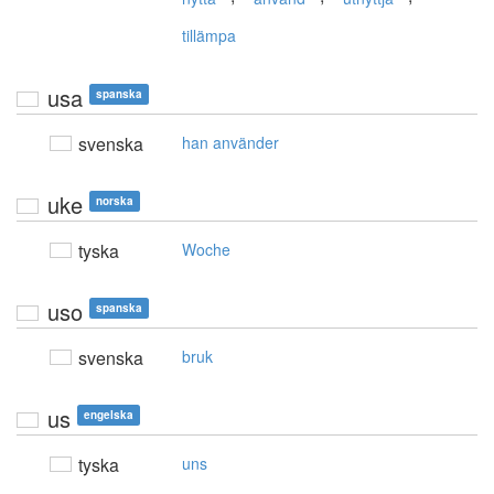
tillämpa
usa
spanska
svenska
han använder
uke
norska
tyska
Woche
uso
spanska
svenska
bruk
us
engelska
tyska
uns