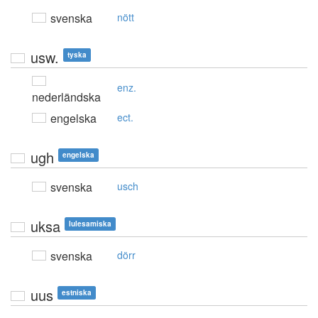
svenska
nött
usw.
tyska
enz.
nederländska
engelska
ect.
ugh
engelska
svenska
usch
uksa
lulesamiska
svenska
dörr
uus
estniska