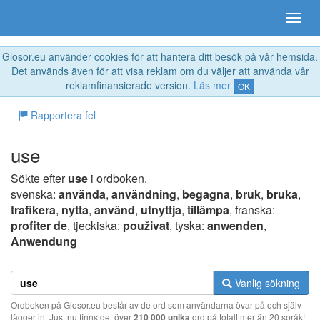
Glosor.eu använder cookies för att hantera ditt besök på vår hemsida.
Det används även för att visa reklam om du väljer att använda vår
reklamfinansierade version.
Läs mer
OK
Rapportera fel
use
Sökte efter
use
i ordboken.
svenska:
använda
,
användning
,
begagna
,
bruk
,
bruka
,
trafikera
,
nytta
,
använd
,
utnyttja
,
tillämpa
, franska:
profiter de
, tjeckiska:
použivat
, tyska:
anwenden
,
Anwendung
Vanlig sökning
Ordboken på Glosor.eu består av de ord som användarna övar på och själv
lägger in. Just nu finns det över
210 000 unika
ord på totalt mer än 20 språk!