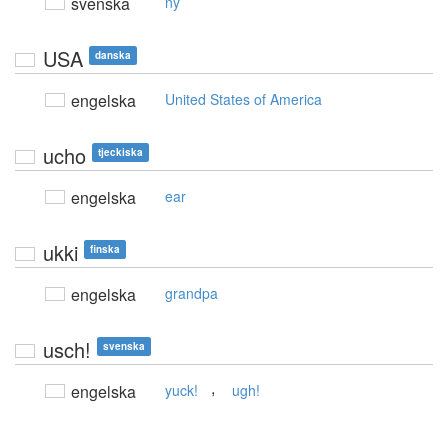
svenska
ny
USA
danska
engelska
United States of America
ucho
tjeckiska
engelska
ear
ukki
finska
engelska
grandpa
usch!
svenska
,
engelska
yuck!
ugh!