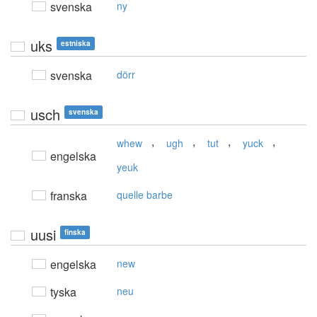
svenska
ny
uks
estniska
svenska
dörr
usch
svenska
,
,
,
,
whew
ugh
tut
yuck
engelska
yeuk
franska
quelle barbe
uusi
finska
engelska
new
tyska
neu