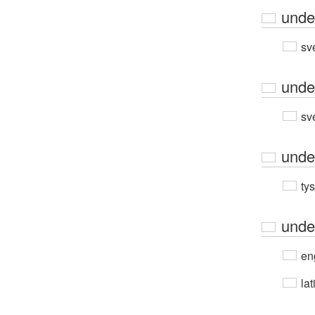
unde
sv
unde
sv
unde
ty
unde
en
lat