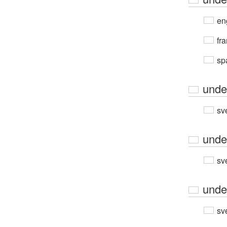
en
fra
sp
unde
sv
unde
sv
unde
sv