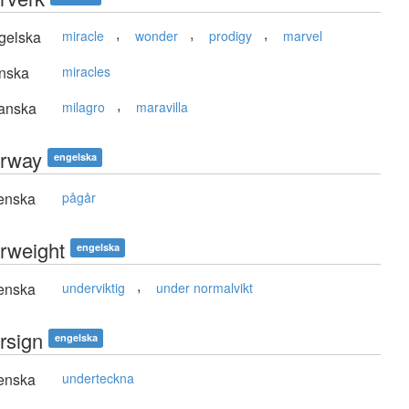
,
,
,
gelska
miracle
wonder
prodigy
marvel
nska
miracles
,
anska
milagro
maravilla
rway
engelska
enska
pågår
rweight
engelska
,
enska
underviktig
under normalvikt
rsign
engelska
enska
underteckna