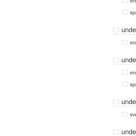
en
sp
unde
en
unde
en
sp
unde
sv
unde