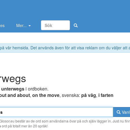
tes
Mer...
 på vår hemsida. Det används även för att visa reklam om du väljer att
rwegs
r
unterwegs
i ordboken.
out and about
,
on the move
, svenska:
på väg
,
i farten
Vanl
losor.eu består av de ord som användarna övar på och själv lägger in. Just nu finn
a
ord på totalt mer än 20 språk!