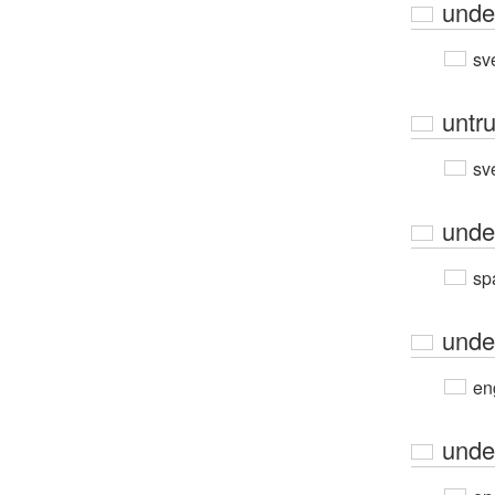
unde
sv
untr
sv
unde
sp
unde
en
unde