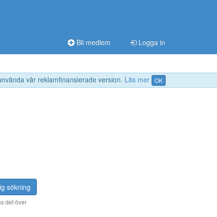
Bli medlem
Logga in
 använda vår reklamfinansierade version.
Läs mer
OK
ig sökning
s det över