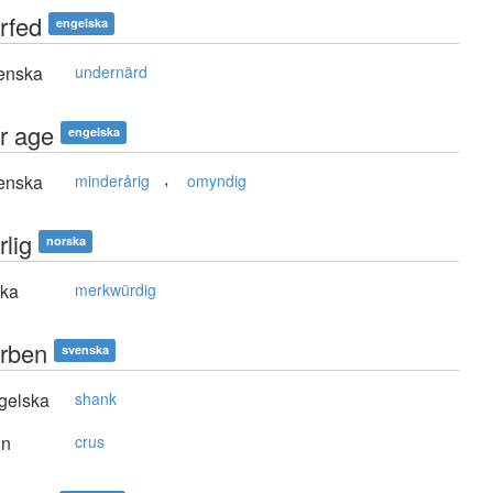
rfed
engelska
enska
undernärd
r age
engelska
,
enska
minderårig
omyndig
rlig
norska
ska
merkwürdig
rben
svenska
gelska
shank
in
crus