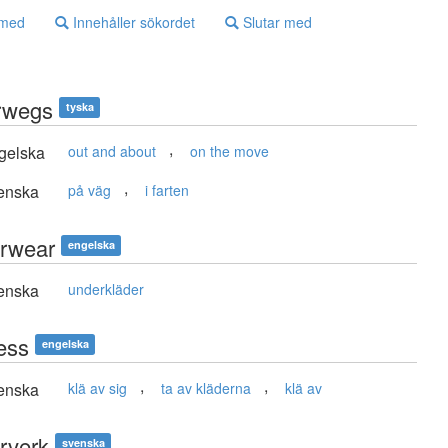
 med
Innehåller sökordet
Slutar med
rwegs
tyska
,
gelska
out and about
on the move
,
enska
på väg
i farten
rwear
engelska
enska
underkläder
ess
engelska
,
,
enska
klä av sig
ta av kläderna
klä av
rverk
svenska