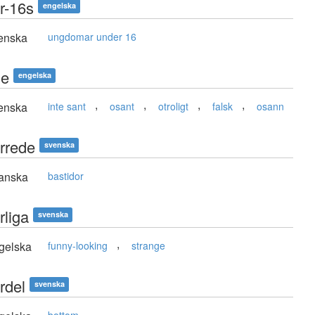
r-16s
engelska
enska
ungdomar under 16
ue
engelska
,
,
,
,
enska
inte sant
osant
otroligt
falsk
osann
rrede
svenska
anska
bastidor
rliga
svenska
,
gelska
funny-looking
strange
rdel
svenska