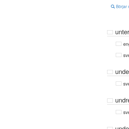
Börjar
unte
en
sv
unde
sv
undr
sv
unde