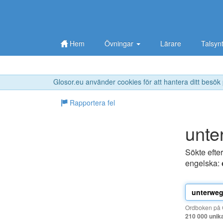
Hem
Övningar
Lärare
Talsyn
Glosor.eu använder cookies för att hantera ditt besök
Rapportera fel
unte
Sökte efte
engelska:
Ordboken på G
210 000 unik