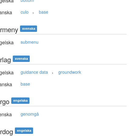
gelska
bottom
,
anska
culo
base
rmeny
svenska
gelska
submenu
rlag
svenska
,
gelska
guidance data
groundwork
anska
base
rgo
engelska
enska
genomgå
rdog
engelska