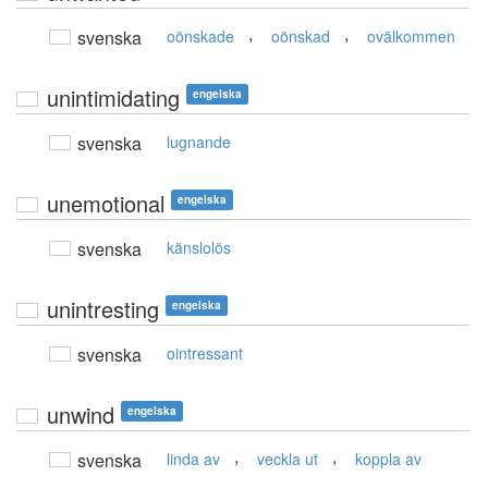
,
,
svenska
oönskade
oönskad
ovälkommen
unintimidating
engelska
svenska
lugnande
unemotional
engelska
svenska
känslolös
unintresting
engelska
svenska
ointressant
unwind
engelska
,
,
svenska
linda av
veckla ut
koppla av