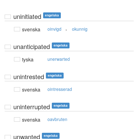
uninitiated
engelska
,
svenska
oinvigd
okunnig
unanticipated
engelska
tyska
unerwarted
unintrested
engelska
svenska
ointresserad
uninterrupted
engelska
svenska
oavbruten
unwanted
engelska