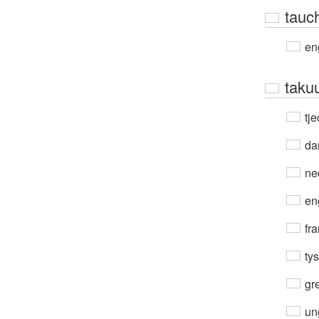
tauc
en
taku
tje
da
ne
en
fra
ty
gre
un