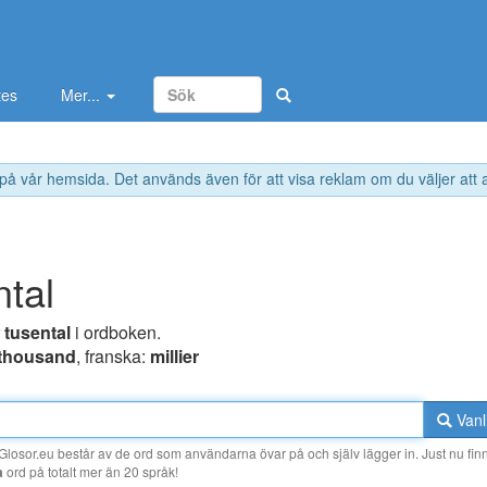
tes
Mer...
 på vår hemsida. Det används även för att visa reklam om du väljer att
ntal
r
tusental
i ordboken.
thousand
, franska:
millier
Vanl
losor.eu består av de ord som användarna övar på och själv lägger in. Just nu finn
a
ord på totalt mer än 20 språk!