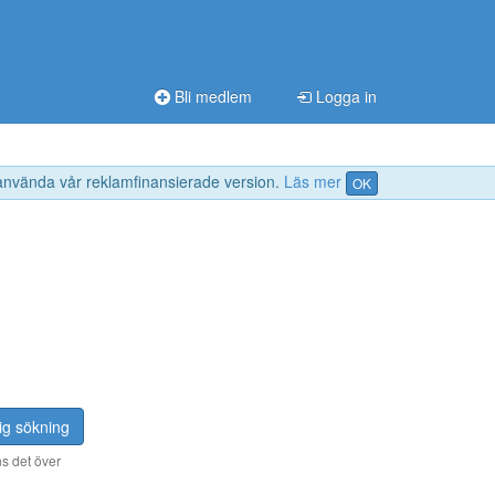
Bli medlem
Logga in
 använda vår reklamfinansierade version.
Läs mer
OK
ig sökning
s det över