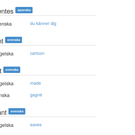
entes
spanska
enska
du känner dig
nt
svenska
gelska
cartoon
t
svenska
gelska
made
nska
gagné
ant
svenska
gelska
eaves