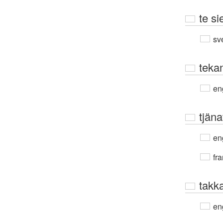
te si
sv
teka
en
tjäna
en
fra
takk
en