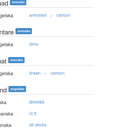
nad
svenska
,
gelska
animated
cartoon
ntare
svenska
gelska
dime
nat
svenska
,
gelska
drawn
cartoon
end
engelska
ska
lähettää
panska
出す
enska
att skicka