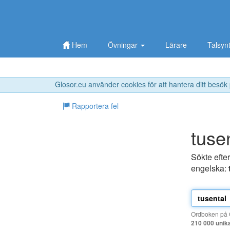
Hem
Övningar
Lärare
Talsyn
Glosor.eu använder cookies för att hantera ditt besök
Rapportera fel
tuse
Sökte efte
engelska:
Ordboken på G
210 000 unik