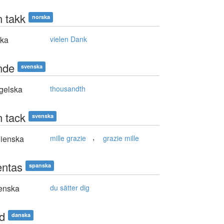
n takk
norska
ska
vielen Dank
nde
svenska
gelska
thousandth
n tack
svenska
,
lienska
mille grazie
grazie mille
entas
spanska
enska
du sätter dig
nd
danska