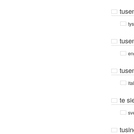
tuse
ty
tuse
en
tuse
ita
te si
sv
tusi