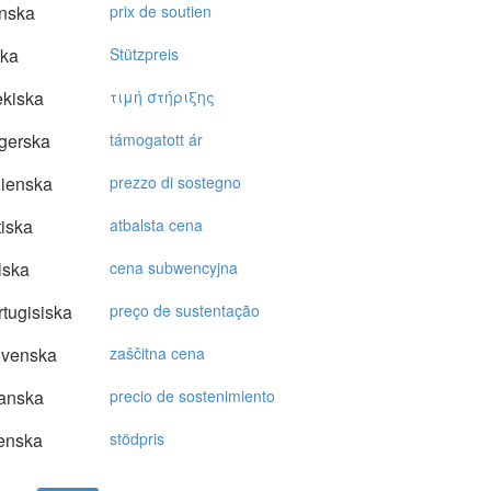
nska
prix de soutien
ska
Stützpreis
kiska
τιμή στήριξης
gerska
támogatott ár
lienska
prezzo di sostegno
tiska
atbalsta cena
lska
cena subwencyjna
tugisiska
preço de sustentação
ovenska
zaščitna cena
anska
precio de sostenimiento
enska
stödpris