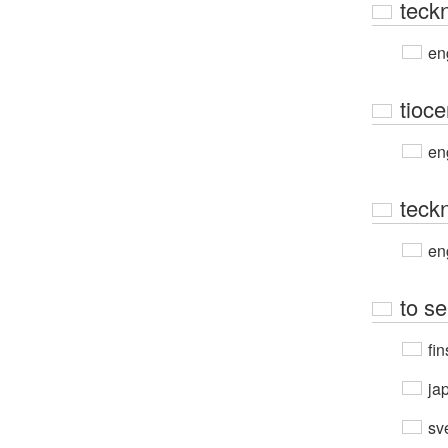
teck
en
tioce
en
teck
en
to s
fin
ja
sv