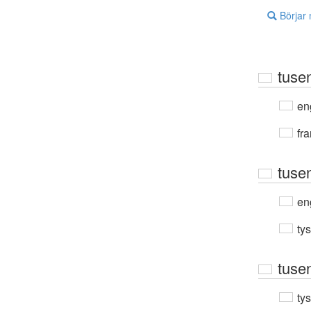
Börjar
tusen
en
fra
tuse
en
ty
tusen
ty