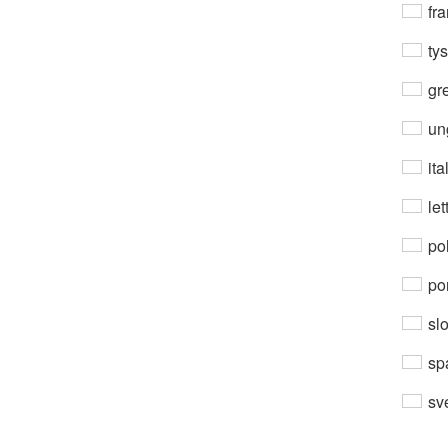
fra
ty
gre
un
ita
let
po
por
sl
sp
sv