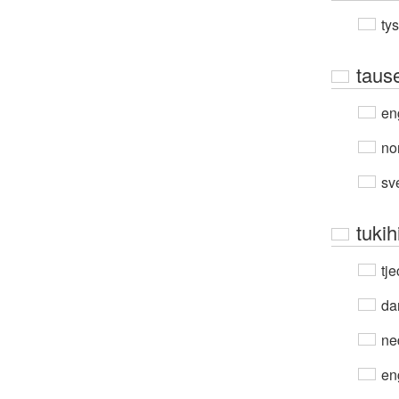
ty
taus
en
no
sv
tukih
tje
da
ne
en