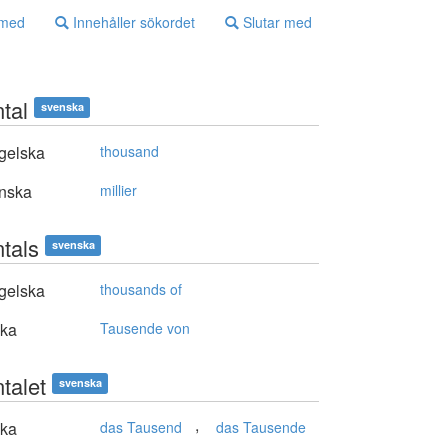
 med
Innehåller sökordet
Slutar med
tal
svenska
gelska
thousand
nska
millier
ntals
svenska
gelska
thousands of
ska
Tausende von
talet
svenska
,
ska
das Tausend
das Tausende