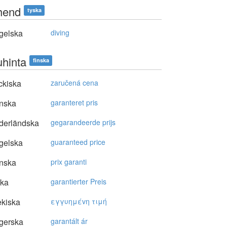
hend
tyska
gelska
diving
uhinta
finska
ckiska
zaručená cena
nska
garanteret pris
derländska
gegarandeerde prijs
gelska
guaranteed price
nska
prix garanti
ska
garantierter Preis
kiska
εγγυημέvη τιμή
gerska
garantált ár