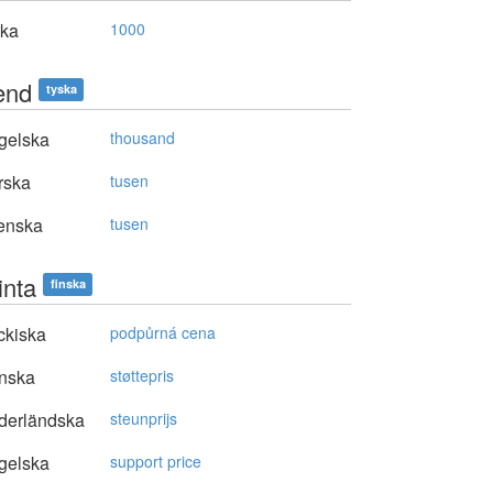
ska
1000
end
tyska
gelska
thousand
rska
tusen
enska
tusen
inta
finska
ckiska
podpůrná cena
nska
støttepris
derländska
steunprijs
gelska
support price