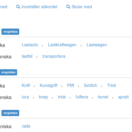
 med
Innehåller sökordet
Slutar med
engelska
,
,
ska
Lastauto
Lastkraftwagen
Lastwagen
,
enska
lastbil
transportera
engelska
,
,
,
,
ska
Kniff
Kunstgriff
Pfiff
Schlich
Trick
,
,
,
,
,
enska
lura
knep
trick
fuffens
konst
spratt
engelska
niska
rada