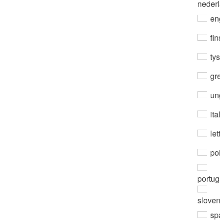
neder
en
fin
ty
gre
un
ita
let
po
portug
slove
sp