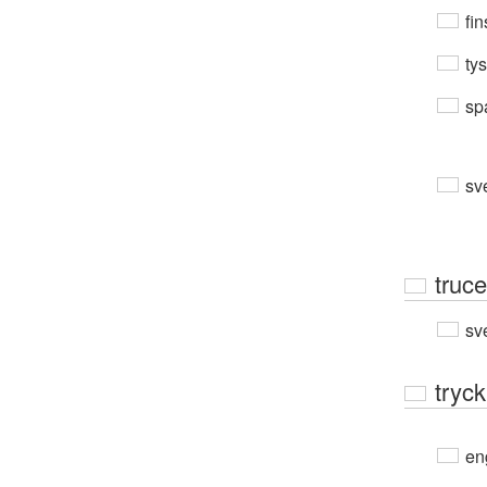
fin
ty
sp
sv
truce
sv
tryck
en