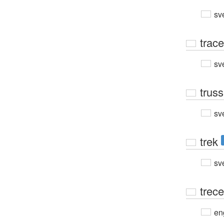
sv
trace
sv
truss
sv
trek
sv
trece
en