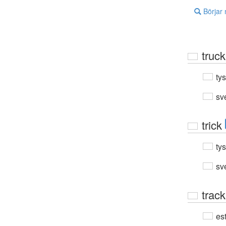
Börjar
truck
ty
sv
trick
ty
sv
track
est