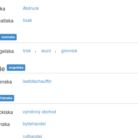
ska
Abdruck
atiska
tìsak
svenska
,
,
gelska
trick
stunt
gimmick
ie
engelska
enska
lastbilschaufför
franska
ckiska
výměnný obchod
nska
byttehandel
ruilhandel