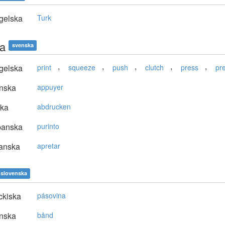
gelska
Turk
ka
svenska
,
,
,
,
,
gelska
print
squeeze
push
clutch
press
pr
nska
appuyer
ska
abdrucken
panska
purinto
anska
apretar
slovenska
ckiska
pásovina
nska
bånd