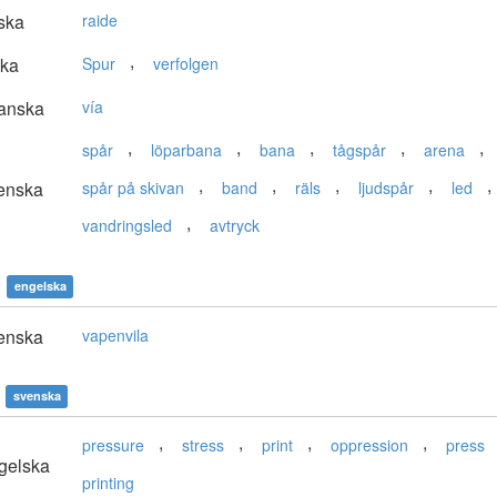
ska
raide
,
ska
Spur
verfolgen
anska
vía
,
,
,
,
,
spår
löparbana
bana
tågspår
arena
,
,
,
,
,
enska
spår på skivan
band
räls
ljudspår
led
,
vandringsled
avtryck
engelska
enska
vapenvila
svenska
,
,
,
,
pressure
stress
print
oppression
press
gelska
printing