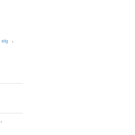
,
stig
,