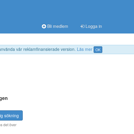
Bli medlem
Logga in
 använda vår reklamfinansierade version.
Läs mer
OK
gen
ig sökning
s det över