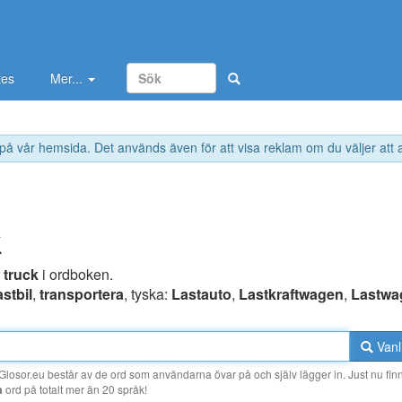
tes
Mer...
 på vår hemsida. Det används även för att visa reklam om du väljer att
k
r
truck
i ordboken.
astbil
,
transportera
, tyska:
Lastauto
,
Lastkraftwagen
,
Lastwa
Vanl
losor.eu består av de ord som användarna övar på och själv lägger in. Just nu finn
a
ord på totalt mer än 20 språk!