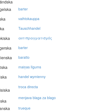
ländska
gelska
barter
ska
vaihtokauppa
ska
Tauschhandel
kiska
αvτιπραγματισμός
gerska
barter
lienska
baratto
tiska
maiņas līgums
lska
handel wymienny
troca directa
isiska
menjava blaga za blago
nska
anska
trueque