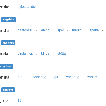
enska
byteshandel
engelska
,
,
,
,
,
enska
hänföra till
aning
spår
märke
spana
engelska
,
,
enska
binda ihop
binda
stötta
engelska
,
,
,
,
enska
dra
utvandring
gå
vandring
vandra
spanska
gelska
13