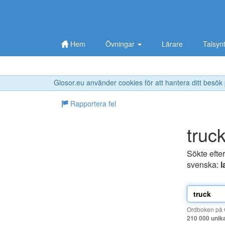
Hem
Övningar
Lärare
Talsyn
Glosor.eu använder cookies för att hantera ditt besök
Rapportera fel
truc
Sökte efte
svenska:
l
Ordboken på G
210 000 unik