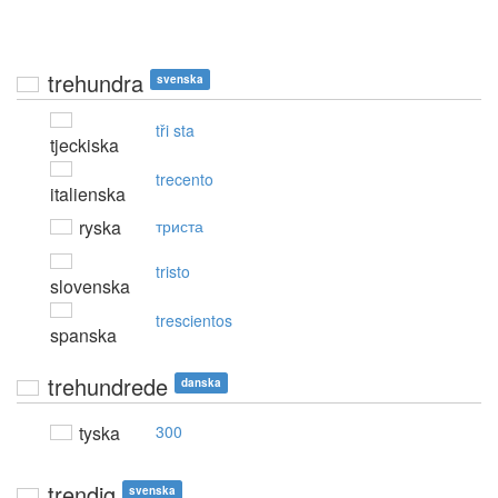
trehundra
svenska
tři sta
tjeckiska
trecento
italienska
ryska
триста
tristo
slovenska
trescientos
spanska
trehundrede
danska
tyska
300
trendig
svenska