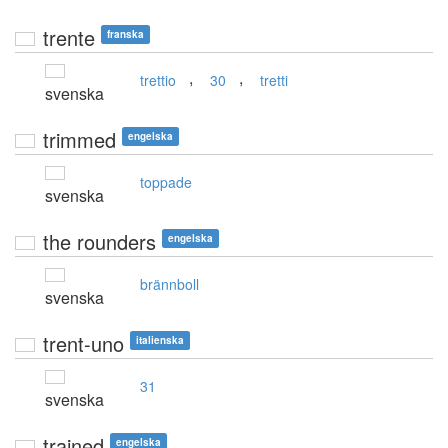
trente
franska
,
,
trettio
30
tretti
svenska
trimmed
engelska
toppade
svenska
the rounders
engelska
brännboll
svenska
trent-uno
italienska
31
svenska
trained
engelska