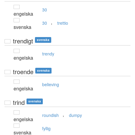
30
engelska
,
30
trettio
svenska
trendigt
svenska
trendy
engelska
troende
svenska
believing
engelska
trind
svenska
,
roundish
dumpy
engelska
fyllig
svenska