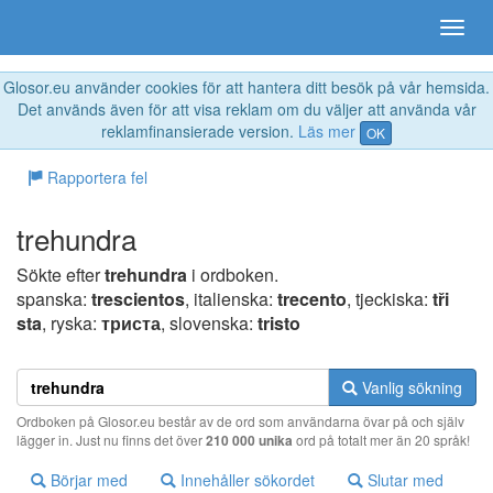
Glosor.eu använder cookies för att hantera ditt besök på vår hemsida.
Det används även för att visa reklam om du väljer att använda vår
reklamfinansierade version.
Läs mer
OK
Rapportera fel
trehundra
Sökte efter
trehundra
i ordboken.
spanska:
trescientos
, italienska:
trecento
, tjeckiska:
tři
sta
, ryska:
триста
, slovenska:
tristo
Vanlig sökning
Ordboken på Glosor.eu består av de ord som användarna övar på och själv
lägger in. Just nu finns det över
210 000 unika
ord på totalt mer än 20 språk!
Börjar med
Innehåller sökordet
Slutar med