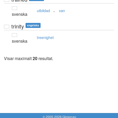
,
utbildad
van
svenska
trinity
engelska
treenighet
svenska
Visar maximalt
20
resultat.
© 2005-2026 Glosor.eu