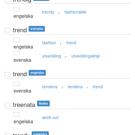
,
trendy
fashionable
engelska
trend
svenska
,
fashion
trend
engelska
,
utveckling
utvecklingslinje
svenska
trend
engelska
,
,
tendens
tendera
trend
svenska
treenata
finska
work out
engelska
engelska