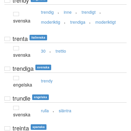
trendy
,
,
,
trendig
inne
trendigt
svenska
,
,
moderiktig
trendiga
moderiktigt
trenta
italienska
,
30
trettio
svenska
trendiga
svenska
trendy
engelska
trundle
engelska
,
rulla
släntra
svenska
treinta
spanska