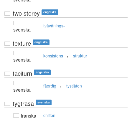
two storey
engelska
tvåvånings-
svenska
texture
engelska
,
konsistens
struktur
svenska
taciturn
engelska
,
fåordig
tystlåten
svenska
tygtrasa
svenska
franska
chiffon