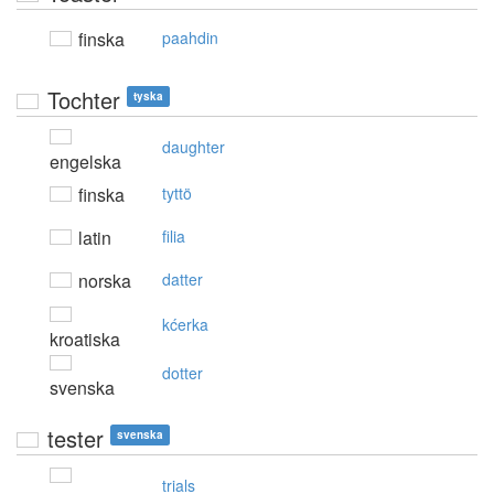
finska
paahdin
Tochter
tyska
daughter
engelska
finska
tyttö
latin
filia
norska
datter
kćerka
kroatiska
dotter
svenska
tester
svenska
trials