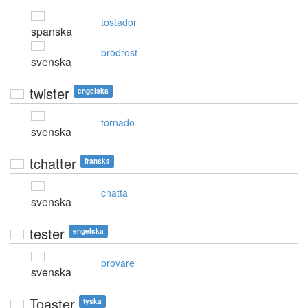
tostador
spanska
brödrost
svenska
twister
engelska
tornado
svenska
tchatter
franska
chatta
svenska
tester
engelska
provare
svenska
Toaster
tyska