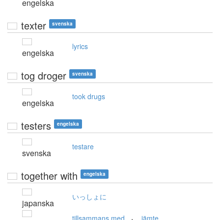
engelska
texter
svenska
lyrics
engelska
tog droger
svenska
took drugs
engelska
testers
engelska
testare
svenska
together with
engelska
いっしょに
japanska
,
tillsammans med
jämte