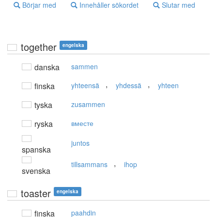
Börjar med
Innehåller sökordet
Slutar med
together
engelska
danska
sammen
,
,
finska
yhteensä
yhdessä
yhteen
tyska
zusammen
ryska
вместе
juntos
spanska
,
tillsammans
ihop
svenska
toaster
engelska
finska
paahdin