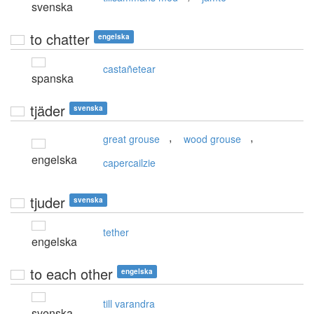
svenska
to chatter
engelska
castañetear
spanska
tjäder
svenska
,
,
great grouse
wood grouse
engelska
capercailzie
tjuder
svenska
tether
engelska
to each other
engelska
till varandra
svenska