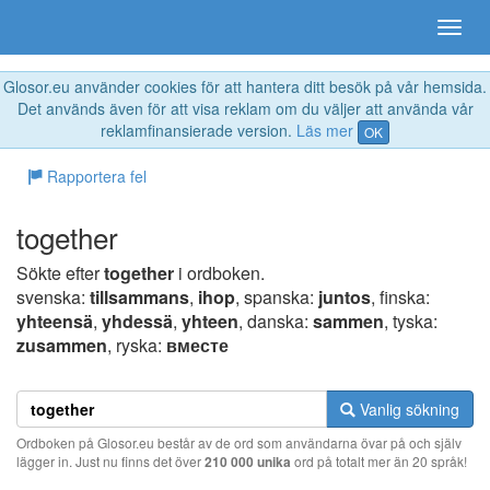
Glosor.eu använder cookies för att hantera ditt besök på vår hemsida.
Det används även för att visa reklam om du väljer att använda vår
reklamfinansierade version.
Läs mer
OK
Rapportera fel
together
Sökte efter
together
i ordboken.
svenska:
tillsammans
,
ihop
, spanska:
juntos
, finska:
yhteensä
,
yhdessä
,
yhteen
, danska:
sammen
, tyska:
zusammen
, ryska:
вместе
Vanlig sökning
Ordboken på Glosor.eu består av de ord som användarna övar på och själv
lägger in. Just nu finns det över
210 000 unika
ord på totalt mer än 20 språk!