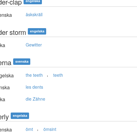
der-clap
engelska
enska
åskskräll
der storm
engelska
ska
Gewitter
erna
svenska
,
gelska
the teeth
teeth
nska
les dents
ska
die Zähne
erly
engelska
,
enska
ömt
ömsint