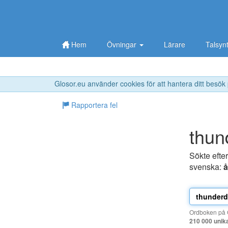
Hem
Övningar
Lärare
Talsyn
Glosor.eu använder cookies för att hantera ditt besök
Rapportera fel
thu
Sökte efte
svenska:
å
Ordboken på G
210 000 unik