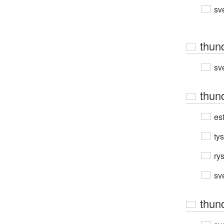
sv
thun
sv
thun
est
ty
ry
sv
thun