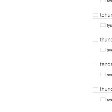
sv
tohu
ty
thun
sv
tend
sv
thun
sv