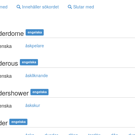
 med
Innehåller sökordet
Slutar med
derdome
engelska
enska
åskpelare
derous
engelska
enska
åskliknande
dershower
engelska
enska
åskskur
der
engelska
,
,
,
,
,