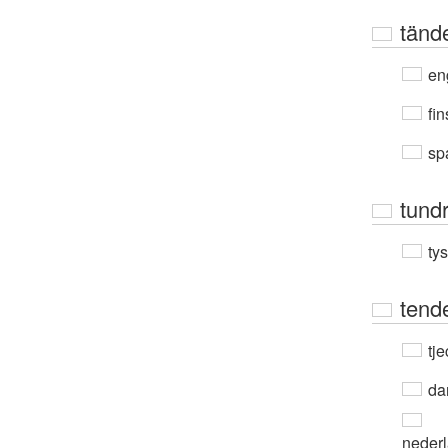
tänd
en
fin
sp
tund
ty
tend
tje
da
neder