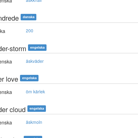
enska
åskknall
ndrede
danska
ska
200
der-storm
engelska
enska
åskväder
er love
engelska
enska
öm kärlek
der cloud
engelska
enska
åskmoln