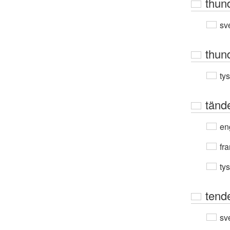
thun
sv
thun
ty
tänd
en
fra
ty
tend
sv