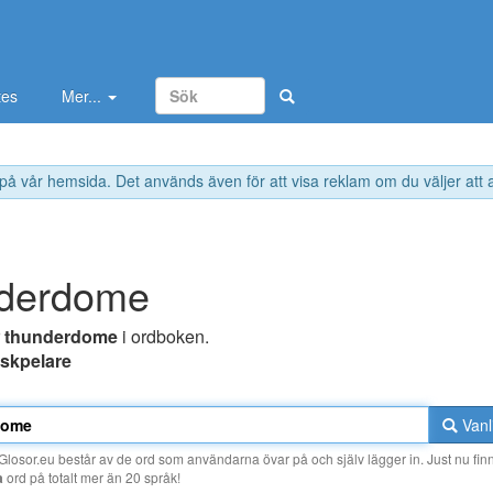
tes
Mer...
 på vår hemsida. Det används även för att visa reklam om du väljer att
nderdome
r
thunderdome
i ordboken.
skpelare
Vanl
losor.eu består av de ord som användarna övar på och själv lägger in. Just nu finn
a
ord på totalt mer än 20 språk!