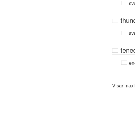
sv
thun
sv
tene
en
Visar max