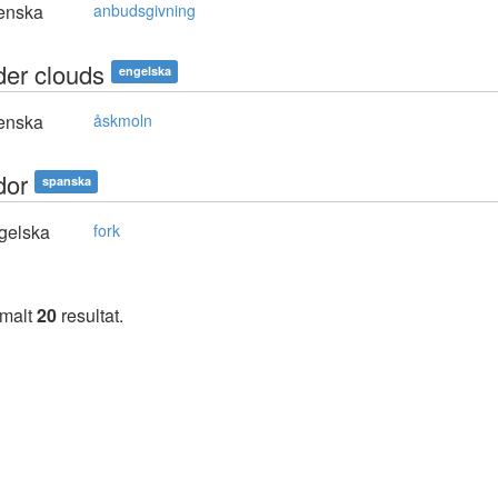
enska
anbudsgivning
der clouds
engelska
enska
åskmoln
dor
spanska
gelska
fork
imalt
20
resultat.