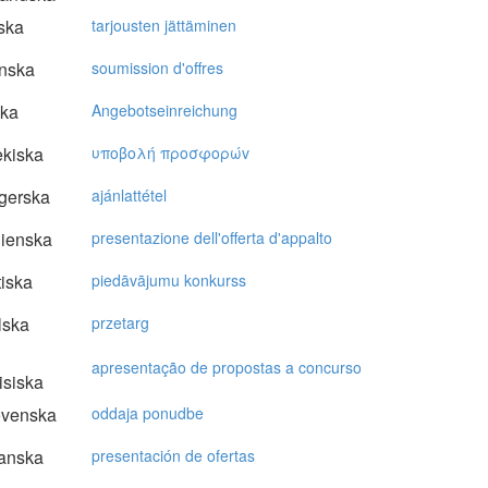
ska
tarjousten jättäminen
nska
soumission d'offres
ska
Angebotseinreichung
kiska
υπoβoλή πρoσφoρώv
gerska
ajánlattétel
lienska
presentazione dell'offerta d'appalto
tiska
piedāvājumu konkurss
lska
przetarg
apresentação de propostas a concurso
isiska
ovenska
oddaja ponudbe
anska
presentación de ofertas