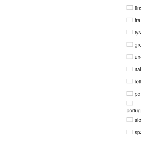
fin
fra
ty
gre
un
ita
let
po
portug
sl
sp