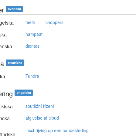
er
svenska
,
gelska
teeth
choppers
ska
hampaat
anska
dientes
ra
engelska
ska
Tundra
ering
engelska
ckiska
soutěžní řízení
nska
afgivelse af tilbud
inschrijving op een aanbesteding
ländska