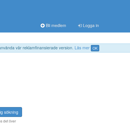
Bli medlem
Logga in
 använda vår reklamfinansierade version.
Läs mer
OK
ig sökning
s det över