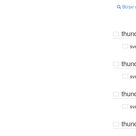
Börjar
thun
sv
thun
sv
thun
sv
thun