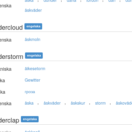
åska
dunder
dåna
tordön
dån
du
enska
åskväder
dercloud
engelska
enska
åskmoln
derstorm
engelska
niska
äikesetorm
ska
Gewitter
ska
гроза
,
,
,
,
enska
åska
åskväder
åskskur
storm
åskoväd
derclap
engelska