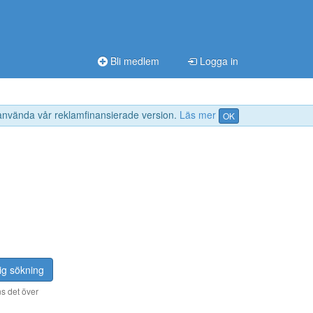
Bli medlem
Logga in
 använda vår reklamfinansierade version.
Läs mer
OK
ig sökning
s det över