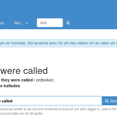
tes
Mer...
 på vår hemsida. Det används även för att visa reklam om du väljer att
 were called
r
they were called
i ordboken.
e kallades
Vanl
losor.eu består av de ord som användarna övar på och själv lägger in. Just nu finn
a
ord på totalt mer än 20 språk!