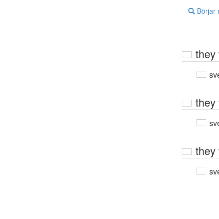
Börjar
they
sv
they
sv
they 
sv