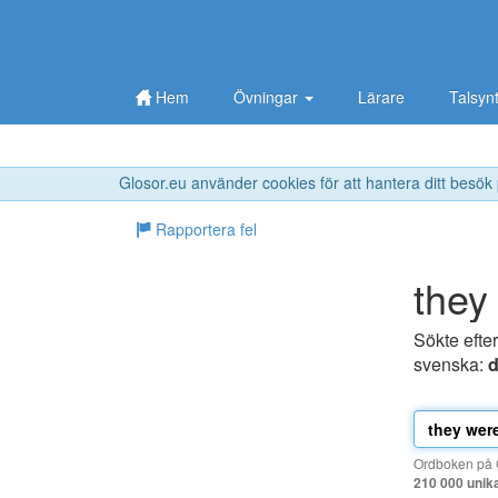
Hem
Övningar
Lärare
Talsyn
Glosor.eu använder cookies för att hantera ditt besök
Rapportera fel
they
Sökte efte
svenska:
d
Ordboken på G
210 000 unik