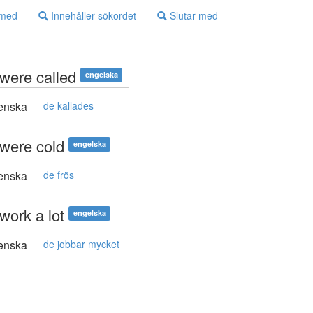
 med
Innehåller sökordet
Slutar med
 were called
engelska
enska
de kallades
 were cold
engelska
enska
de frös
work a lot
engelska
enska
de jobbar mycket