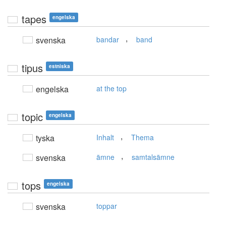
tapes
engelska
,
svenska
bandar
band
tipus
estniska
engelska
at the top
topic
engelska
,
tyska
Inhalt
Thema
,
svenska
ämne
samtalsämne
tops
engelska
svenska
toppar