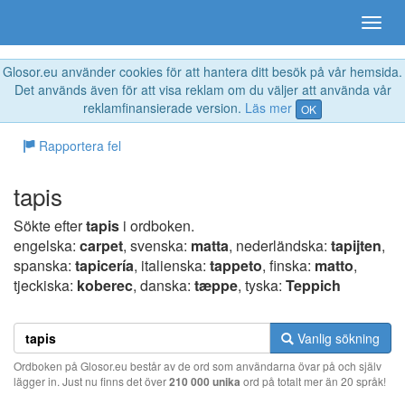
Glosor.eu använder cookies för att hantera ditt besök på vår hemsida.
Det används även för att visa reklam om du väljer att använda vår
reklamfinansierade version.
Läs mer
OK
Rapportera fel
tapis
Sökte efter
tapis
i ordboken.
engelska:
carpet
, svenska:
matta
, nederländska:
tapijten
,
spanska:
tapicería
, italienska:
tappeto
, finska:
matto
,
tjeckiska:
koberec
, danska:
tæppe
, tyska:
Teppich
Vanlig sökning
Ordboken på Glosor.eu består av de ord som användarna övar på och själv
lägger in. Just nu finns det över
210 000 unika
ord på totalt mer än 20 språk!