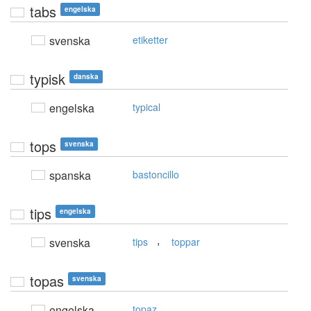
tabs
engelska
svenska
etiketter
typisk
danska
engelska
typical
tops
svenska
spanska
bastoncillo
tips
engelska
,
svenska
tips
toppar
topas
svenska
engelska
topaz