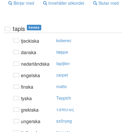
Börjar med
Innehåller sökordet
Slutar med
tapis
franska
tjeckiska
koberec
danska
tæppe
nederländska
tapijten
engelska
carpet
finska
matto
tyska
Teppich
grekiska
τάπητας
ungerska
szőnyeg