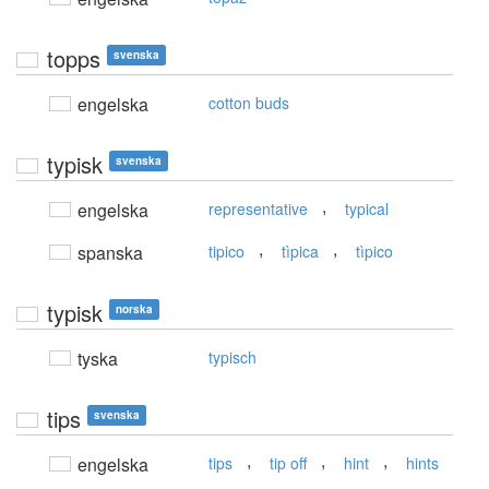
topps
svenska
engelska
cotton buds
typisk
svenska
,
engelska
representative
typical
,
,
spanska
tipico
tìpica
tìpico
typisk
norska
tyska
typisch
tips
svenska
,
,
,
engelska
tips
tip off
hint
hints