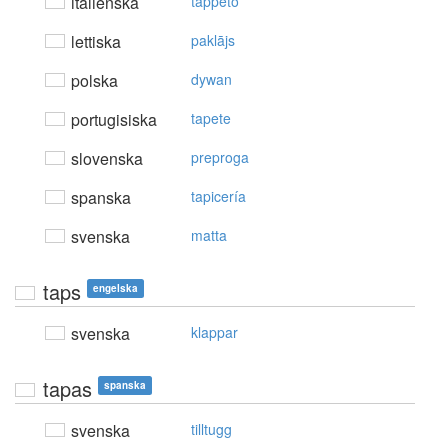
italienska
tappeto
lettiska
paklājs
polska
dywan
portugisiska
tapete
slovenska
preproga
spanska
tapicería
svenska
matta
taps
engelska
svenska
klappar
tapas
spanska
svenska
tilltugg