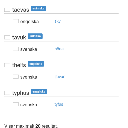
taevas
estniska
engelska
sky
tavuk
turkiska
svenska
höna
theifs
engelska
svenska
tjuvar
typhus
engelska
svenska
tyfus
Visar maximalt
20
resultat.