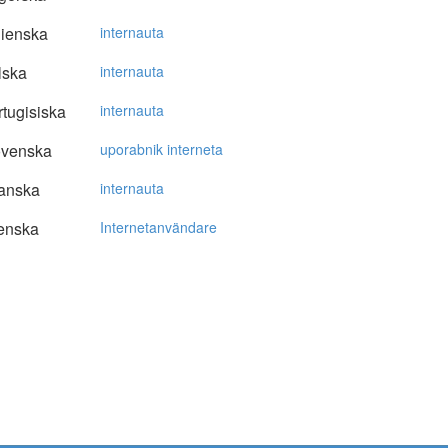
lienska
internauta
lska
internauta
tugisiska
internauta
ovenska
uporabnik interneta
anska
internauta
enska
Internetanvändare