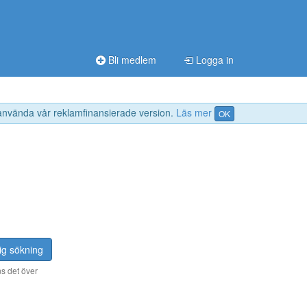
Bli medlem
Logga in
 använda vår reklamfinansierade version.
Läs mer
OK
ig sökning
s det över