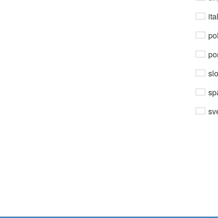
ita
po
por
sl
sp
sv