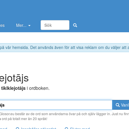
tes
Mer...
 på vår hemsida. Det används även för att visa reklam om du väljer att
lejotājs
r
tīklklejotājs
i ordboken.
Vanl
losor.eu består av de ord som användarna övar på och själv lägger in. Just nu finn
a
ord på totalt mer än 20 språk!