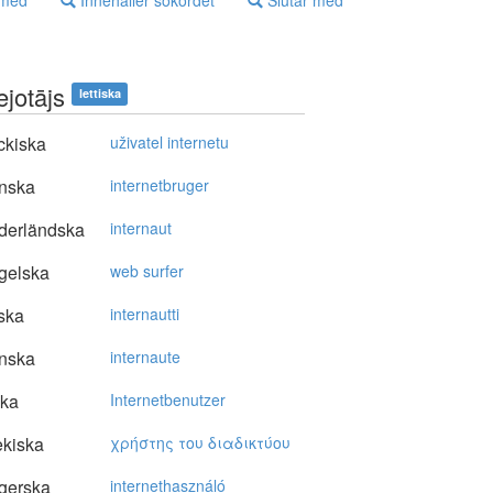
 med
Innehåller sökordet
Slutar med
lejotājs
lettiska
ckiska
uživatel internetu
nska
internetbruger
derländska
internaut
gelska
web surfer
ska
internautti
nska
internaute
ska
Internetbenutzer
kiska
χρήστης τoυ διαδικτύoυ
gerska
internethasználó