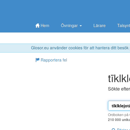
Hem
Övningar
Lärare
Talsyn
Glosor.eu använder cookies för att hantera ditt besök
Rapportera fel
tīklk
Sökte efte
Ordboken på G
210 000 unik