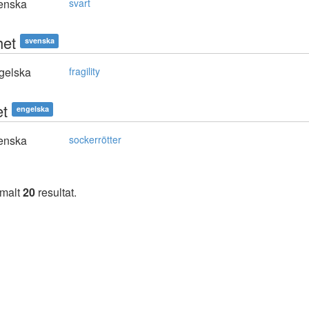
enska
svart
het
svenska
gelska
fragility
et
engelska
enska
sockerrötter
imalt
20
resultat.