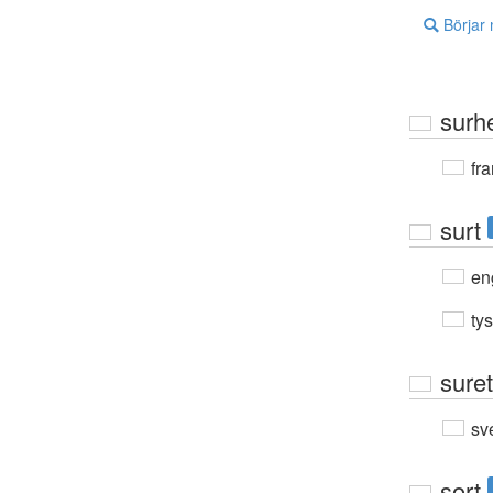
Börjar
surh
fra
surt
en
ty
sure
sv
sort