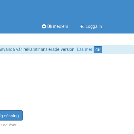
Bli medlem
Logga in
 använda vår reklamfinansierade version.
Läs mer
OK
ig sökning
s det över