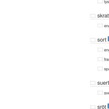
ty
skrat
en
sort
en
fra
sp
suer
sv
sröt