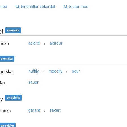
 med
Innehåller sökordet
Slutar med
et
svenska
,
nska
acidité
aigreur
svenska
,
,
gelska
nuffily
moodily
sour
ska
sauer
ty
engelska
,
enska
garant
säkert
engelska