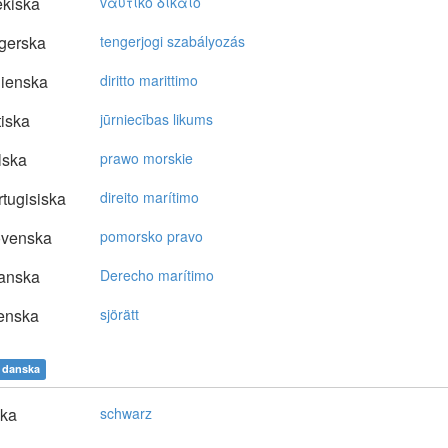
kiska
vαυτικό δίκαιo
gerska
tengerjogi szabályozás
lienska
diritto marittimo
tiska
jūrniecības likums
lska
prawo morskie
tugisiska
direito marítimo
ovenska
pomorsko pravo
anska
Derecho marítimo
enska
sjörätt
danska
ska
schwarz