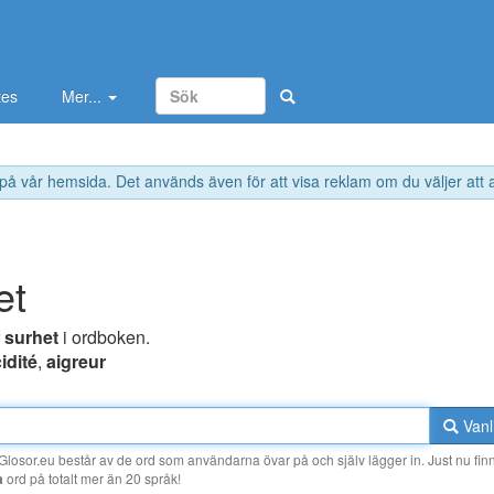
tes
Mer...
 på vår hemsida. Det används även för att visa reklam om du väljer att
et
r
surhet
i ordboken.
idité
,
aigreur
Vanl
losor.eu består av de ord som användarna övar på och själv lägger in. Just nu finn
a
ord på totalt mer än 20 språk!