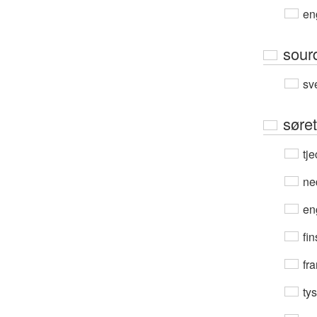
en
sour
sv
søret
tje
ne
en
fin
fra
ty