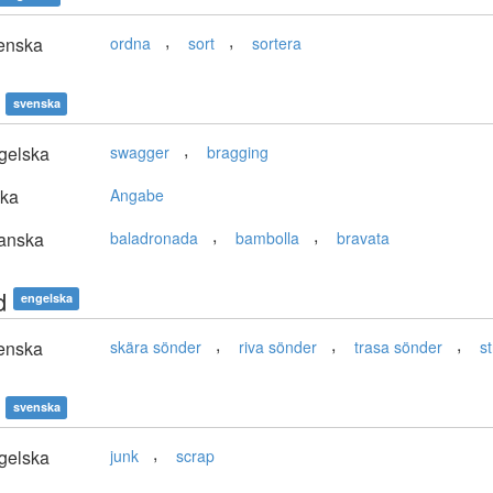
,
,
enska
ordna
sort
sortera
svenska
,
gelska
swagger
bragging
ska
Angabe
,
,
anska
baladronada
bambolla
bravata
d
engelska
,
,
,
enska
skära sönder
riva sönder
trasa sönder
st
svenska
,
gelska
junk
scrap