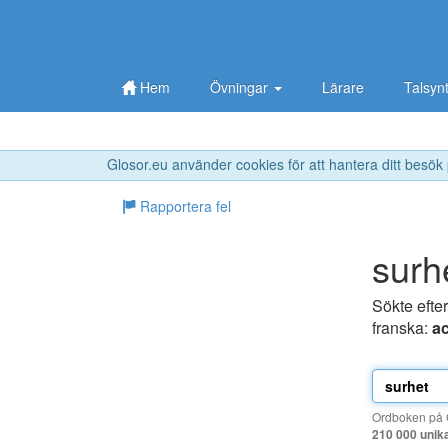
Hem
Övningar
Lärare
Talsyn
Glosor.eu använder cookies för att hantera ditt besök
Rapportera fel
surh
Sökte efte
franska:
ac
Ordboken på G
210 000 unik