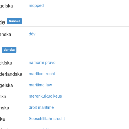
gelska
mopped
de
franska
enska
döv
danska
ckiska
námořní právo
derländska
maritiem recht
gelska
maritime law
ska
merenkulkuoikeus
nska
droit maritime
ska
Seeschifffahrtsrecht