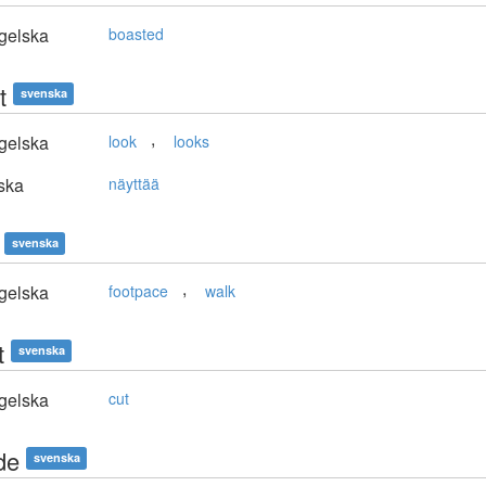
gelska
boasted
t
svenska
,
gelska
look
looks
ska
näyttää
svenska
,
gelska
footpace
walk
t
svenska
gelska
cut
de
svenska