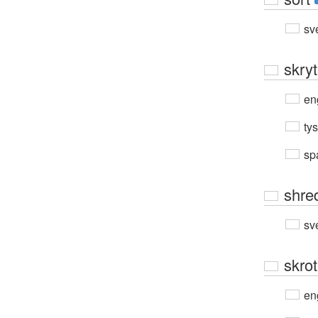
sv
skryt
en
ty
sp
shre
sv
skrot
en