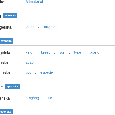
ska
Altmaterial
t
svenska
,
gelska
laugh
laughter
svenska
,
,
,
,
gelska
kind
breed
sort
type
brand
nska
acabit
,
anska
tipo
especie
te
spanska
,
enska
omgång
tur
svenska