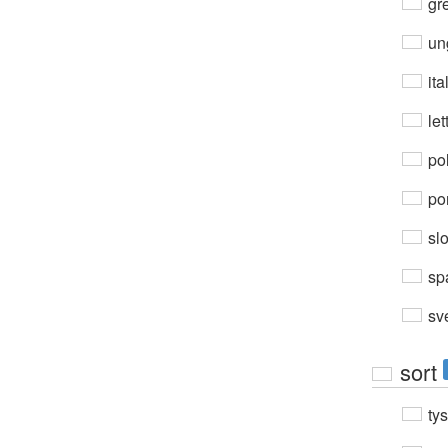
gre
un
ita
let
po
por
sl
sp
sv
sort
ty