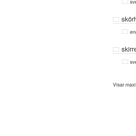
sv
skör
en
skirr
sv
Visar max