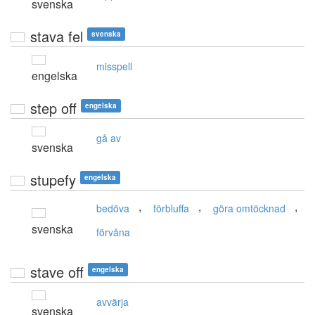
svenska
stava fel
svenska
misspell
engelska
step off
engelska
gå av
svenska
stupefy
engelska
,
,
,
bedöva
förbluffa
göra omtöcknad
svenska
förvåna
stave off
engelska
avvärja
svenska