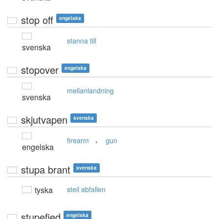
stop off
engelska
stanna till
svenska
stopover
engelska
mellanlandning
svenska
skjutvapen
svenska
,
firearm
gun
engelska
stupa brant
svenska
tyska
steil abfallen
stupefied
engelska