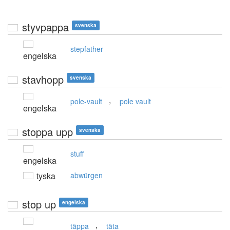
styvpappa
svenska
stepfather
engelska
stavhopp
svenska
,
pole-vault
pole vault
engelska
stoppa upp
svenska
stuff
engelska
tyska
abwürgen
stop up
engelska
,
täppa
täta