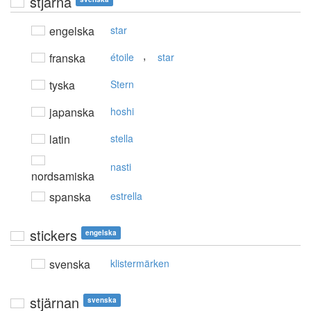
stjärna
engelska
star
,
franska
étoile
star
tyska
Stern
japanska
hoshi
latin
stella
nasti
nordsamiska
spanska
estrella
stickers
engelska
svenska
klistermärken
stjärnan
svenska