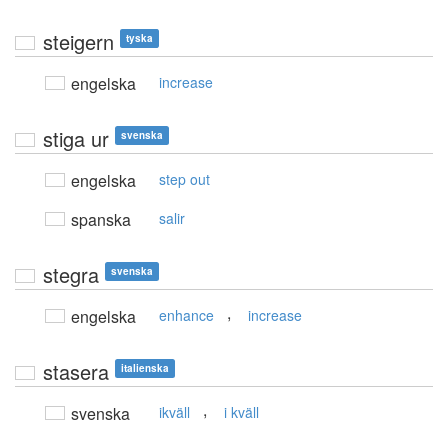
steigern
tyska
engelska
increase
stiga ur
svenska
engelska
step out
spanska
salir
stegra
svenska
,
engelska
enhance
increase
stasera
italienska
,
svenska
ikväll
i kväll