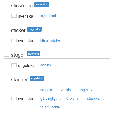
stickroom
engelska
svenska
lagerlokal
sticker
engelska
svenska
klistermärke
stugor
svenska
engelska
cabins
stagger
engelska
,
,
,
stappla
vackla
ragla
,
,
,
svenska
gå vingligt
förbluffa
sttappla
få att vackla