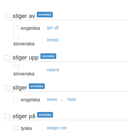
stiger av
svenska
engelska
get off
izstopi
slovenska
stiger upp
svenska
vstane
slovenska
stiger
svenska
,
engelska
soars
rises
stiger på
svenska
tyska
steigen ein