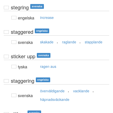
stegring
svenska
engelska
increase
staggered
engelska
,
,
svenska
skakade
raglande
stapplande
sticker upp
svenska
tyska
ragen aus
staggering
engelska
,
,
överväldigande
vacklande
svenska
häpnadsväckande
svenska