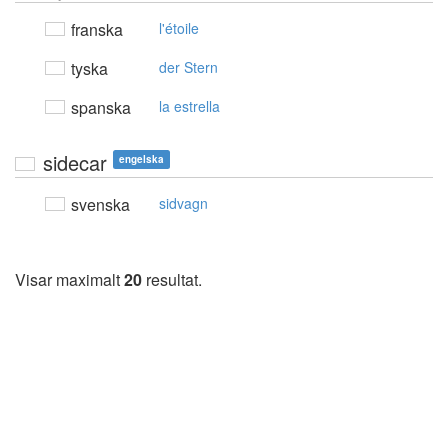
franska
l'étoile
tyska
der Stern
spanska
la estrella
sidecar
engelska
svenska
sidvagn
Visar maximalt
20
resultat.