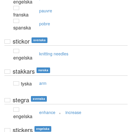
engelska
pauvre
franska
pobre
spanska
stickor
svenska
knitting needles
engelska
stakkars
norska
tyska
arm
stegra
svenska
,
enhance
increase
engelska
stickers
engelska