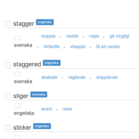
stagger
engelska
,
,
,
stappla
vackla
ragla
gå vingligt
svenska
,
,
,
förbluffa
sttappla
få att vackla
staggered
engelska
,
,
skakade
raglande
stapplande
svenska
stiger
svenska
,
soars
rises
engelska
sticker
engelska