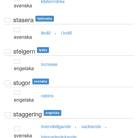
klistermärke
svenska
stasera
italienska
,
ikväll
i kväll
svenska
steigern
tyska
increase
engelska
stugor
svenska
cabins
engelska
staggering
engelska
,
,
överväldigande
vacklande
svenska
häpnadsväckande