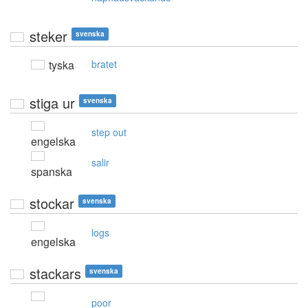
steker
svenska
tyska
bratet
stiga ur
svenska
step out
engelska
salir
spanska
stockar
svenska
logs
engelska
stackars
svenska
poor