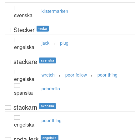
klistermärken
svenska
Stecker
tyska
,
jack
plug
engelska
stackare
svenska
,
,
wretch
poor fellow
poor thing
engelska
pebrecito
spanska
stackarn
svenska
poor thing
engelska
soda jerk
engelska