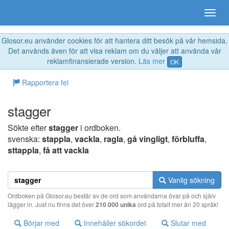
Glosor.eu använder cookies för att hantera ditt besök på vår hemsida.
Det används även för att visa reklam om du väljer att använda vår
reklamfinansierade version.
Läs mer
OK
Rapportera fel
stagger
Sökte efter
stagger
i ordboken.
svenska:
stappla
,
vackla
,
ragla
,
gå vingligt
,
förbluffa
,
sttappla
,
få att vackla
Vanlig sökning
Ordboken på Glosor.eu består av de ord som användarna övar på och själv
lägger in. Just nu finns det över
210 000 unika
ord på totalt mer än 20 språk!
Börjar med
Innehåller sökordet
Slutar med