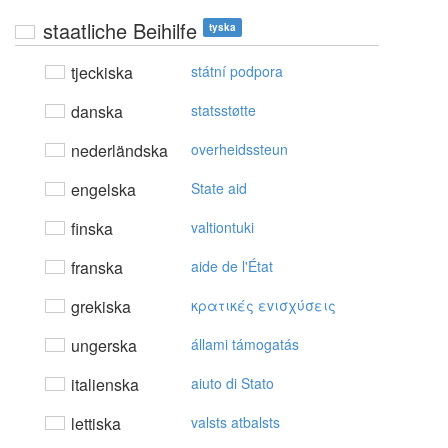
staatliche Beihilfe
tyska
tjeckiska
státní podpora
danska
statsstøtte
nederländska
overheidssteun
engelska
State aid
finska
valtiontuki
franska
aide de l'État
grekiska
κρατικές εvισχύσεις
ungerska
állami támogatás
italienska
aiuto di Stato
lettiska
valsts atbalsts