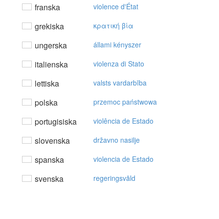
franska
violence d'État
grekiska
κρατική βία
ungerska
állami kényszer
italienska
violenza di Stato
lettiska
valsts vardarbība
polska
przemoc państwowa
portugisiska
violência de Estado
slovenska
državno nasilje
spanska
violencia de Estado
svenska
regeringsvåld