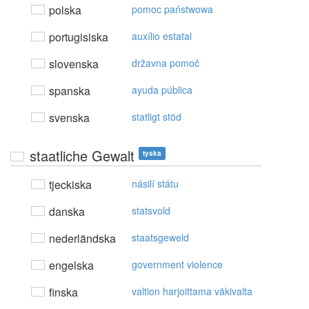
polska
pomoc państwowa
portugisiska
auxílio estatal
slovenska
državna pomoč
spanska
ayuda pública
svenska
statligt stöd
staatliche Gewalt
tyska
tjeckiska
násilí státu
danska
statsvold
nederländska
staatsgeweld
engelska
government violence
finska
valtion harjoittama väkivalta