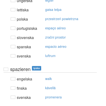
ungerska
légtér
lettiska
gaisa telpa
polska
przestrzeń powietrzna
portugisiska
espaço aéreo
slovenska
zračni prostor
spanska
espacio aéreo
svenska
luftrum
spazieren
tyska
engelska
walk
finska
kävellä
svenska
promenera