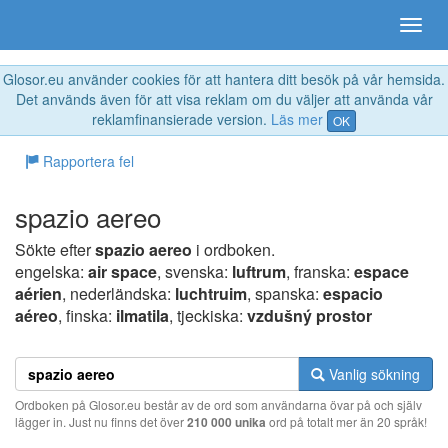
Glosor.eu använder cookies för att hantera ditt besök på vår hemsida.
Det används även för att visa reklam om du väljer att använda vår
reklamfinansierade version.
Läs mer
OK
Rapportera fel
spazio aereo
Sökte efter
spazio aereo
i ordboken.
engelska:
air space
, svenska:
luftrum
, franska:
espace
aérien
, nederländska:
luchtruim
, spanska:
espacio
aéreo
, finska:
ilmatila
, tjeckiska:
vzdušný prostor
Vanlig sökning
Ordboken på Glosor.eu består av de ord som användarna övar på och själv
lägger in. Just nu finns det över
210 000 unika
ord på totalt mer än 20 språk!