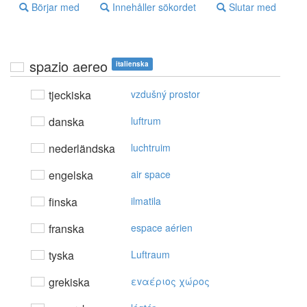
Börjar med
Innehåller sökordet
Slutar med
spazio aereo
italienska
tjeckiska
vzdušný prostor
danska
luftrum
nederländska
luchtruim
engelska
air space
finska
ilmatila
franska
espace aérien
tyska
Luftraum
grekiska
εvαέριoς χώρoς