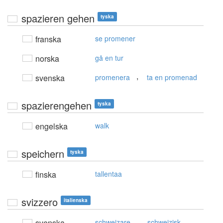
spazieren gehen
tyska
franska
se promener
norska
gå en tur
,
svenska
promenera
ta en promenad
spazierengehen
tyska
engelska
walk
speichern
tyska
finska
tallentaa
svizzero
italienska
,
svenska
schweizare
schweizisk