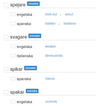
spejare
svenska
,
engelska
look-out
scout
,
spanska
batidor
batidora
svagare
svenska
engelska
weaker
italienska
diminuendo
spikar
svenska
spanska
clavos
spakar
svenska
engelska
controls