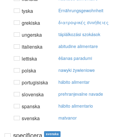
tyska
Ernährungsgewohnheit
grekiska
διατρoφικές συvήθειες
ungerska
táplálkozási szokások
italienska
abitudine alimentare
lettiska
ēšanas paradumi
polska
nawyki żywieniowe
portugisiska
hábito alimentar
slovenska
prehranjevalne navade
spanska
hábito alimentario
svenska
matvanor
specificera
svenska