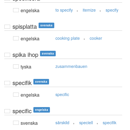
,
,
engelska
to specify
itemize
specify
spisplatta
svenska
,
engelska
cooking plate
cooker
spika ihop
svenska
tyska
zusammenbauen
specifik
svenska
engelska
specific
specific
engelska
,
,
svenska
särskild
speciell
specifik