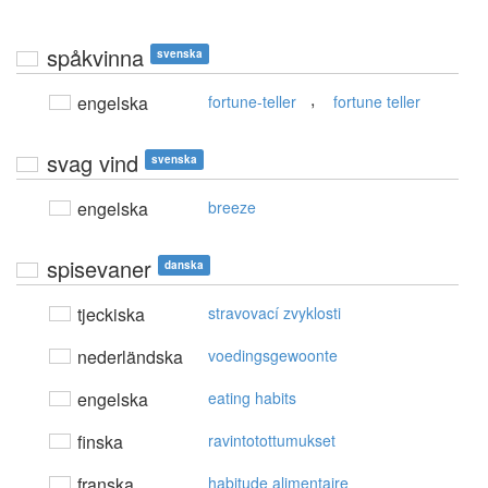
spåkvinna
svenska
,
engelska
fortune-teller
fortune teller
svag vind
svenska
engelska
breeze
spisevaner
danska
tjeckiska
stravovací zvyklosti
nederländska
voedingsgewoonte
engelska
eating habits
finska
ravintotottumukset
franska
habitude alimentaire