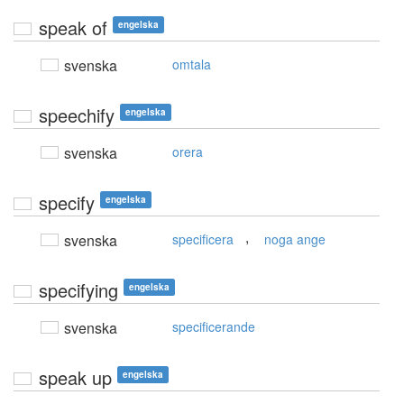
speak of
engelska
svenska
omtala
speechify
engelska
svenska
orera
specify
engelska
,
svenska
specificera
noga ange
specifying
engelska
svenska
specificerande
speak up
engelska