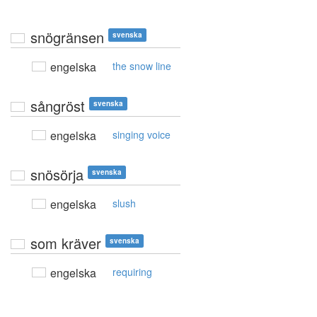
snögränsen
svenska
engelska
the snow line
sångröst
svenska
engelska
singing voice
snösörja
svenska
engelska
slush
som kräver
svenska
engelska
requiring