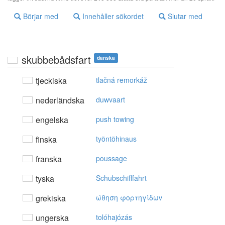
Börjar med
Innehåller sökordet
Slutar med
skubbebådsfart
danska
tjeckiska
tlačná remorkáž
nederländska
duwvaart
engelska
push towing
finska
työntöhinaus
franska
poussage
tyska
Schubschifffahrt
grekiska
ώθηση φoρτηγίδωv
ungerska
tolóhajózás