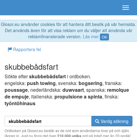
Glosor.eu använder cookies för att hantera ditt besök på vår hemsida.
Det används även för att visa reklam om du väljer att använda vår
reklamfinansierade version.
Läs mer
OK
Rapportera fel
skubbebådsfart
Sökte efter
skubbebådsfart
i ordboken.
engelska:
push towing
, svenska:
bogsering
, franska:
poussage
, nederländska:
duwvaart
, spanska:
remolque
de empuje
, italienska:
propulsione a spinta
, finska:
työntöhinaus
Vanlig sökning
Ordboken på Glosor.eu består av de ord som användarna övar på och själv
lägger in. Just nu finns det över
210 000 unika
ord på totalt mer än 20 språk!