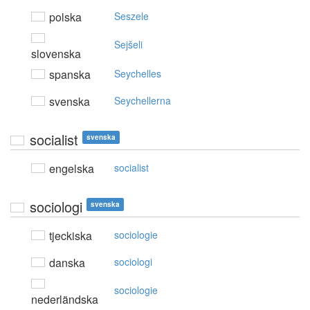
polska
Seszele
Sejšeli
slovenska
spanska
Seychelles
svenska
Seychellerna
socialist
svenska
engelska
socialist
sociologi
svenska
tjeckiska
sociologie
danska
sociologi
sociologie
nederländska