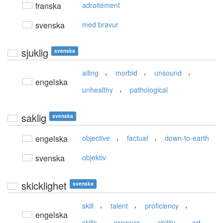
franska
adroitement
svenska
med bravur
sjuklig
svenska
,
,
,
ailing
morbid
unsound
engelska
,
unhealthy
pathological
saklig
svenska
,
,
engelska
objective
factual
down-to-earth
svenska
objektiv
skicklighet
svenska
,
,
,
skill
talent
proficiency
engelska
,
,
,
skills
prowess
ability
art