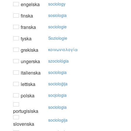
engelska
sociology
finska
sosiologia
franska
sociologie
tyska
Soziologie
grekiska
κoιvωvιoλoγία
ungerska
szociológia
italienska
sociologia
lettiska
socioloģija
polska
socjologia
sociologia
portugisiska
sociologija
slovenska