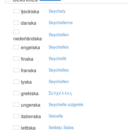
tjeckiska
Seychely
danska
Seychellerne
Seychellen
nederländska
engelska
Seychelles
finska
Seychellit
franska
Seychelles
tyska
Seychellen
grekiska
Σεϋχέλλες
ungerska
Seychelle-szigetek
italienska
Seicelle
lettiska
Seišeļu Salas