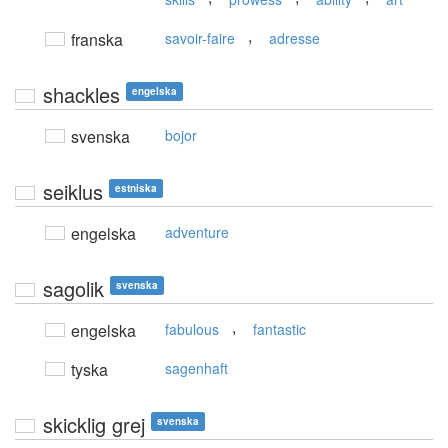
,
franska
savoir-faire
adresse
shackles
engelska
svenska
bojor
seiklus
estniska
engelska
adventure
sagolik
svenska
,
engelska
fabulous
fantastic
tyska
sagenhaft
skicklig grej
svenska