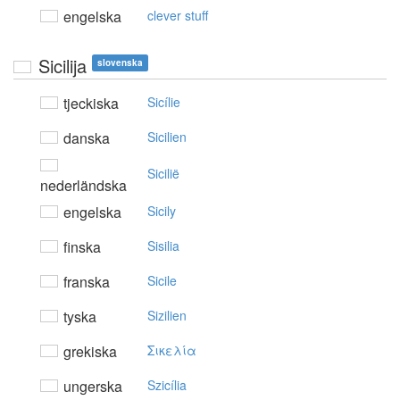
engelska
clever stuff
Sicilija
slovenska
tjeckiska
Sicílie
danska
Sicilien
Sicilië
nederländska
engelska
Sicily
finska
Sisilia
franska
Sicile
tyska
Sizilien
grekiska
Σικελία
ungerska
Szicília