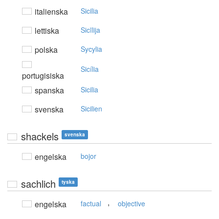
italienska
Sicilia
lettiska
Sicīlija
polska
Sycylia
Sicília
portugisiska
spanska
Sicilia
svenska
Sicilien
shackels
svenska
engelska
bojor
sachlich
tyska
,
engelska
factual
objective