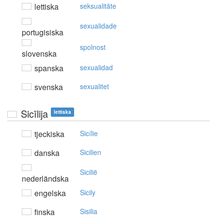
lettiska
seksualitāte
sexualidade
portugisiska
spolnost
slovenska
spanska
sexualidad
svenska
sexualitet
Sicīlija
lettiska
tjeckiska
Sicílie
danska
Sicilien
Sicilië
nederländska
engelska
Sicily
finska
Sisilia