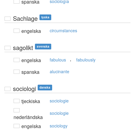
spanska
sociología
Sachlage
tyska
engelska
circumstances
sagolikt
svenska
,
engelska
fabulous
fabulously
spanska
alucinante
sociologi
danska
tjeckiska
sociologie
sociologie
nederländska
engelska
sociology