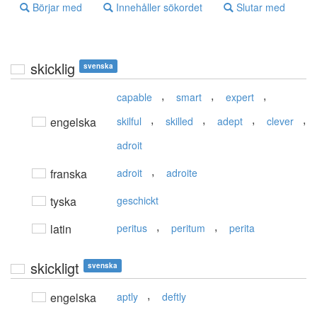
Börjar med
Innehåller sökordet
Slutar med
skicklig
svenska
,
,
,
capable
smart
expert
,
,
,
,
engelska
skilful
skilled
adept
clever
adroit
,
franska
adroit
adroite
tyska
geschickt
,
,
latin
peritus
peritum
perita
skickligt
svenska
,
engelska
aptly
deftly