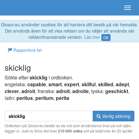
Glosor.eu använder cookies för att hantera ditt besök på vår hemsida.
Det används även för att visa reklam om du väljer att använda vår
reklamfinansierade version.
Läs mer
OK
Rapportera fel
skicklig
Sökte efter
skicklig
i ordboken.
engelska:
capable
,
smart
,
expert
,
skilful
,
skilled
,
adept
,
clever
,
adroit
, franska:
adroit
,
adroite
, tyska:
geschickt
,
latin:
peritus
,
peritum
,
perita
Vanlig sökning
Ordboken på Glosor.eu består av de ord som användarna övar på och själv
lägger in. Just nu finns det över
210 000 unika
ord på totalt mer än 20 språk!