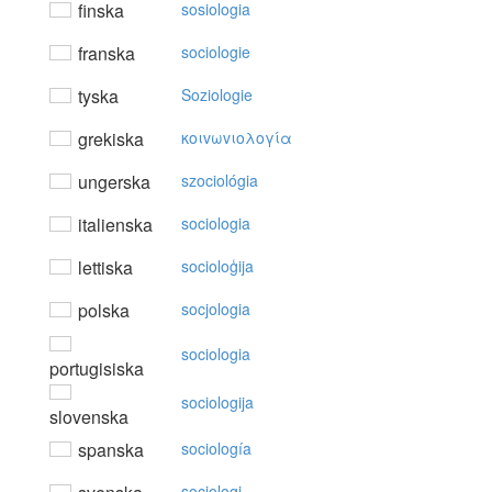
finska
sosiologia
franska
sociologie
tyska
Soziologie
grekiska
κoιvωvιoλoγία
ungerska
szociológia
italienska
sociologia
lettiska
socioloģija
polska
socjologia
sociologia
portugisiska
sociologija
slovenska
spanska
sociología
sociologi