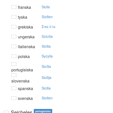
franska
Sicile
tyska
Sizilien
grekiska
Σικελία
ungerska
Szicília
italienska
Sicilia
polska
Sycylia
Sicília
portugisiska
Sicilija
slovenska
spanska
Sicilia
svenska
Sicilien
Seicheles
portugisiska