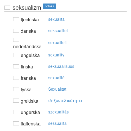
seksualizm
polska
tjeckiska
sexualita
danska
seksualitet
sexualiteit
nederländska
engelska
sexuality
finska
seksuaalisuus
franska
sexualité
tyska
Sexualität
grekiska
σεξoυαλικότητα
ungerska
szexualitás
italienska
sessualità