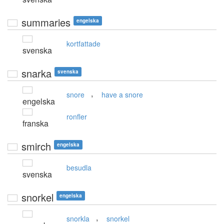
summaries
engelska
kortfattade
svenska
snarka
svenska
,
snore
have a snore
engelska
ronfler
franska
smirch
engelska
besudla
svenska
snorkel
engelska
,
snorkla
snorkel