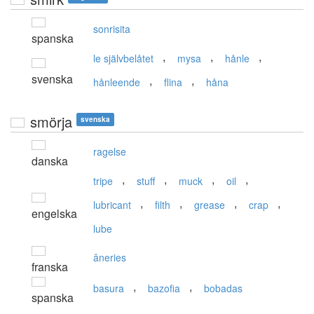
sonrisita
spanska
,
,
,
le självbelåtet
mysa
hånle
svenska
,
,
hånleende
flina
håna
smörja
svenska
ragelse
danska
,
,
,
,
tripe
stuff
muck
oil
,
,
,
,
lubricant
filth
grease
crap
engelska
lube
âneries
franska
,
,
basura
bazofia
bobadas
spanska