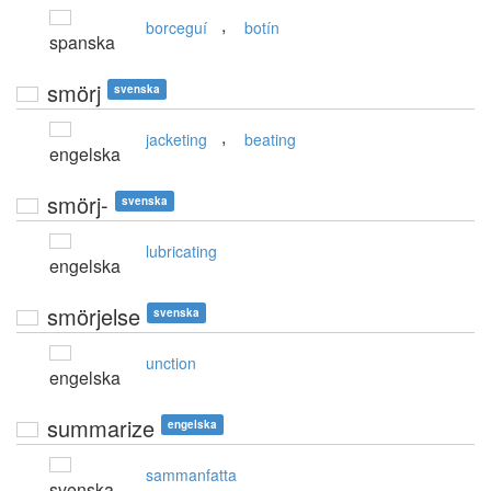
,
borceguí
botín
spanska
smörj
svenska
,
jacketing
beating
engelska
smörj-
svenska
lubricating
engelska
smörjelse
svenska
unction
engelska
summarize
engelska
sammanfatta
svenska