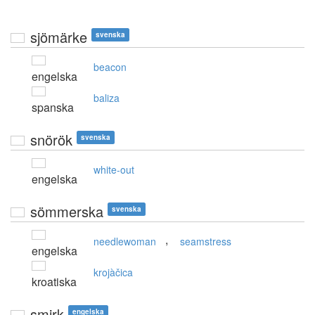
sjömärke
svenska
beacon
engelska
baliza
spanska
snörök
svenska
white-out
engelska
sömmerska
svenska
,
needlewoman
seamstress
engelska
krojàčica
kroatiska
smirk
engelska