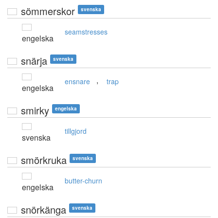
sömmerskor
svenska
seamstresses
engelska
snärja
svenska
,
ensnare
trap
engelska
smirky
engelska
tillgjord
svenska
smörkruka
svenska
butter-churn
engelska
snörkänga
svenska