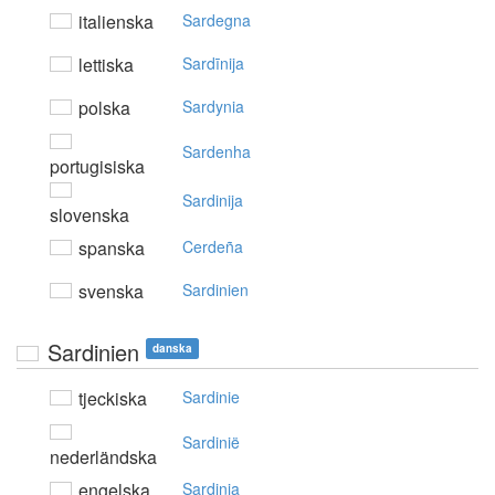
italienska
Sardegna
lettiska
Sardīnija
polska
Sardynia
Sardenha
portugisiska
Sardinija
slovenska
spanska
Cerdeña
svenska
Sardinien
Sardinien
danska
tjeckiska
Sardinie
Sardinië
nederländska
engelska
Sardinia