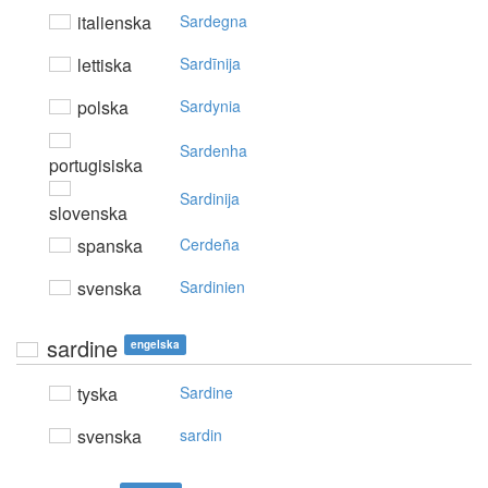
italienska
Sardegna
lettiska
Sardīnija
polska
Sardynia
Sardenha
portugisiska
Sardinija
slovenska
spanska
Cerdeña
svenska
Sardinien
sardine
engelska
tyska
Sardine
svenska
sardin