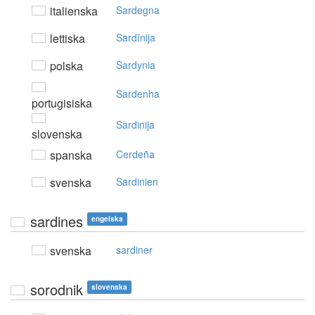
italienska
Sardegna
lettiska
Sardīnija
polska
Sardynia
Sardenha
portugisiska
Sardinija
slovenska
spanska
Cerdeña
svenska
Sardinien
sardines
engelska
svenska
sardiner
sorodnik
slovenska