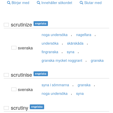
Börjar med
Innehåller sökordet
Slutar med
scrutinize
engelska
,
,
noga undersöka
nagelfara
,
,
undersöka
skärskåda
svenska
,
,
fingranska
syna
,
granska mycket noggrant
granska
scrutinise
engelska
,
,
syna i sömmarna
granska
svenska
,
noga undersöka
syna
scrutiny
engelska