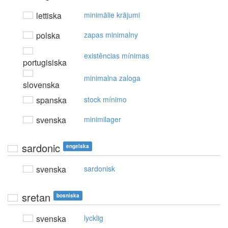
lettiska
minimālie krājumi
polska
zapas minimalny
existências mínimas
portugisiska
minimalna zaloga
slovenska
spanska
stock mínimo
svenska
minimilager
sardonic
engelska
svenska
sardonisk
sretan
bosniska
svenska
lycklig