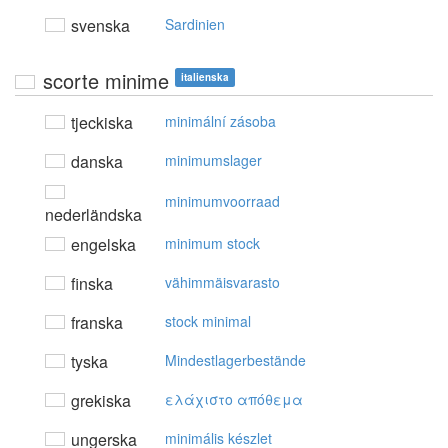
svenska
Sardinien
scorte minime
italienska
tjeckiska
minimální zásoba
danska
minimumslager
minimumvoorraad
nederländska
engelska
minimum stock
finska
vähimmäisvarasto
franska
stock minimal
tyska
Mindestlagerbestände
grekiska
ελάχιστo απόθεμα
ungerska
minimális készlet