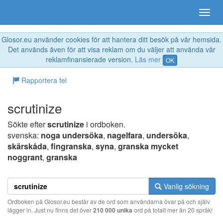
Glosor.eu använder cookies för att hantera ditt besök på vår hemsida.
Det används även för att visa reklam om du väljer att använda vår
reklamfinansierade version.
Läs mer
OK
Rapportera fel
scrutinize
Sökte efter
scrutinize
i ordboken.
svenska:
noga undersöka
,
nagelfara
,
undersöka
,
skärskåda
,
fingranska
,
syna
,
granska mycket
noggrant
,
granska
Vanlig sökning
Ordboken på Glosor.eu består av de ord som användarna övar på och själv
lägger in. Just nu finns det över
210 000 unika
ord på totalt mer än 20 språk!