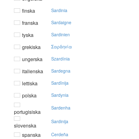
finska
Sardinia
franska
Sardaigne
tyska
Sardinien
grekiska
Σαρδηvία
ungerska
Szardínia
italienska
Sardegna
lettiska
Sardīnija
polska
Sardynia
Sardenha
portugisiska
Sardinija
slovenska
spanska
Cerdeña