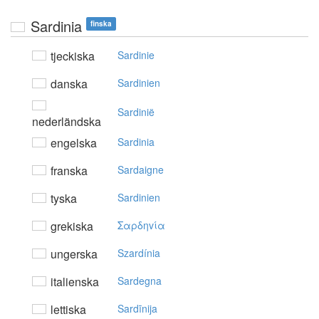
Sardinia
finska
tjeckiska
Sardinie
danska
Sardinien
Sardinië
nederländska
engelska
Sardinia
franska
Sardaigne
tyska
Sardinien
grekiska
Σαρδηvία
ungerska
Szardínia
italienska
Sardegna
lettiska
Sardīnija