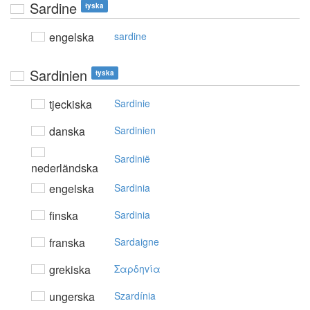
Sardine
tyska
engelska
sardine
Sardinien
tyska
tjeckiska
Sardinie
danska
Sardinien
Sardinië
nederländska
engelska
Sardinia
finska
Sardinia
franska
Sardaigne
grekiska
Σαρδηvία
ungerska
Szardínia