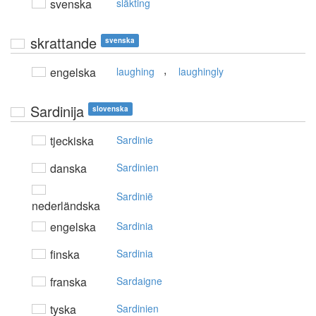
svenska
släkting
skrattande
svenska
,
engelska
laughing
laughingly
Sardinija
slovenska
tjeckiska
Sardinie
danska
Sardinien
Sardinië
nederländska
engelska
Sardinia
finska
Sardinia
franska
Sardaigne
tyska
Sardinien