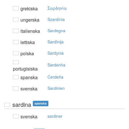
grekiska
Σαρδηvία
ungerska
Szardínia
italienska
Sardegna
lettiska
Sardīnija
polska
Sardynia
Sardenha
portugisiska
spanska
Cerdeña
svenska
Sardinien
sardina
spanska
svenska
sardiner