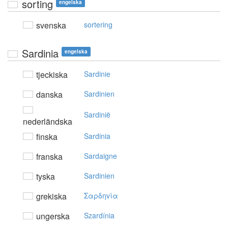
sorting
engelska
svenska
sortering
Sardinia
engelska
tjeckiska
Sardinie
danska
Sardinien
Sardinië
nederländska
finska
Sardinia
franska
Sardaigne
tyska
Sardinien
grekiska
Σαρδηvία
ungerska
Szardínia