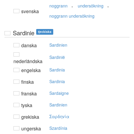
,
,
noggrann
undersökning
svenska
noggrann undersökning
Sardinie
tjeckiska
danska
Sardinien
Sardinië
nederländska
engelska
Sardinia
finska
Sardinia
franska
Sardaigne
tyska
Sardinien
grekiska
Σαρδηvία
ungerska
Szardínia