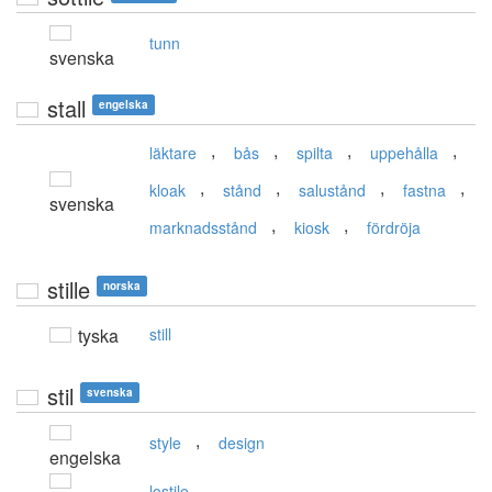
tunn
svenska
stall
engelska
,
,
,
,
läktare
bås
spilta
uppehålla
,
,
,
,
kloak
stånd
salustånd
fastna
svenska
,
,
marknadsstånd
kiosk
fördröja
stille
norska
tyska
still
stil
svenska
,
style
design
engelska
lostile