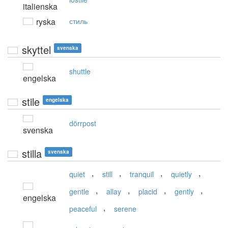
italienska
ryska
стиль
skyttel
svenska
shuttle
engelska
stile
engelska
dörrpost
svenska
stilla
svenska
,
,
,
,
quiet
still
tranquil
quietly
,
,
,
,
gentle
allay
placid
gently
engelska
,
peaceful
serene