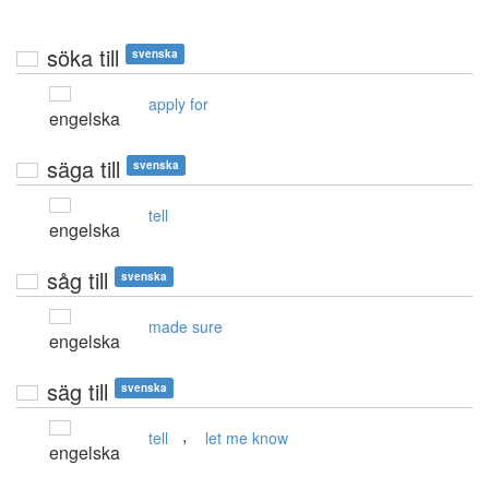
söka till
svenska
apply for
engelska
säga till
svenska
tell
engelska
såg till
svenska
made sure
engelska
säg till
svenska
,
tell
let me know
engelska