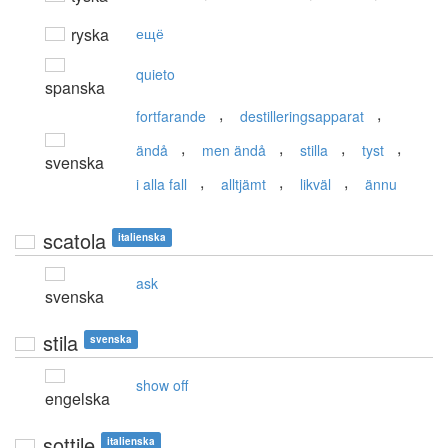
ryska
ещё
quieto
spanska
,
,
fortfarande
destilleringsapparat
,
,
,
,
ändå
men ändå
stilla
tyst
svenska
,
,
,
i alla fall
alltjämt
likväl
ännu
scatola
italienska
ask
svenska
stila
svenska
show off
engelska
sottile
italienska