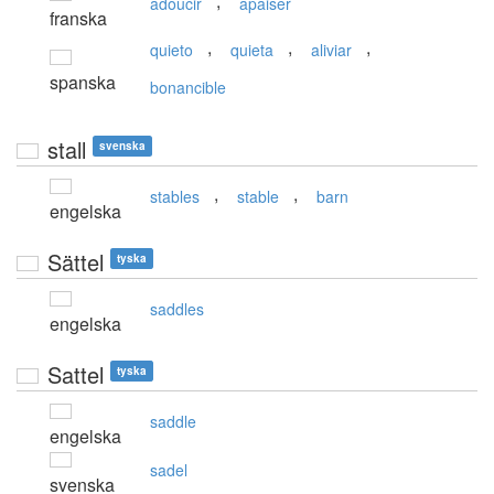
,
adoucir
apaiser
franska
,
,
,
quieto
quieta
aliviar
spanska
bonancible
stall
svenska
,
,
stables
stable
barn
engelska
Sättel
tyska
saddles
engelska
Sattel
tyska
saddle
engelska
sadel
svenska