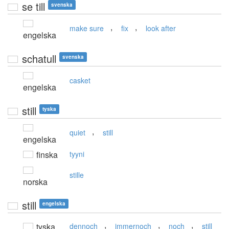
se till
svenska
,
,
make sure
fix
look after
engelska
schatull
svenska
casket
engelska
still
tyska
,
quiet
still
engelska
finska
tyyni
stille
norska
still
engelska
,
,
,
tyska
dennoch
immernoch
noch
still