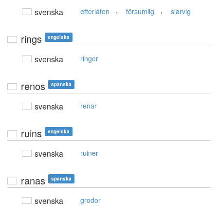
,
,
svenska
efterlåten
försumlig
slarvig
rings
engelska
svenska
ringer
renos
spanska
svenska
renar
ruins
engelska
svenska
ruiner
ranas
spanska
svenska
grodor