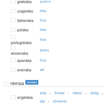
grekiska
φώκια
ungerska
fóka
italienska
foca
polska
foka
foca
portugisiska
tjulenj
slovenska
spanska
foca
svenska
säl
remsa
svenska
,
,
,
,
strip
thread
ribbon
whisp
engelska
,
slip
streamer