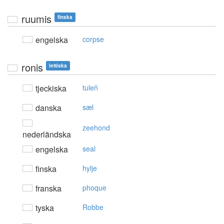
ruumis
finska
engelska
corpse
ronis
lettiska
tjeckiska
tuleň
danska
sæl
zeehond
nederländska
engelska
seal
finska
hylje
franska
phoque
tyska
Robbe