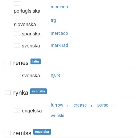
mercado
portugisiska
trg
slovenska
spanska
mercado
svenska
marknad
renes
latin
svenska
njure
rynka
svenska
,
,
,
furrow
crease
purse
engelska
wrinkle
remiss
engelska