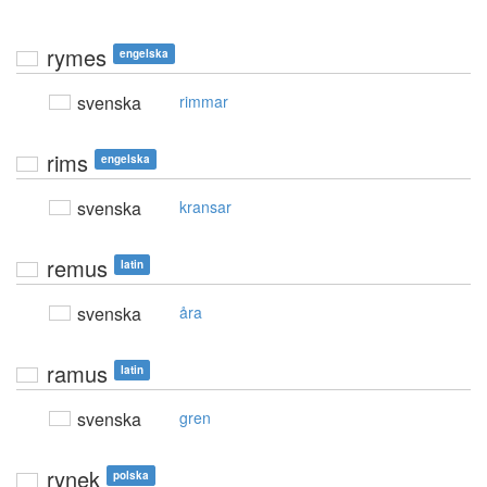
rymes
engelska
svenska
rimmar
rims
engelska
svenska
kransar
remus
latin
svenska
åra
ramus
latin
svenska
gren
rynek
polska