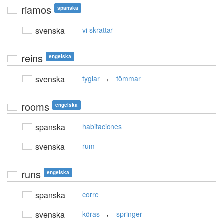
riamos
spanska
svenska
vi skrattar
reins
engelska
,
svenska
tyglar
tömmar
rooms
engelska
spanska
habitaciones
svenska
rum
runs
engelska
spanska
corre
,
svenska
köras
springer