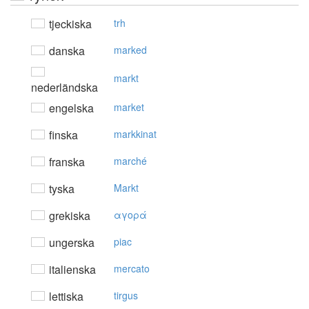
tjeckiska
trh
danska
marked
markt
nederländska
engelska
market
finska
markkinat
franska
marché
tyska
Markt
grekiska
αγoρά
ungerska
piac
italienska
mercato
lettiska
tirgus