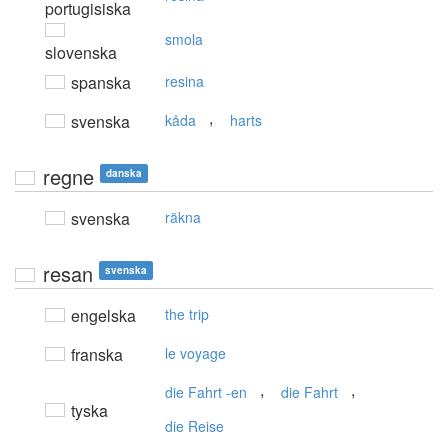
portugisiska
smola
slovenska
spanska
resina
,
svenska
kåda
harts
regne
danska
svenska
räkna
resan
svenska
engelska
the trip
franska
le voyage
,
,
die Fahrt -en
die Fahrt
tyska
die Reise