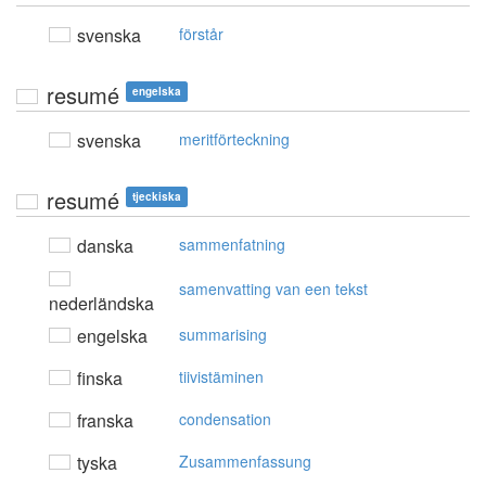
svenska
förstår
resumé
engelska
svenska
meritförteckning
resumé
tjeckiska
danska
sammenfatning
samenvatting van een tekst
nederländska
engelska
summarising
finska
tiivistäminen
franska
condensation
tyska
Zusammenfassung