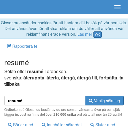
Glosor.eu använder cookies för att hantera ditt besök på vår hemsida.
Det används även för att visa reklam om du väljer att använda vår
reklamfinansierade version.
Läs mer
OK
Rapportera fel
resumé
Sökte efter
resumé
i ordboken.
svenska:
återuppta
,
återta
,
återgå
,
återgå till
,
fortsätta
,
ta
tillbaka
Vanlig sökning
Ordboken på Glosor.eu består av de ord som användarna övar på och själv
lägger in. Just nu finns det över
210 000 unika
ord på totalt mer än 20 språk!
Börjar med
Innehåller sökordet
Slutar med