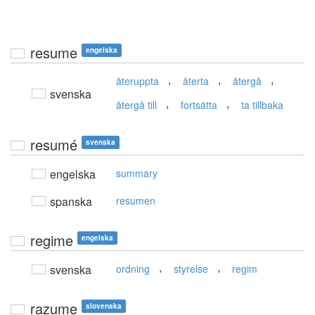
resume
engelska
,
,
,
återuppta
återta
återgå
svenska
,
,
återgå till
fortsätta
ta tillbaka
resumé
svenska
engelska
summary
spanska
resumen
regime
engelska
,
,
svenska
ordning
styrelse
regim
razume
slovenska