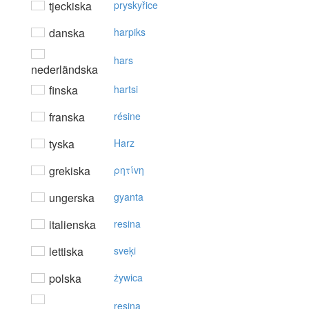
tjeckiska
pryskyřice
danska
harpiks
hars
nederländska
finska
hartsi
franska
résine
tyska
Harz
grekiska
ρητίvη
ungerska
gyanta
italienska
resina
lettiska
sveķi
polska
żywica
resina