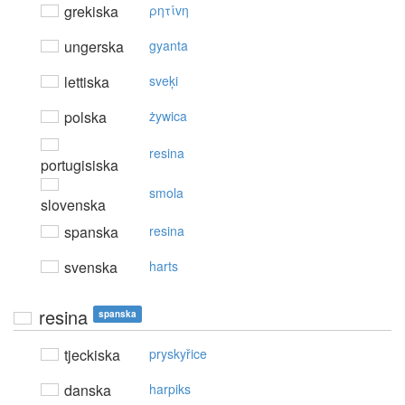
grekiska
ρητίvη
ungerska
gyanta
lettiska
sveķi
polska
żywica
resina
portugisiska
smola
slovenska
spanska
resina
svenska
harts
resina
spanska
tjeckiska
pryskyřice
danska
harpiks