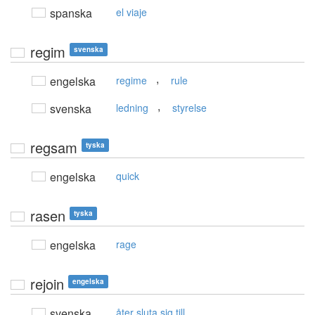
spanska
el viaje
regim
svenska
,
engelska
regime
rule
,
svenska
ledning
styrelse
regsam
tyska
engelska
quick
rasen
tyska
engelska
rage
rejoin
engelska
svenska
åter sluta sig till