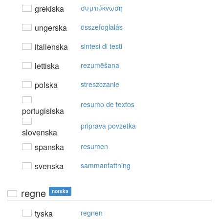
grekiska
συμπύκvωση
ungerska
összefoglalás
italienska
sintesi di testi
lettiska
rezumēšana
polska
streszczanie
resumo de textos
portugisiska
priprava povzetka
slovenska
spanska
resumen
svenska
sammanfattning
regne
norska
tyska
regnen