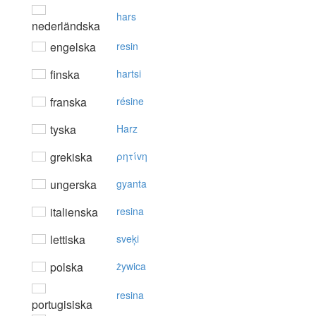
hars
nederländska
engelska
resin
finska
hartsi
franska
résine
tyska
Harz
grekiska
ρητίvη
ungerska
gyanta
italienska
resina
lettiska
sveķi
polska
żywica
resina
portugisiska