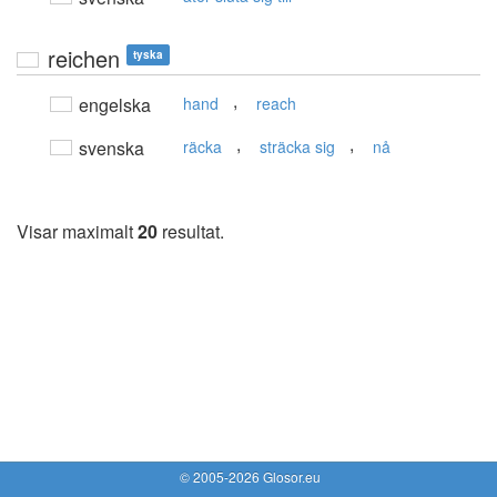
reichen
tyska
,
engelska
hand
reach
,
,
svenska
räcka
sträcka sig
nå
Visar maximalt
20
resultat.
© 2005-2026 Glosor.eu