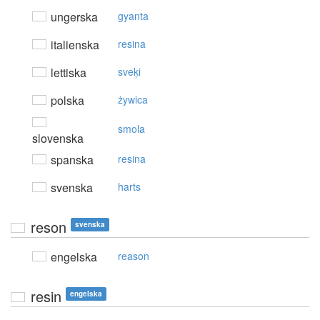
ungerska
gyanta
italienska
resina
lettiska
sveķi
polska
żywica
smola
slovenska
spanska
resina
svenska
harts
reson
svenska
engelska
reason
resin
engelska