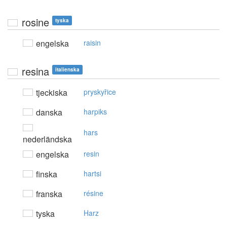
rosine
tyska
engelska
raisin
resina
italienska
tjeckiska
pryskyřice
danska
harpiks
hars
nederländska
engelska
resin
finska
hartsi
franska
résine
tyska
Harz