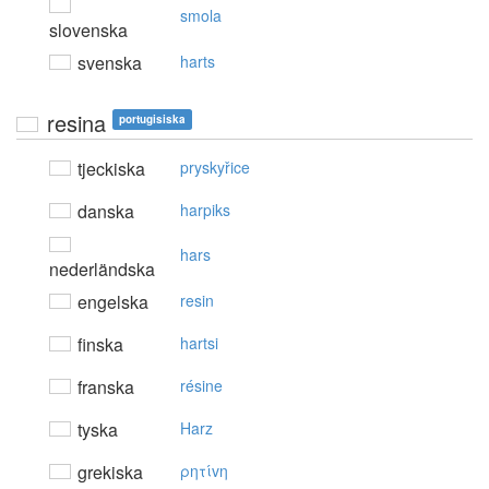
smola
slovenska
svenska
harts
resina
portugisiska
tjeckiska
pryskyřice
danska
harpiks
hars
nederländska
engelska
resin
finska
hartsi
franska
résine
tyska
Harz
grekiska
ρητίvη