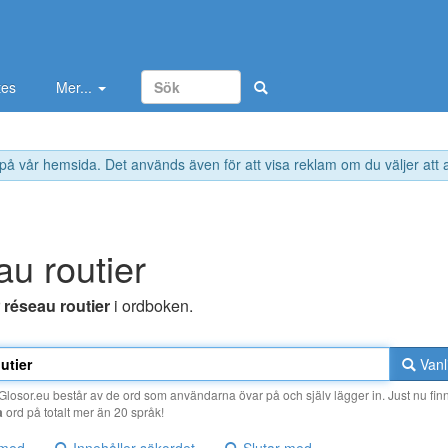
tes
Mer...
 på vår hemsida. Det används även för att visa reklam om du väljer att
au routier
r
réseau routier
i ordboken.
Vanl
losor.eu består av de ord som användarna övar på och själv lägger in. Just nu finn
a
ord på totalt mer än 20 språk!