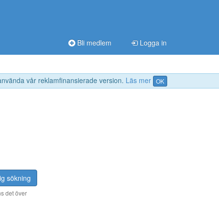
Bli medlem
Logga in
 använda vår reklamfinansierade version.
Läs mer
OK
ig sökning
s det över