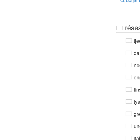
Börjar
résea
tje
da
ne
en
fin
ty
gre
un
ita