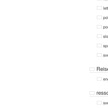
let
po
por
sl
sp
sv
Reis
en
resso
sv