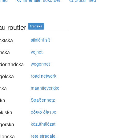
 med
Innehåller sökordet
Slutar med
u routier
franska
ckiska
silniční síť
nska
vejnet
derländska
wegennet
gelska
road network
ska
maantieverkko
ska
Straßennetz
kiska
oδικό δίκτυo
gerska
közúthálózat
lienska
rete stradale