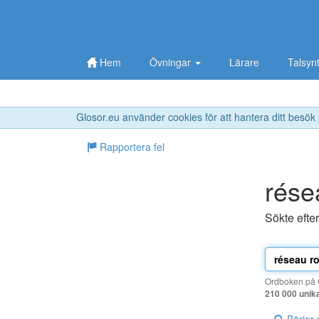
Hem
Övningar
Lärare
Talsyn
Glosor.eu använder cookies för att hantera ditt besök
Rapportera fel
rése
Sökte efte
Ordboken på G
210 000 unik