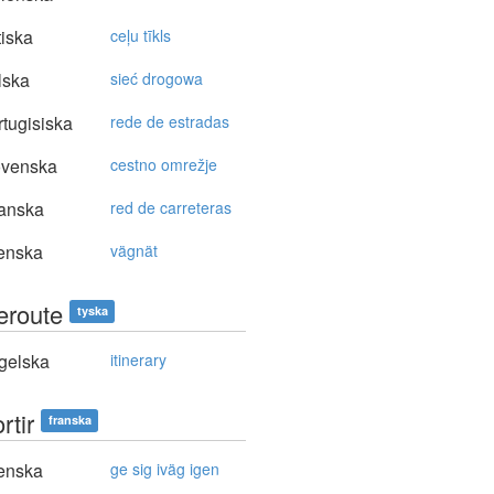
tiska
ceļu tīkls
lska
sieć drogowa
tugisiska
rede de estradas
ovenska
cestno omrežje
anska
red de carreteras
enska
vägnät
eroute
tyska
gelska
itinerary
rtir
franska
enska
ge sig iväg igen