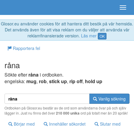
Glosor.eu använder cookies för att hantera ditt besök på vår hemsida.
Det används även för att visa reklam om du väljer att använda vår
reklamfinansierade version.
Läs mer
OK
Rapportera fel
råna
Sökte efter
råna
i ordboken.
engelska:
mug
,
rob
,
stick up
,
rip off
,
hold up
Vanlig sökning
Ordboken på Glosor.eu består av de ord som användarna övar på och själv
lägger in. Just nu finns det över
210 000 unika
ord på totalt mer än 20 språk!
Börjar med
Innehåller sökordet
Slutar med