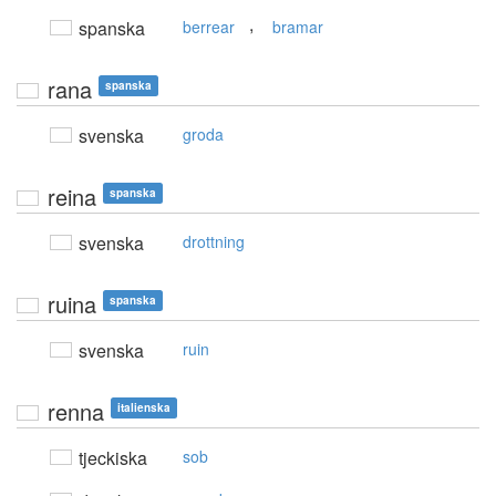
,
spanska
berrear
bramar
rana
spanska
svenska
groda
reina
spanska
svenska
drottning
ruina
spanska
svenska
ruin
renna
italienska
tjeckiska
sob