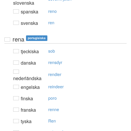
slovenska
spanska
reno
svenska
ren
rena
portugisiska
tjeckiska
sob
danska
rensdyr
rendier
nederländska
engelska
reindeer
finska
poro
franska
renne
tyska
Ren