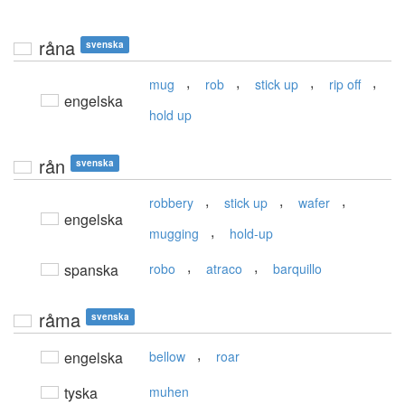
råna
svenska
,
,
,
,
mug
rob
stick up
rip off
engelska
hold up
rån
svenska
,
,
,
robbery
stick up
wafer
engelska
,
mugging
hold-up
,
,
spanska
robo
atraco
barquillo
råma
svenska
,
engelska
bellow
roar
tyska
muhen