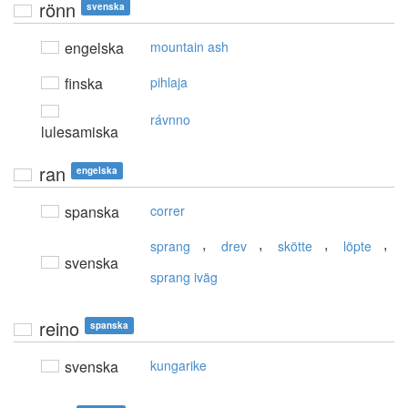
rönn
svenska
engelska
mountain ash
finska
pihlaja
rávnno
lulesamiska
ran
engelska
spanska
correr
,
,
,
,
sprang
drev
skötte
löpte
svenska
sprang iväg
reino
spanska
svenska
kungarike