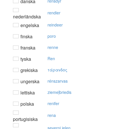
danska
rensdyr
rendier
nederländska
engelska
reindeer
finska
poro
franska
renne
tyska
Ren
grekiska
τάραvδoς
ungerska
rénszarvas
lettiska
ziemeļbriedis
polska
renifer
rena
portugisiska
severni jelen