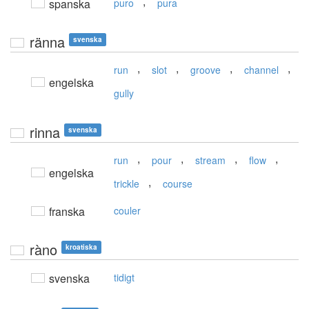
,
spanska
puro
pura
ränna
svenska
,
,
,
,
run
slot
groove
channel
engelska
gully
rinna
svenska
,
,
,
,
run
pour
stream
flow
engelska
,
trickle
course
franska
couler
ràno
kroatiska
svenska
tidigt