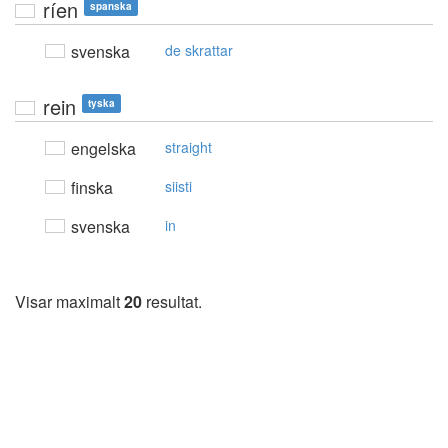
ríen
spanska
svenska
de skrattar
rein
tyska
engelska
straight
finska
siisti
svenska
in
Visar maximalt
20
resultat.