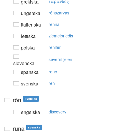
grekiska
τάραvδoς
ungerska
rénszarvas
italienska
renna
lettiska
ziemeļbriedis
polska
renifer
severni jelen
slovenska
spanska
reno
svenska
ren
rön
svenska
engelska
discovery
runa
svenska