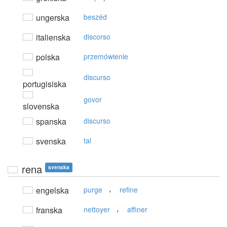
ungerska
beszéd
italienska
discorso
polska
przemówienie
discurso
portugisiska
govor
slovenska
spanska
discurso
svenska
tal
rena
svenska
,
engelska
purge
refine
,
franska
nettoyer
affiner