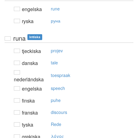
engelska
rune
ryska
руна
runa
lettiska
tjeckiska
projev
danska
tale
toespraak
nederländska
engelska
speech
finska
puhe
franska
discours
tyska
Rede
grekiska
λόγoς