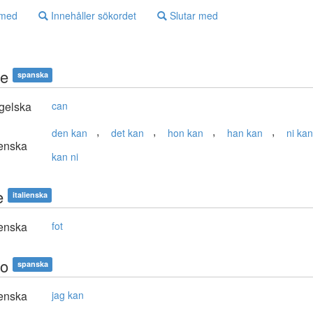
 med
Innehåller sökordet
Slutar med
e
spanska
gelska
can
,
,
,
,
den kan
det kan
hon kan
han kan
ni kan
enska
kan ni
e
italienska
enska
fot
o
spanska
enska
jag kan