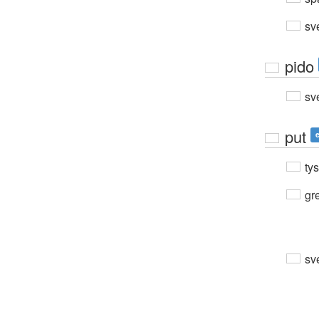
sv
pido
sv
put
ty
gre
sv