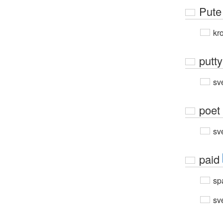
Pute
kro
putty
sv
poet
sv
paid
sp
sv