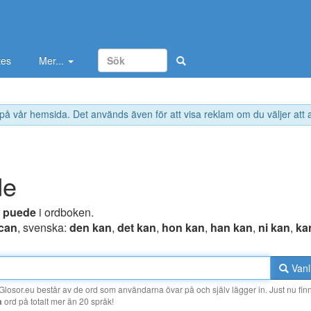
tes
Mer...
 på vår hemsida. Det används även för att visa reklam om du väljer att
de
r
puede
i ordboken.
can
, svenska:
den kan
,
det kan
,
hon kan
,
han kan
,
ni kan
,
ka
Vanl
losor.eu består av de ord som användarna övar på och själv lägger in. Just nu finn
a
ord på totalt mer än 20 språk!