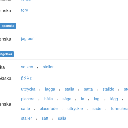
enska
torv
spanska
enska
jag ber
engelska
,
ska
setzen
stellen
kiska
βάλε
,
,
,
,
,
uttrycka
lägga
ställa
sätta
ställde
s
,
,
,
,
,
,
placera
hälla
säga
la
lagt
lägg
enska
,
,
,
,
satte
placerade
uttryckte
sade
formuler
,
,
ställer
satt
sälla