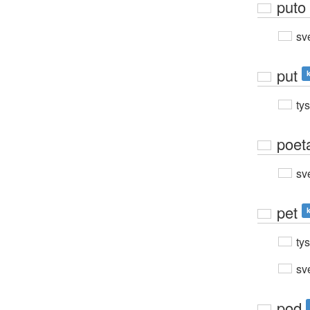
puto
sv
put
k
ty
poet
sv
pet
k
ty
sv
pod