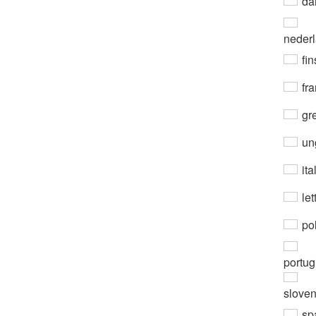
da
neder
fin
fra
gre
un
ita
let
po
portug
slove
sp