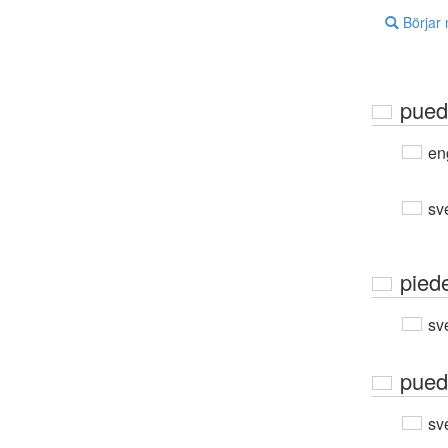
Börjar
pued
en
sv
pied
sv
pued
sv