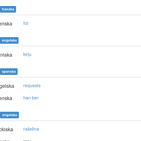
franska
enska
fot
engelska
niska
kirju
spanska
gelska
requests
enska
han ber
engelska
ckiska
rašelina