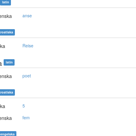
latin
enska
anse
roatiska
ska
Reise
a
latin
enska
poet
roatiska
ska
5
enska
fem
engelska