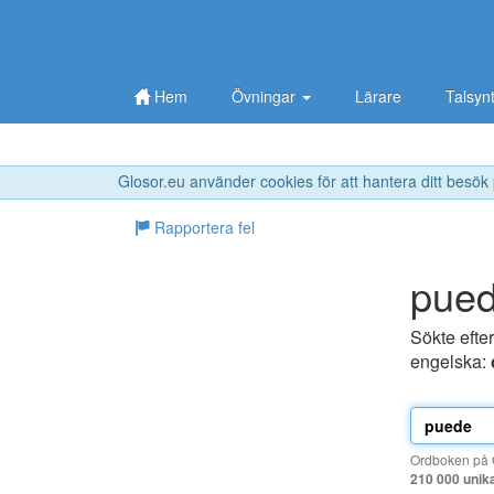
Hem
Övningar
Lärare
Talsyn
Glosor.eu använder cookies för att hantera ditt besök
Rapportera fel
pue
Sökte efte
engelska:
Ordboken på G
210 000 unik