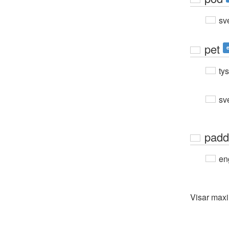
sv
pet
ty
sv
padd
en
Visar max