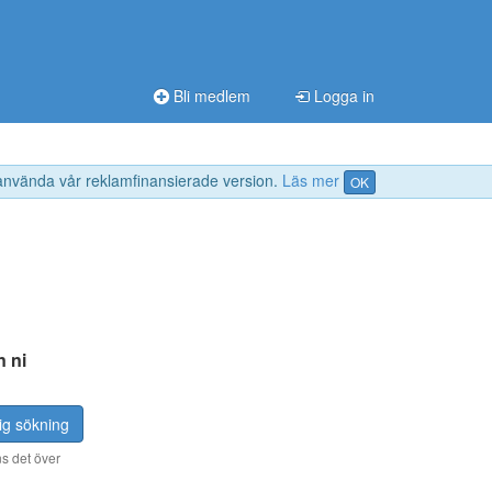
Bli medlem
Logga in
 använda vår reklamfinansierade version.
Läs mer
OK
n ni
ig sökning
s det över