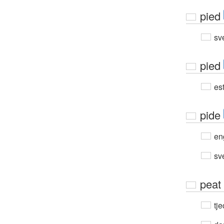
pied
sv
pied
est
pide
en
sv
peat
tje