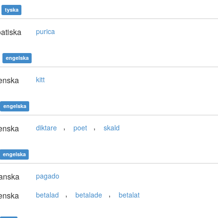
tyska
atiska
purica
engelska
enska
kitt
engelska
,
,
enska
diktare
poet
skald
engelska
anska
pagado
,
,
enska
betalad
betalade
betalat