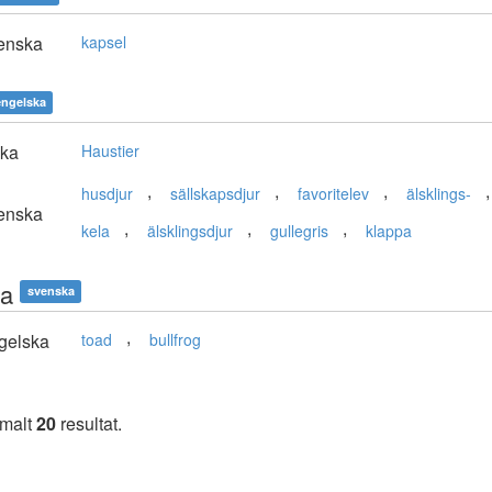
enska
kapsel
engelska
ska
Haustier
,
,
,
husdjur
sällskapsdjur
favoritelev
älsklings-
enska
,
,
,
kela
älsklingsdjur
gullegris
klappa
a
svenska
,
gelska
toad
bullfrog
imalt
20
resultat.