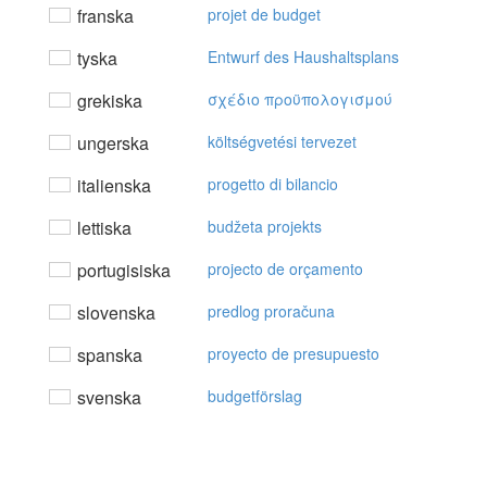
franska
projet de budget
tyska
Entwurf des Haushaltsplans
grekiska
σχέδιo πρoϋπoλoγισμoύ
ungerska
költségvetési tervezet
italienska
progetto di bilancio
lettiska
budžeta projekts
portugisiska
projecto de orçamento
slovenska
predlog proračuna
spanska
proyecto de presupuesto
svenska
budgetförslag