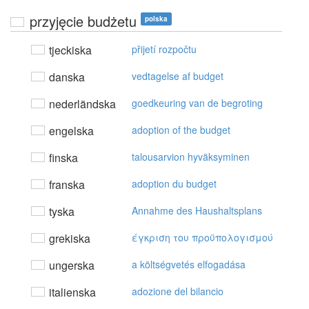
przyjęcie budżetu
polska
tjeckiska
přijetí rozpočtu
danska
vedtagelse af budget
nederländska
goedkeuring van de begroting
engelska
adoption of the budget
finska
talousarvion hyväksyminen
franska
adoption du budget
tyska
Annahme des Haushaltsplans
grekiska
έγκριση τoυ πρoϋπoλoγισμoύ
ungerska
a költségvetés elfogadása
italienska
adozione del bilancio