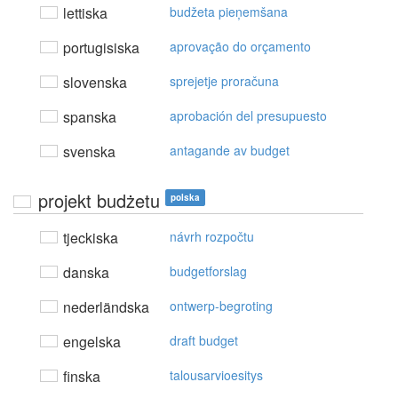
lettiska
budžeta pieņemšana
portugisiska
aprovação do orçamento
slovenska
sprejetje proračuna
spanska
aprobación del presupuesto
svenska
antagande av budget
projekt budżetu
polska
tjeckiska
návrh rozpočtu
danska
budgetforslag
nederländska
ontwerp-begroting
engelska
draft budget
finska
talousarvioesitys