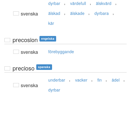
,
,
,
dyrbar
värdefull
älskvärd
,
,
,
svenska
älskad
älskade
dyrbara
kär
precosion
engelska
svenska
förebyggande
precioso
spanska
,
,
,
,
underbar
vacker
fin
ädel
svenska
dyrbar