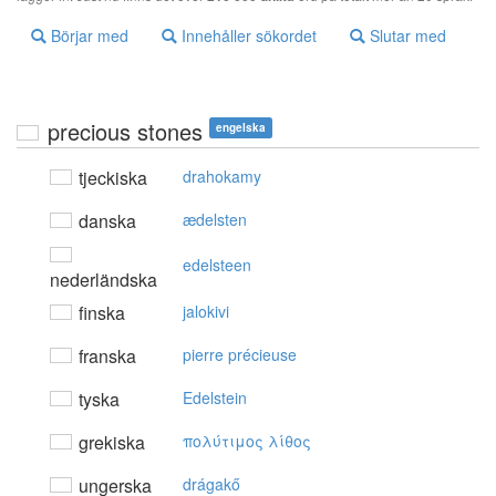
Börjar med
Innehåller sökordet
Slutar med
precious stones
engelska
tjeckiska
drahokamy
danska
ædelsten
edelsteen
nederländska
finska
jalokivi
franska
pierre précieuse
tyska
Edelstein
grekiska
πoλύτιμoς λίθoς
ungerska
drágakő