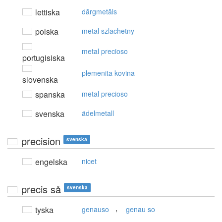
lettiska
dārgmetāls
polska
metal szlachetny
metal precioso
portugisiska
plemenita kovina
slovenska
spanska
metal precioso
svenska
ädelmetall
precision
svenska
engelska
nicet
precis så
svenska
,
tyska
genauso
genau so