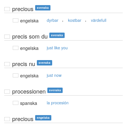
precious
svenska
,
,
engelska
dyrbar
kostbar
värdefull
precis som du
svenska
engelska
just like you
precis nu
svenska
engelska
just now
processionen
svenska
spanska
la procesión
precious
engelska