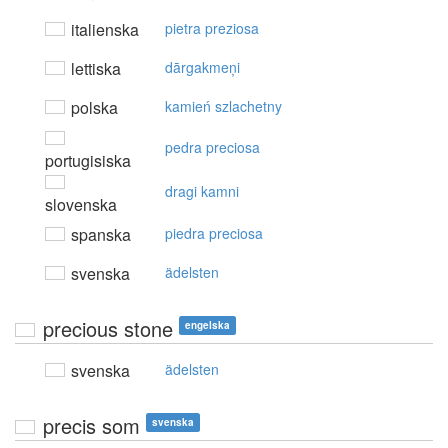
italienska
pietra preziosa
lettiska
dārgakmeņi
polska
kamień szlachetny
pedra preciosa
portugisiska
dragi kamni
slovenska
spanska
piedra preciosa
svenska
ädelsten
precious stone
engelska
svenska
ädelsten
precis som
svenska