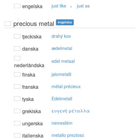
,
engelska
just like
just as
precious metal
engelska
tjeckiska
drahý kov
danska
ædelmetal
edel metaal
nederländska
finska
jalometalli
franska
métal précieux
tyska
Edelmetall
grekiska
ευγεvή μέταλλα
ungerska
nemesfém
italienska
metallo prezioso