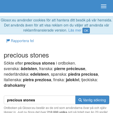
Glosor.eu använder cookies för att hantera ditt besök på vår hemsida.
Det används även för att visa reklam om du väljer att använda vår
reklamfinansierade version.
Läs mer
OK
Rapportera fel
precious stones
Sökte efter
precious stones
i ordboken.
svenska:
ädelsten
, franska:
pierre précieuse
,
nederländska:
edelsteen
, spanska:
piedra preciosa
,
italienska:
pietra preziosa
, finska:
jalokivi
, tjeckiska:
drahokamy
Vanlig sökning
Ordboken på Glosor.eu består av de ord som användarna övar på och själv
lägger in. Just nu finns det över
210 000 unika
ord på totalt mer än 20 språk!