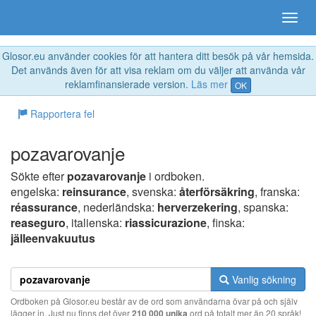
Glosor.eu använder cookies för att hantera ditt besök på vår hemsida.
Det används även för att visa reklam om du väljer att använda vår
reklamfinansierade version.
Läs mer
OK
Rapportera fel
pozavarovanje
Sökte efter
pozavarovanje
i ordboken.
engelska:
reinsurance
, svenska:
återförsäkring
, franska:
réassurance
, nederländska:
herverzekering
, spanska:
reaseguro
, italienska:
riassicurazione
, finska:
jälleenvakuutus
Vanlig sökning
Ordboken på Glosor.eu består av de ord som användarna övar på och själv
lägger in. Just nu finns det över
210 000 unika
ord på totalt mer än 20 språk!