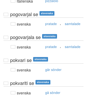
italienska
pizzaiolo
pogovarjal se
slovenska
,
svenska
pratade
samtalade
pogovarjala se
slovenska
,
svenska
pratade
samtalade
pokvari se
slovenska
svenska
går sönder
pokvariti se
slovenska
svenska
gå sönder