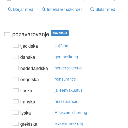
Börjar med
Innehåller sökordet
Slutar med
pozavarovanje
slovenska
tjeckiska
zajištění
danska
genforsikring
nederländska
herverzekering
engelska
reinsurance
finska
jälleenvakuutus
franska
réassurance
tyska
Rückversicherung
grekiska
αvτασφάλιση