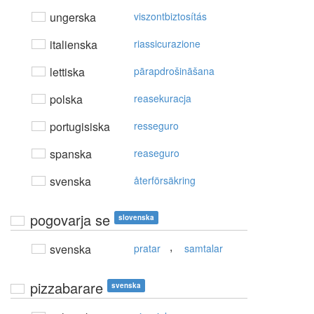
ungerska
viszontbiztosítás
italienska
riassicurazione
lettiska
pārapdrošināšana
polska
reasekuracja
portugisiska
resseguro
spanska
reaseguro
svenska
återförsäkring
pogovarja se
slovenska
,
svenska
pratar
samtalar
pizzabarare
svenska