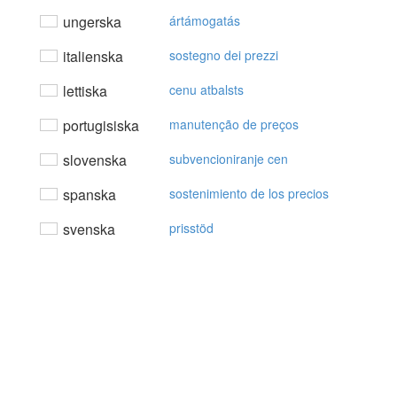
ungerska
ártámogatás
italienska
sostegno dei prezzi
lettiska
cenu atbalsts
portugisiska
manutenção de preços
slovenska
subvencioniranje cen
spanska
sostenimiento de los precios
svenska
prisstöd