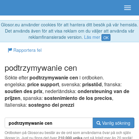
Glosor.eu använder cookies för att hantera ditt besök på vår hemsida.
Det används även för att visa reklam om du väljer att använda vår
reklamfinansierade version.
Läs mer
OK
Rapportera fel
podtrzymywanie cen
Sökte efter
podtrzymywanie cen
i ordboken.
engelska:
price support
, svenska:
prisstöd
, franska:
soutien des prix
, nederländska:
ondersteuning van de
prijzen
, spanska:
sostenimiento de los precios
,
italienska:
sostegno dei prezzi
Vanlig sökning
Ordboken på Glosor.eu består av de ord som användarna övar på och själv
lägger in. Just nu finns det över
210 000 unika
ord på totalt mer än 20 språk!