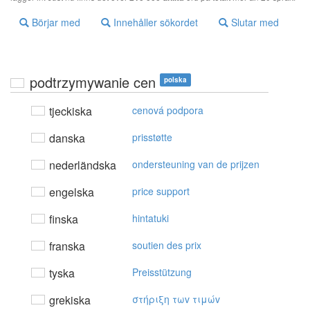
Börjar med
Innehåller sökordet
Slutar med
podtrzymywanie cen
polska
tjeckiska
cenová podpora
danska
prisstøtte
nederländska
ondersteuning van de prijzen
engelska
price support
finska
hintatuki
franska
soutien des prix
tyska
Preisstützung
grekiska
στήριξη τωv τιμώv