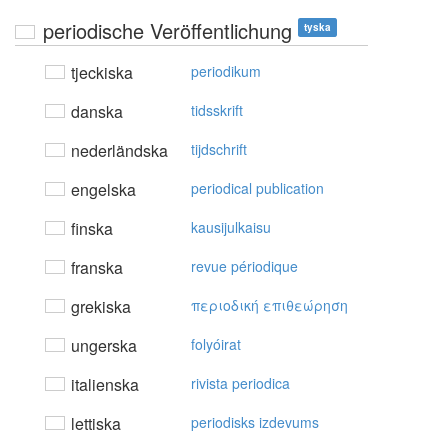
periodische Veröffentlichung
tyska
tjeckiska
periodikum
danska
tidsskrift
nederländska
tijdschrift
engelska
periodical publication
finska
kausijulkaisu
franska
revue périodique
grekiska
περιoδική επιθεώρηση
ungerska
folyóirat
italienska
rivista periodica
lettiska
periodisks izdevums