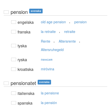
pension
svenska
,
engelska
old age pension
pension
,
franska
la retraite
retraite
,
,
Rente
Altersrente
tyska
Altersruhegeld
ryska
пенсия
kroatiska
miròvina
pensionatet
svenska
italienska
la pensione
spanska
la pensión