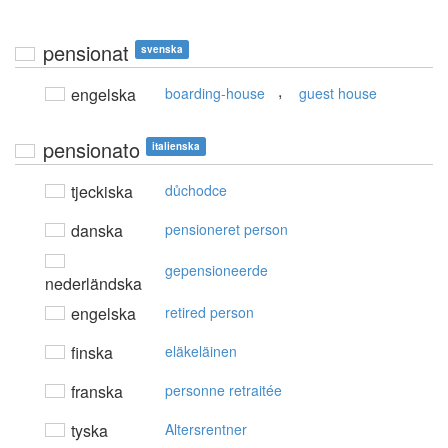
pensionat
svenska
,
engelska
boarding-house
guest house
pensionato
italienska
tjeckiska
důchodce
danska
pensioneret person
gepensioneerde
nederländska
engelska
retired person
finska
eläkeläinen
franska
personne retraitée
tyska
Altersrentner