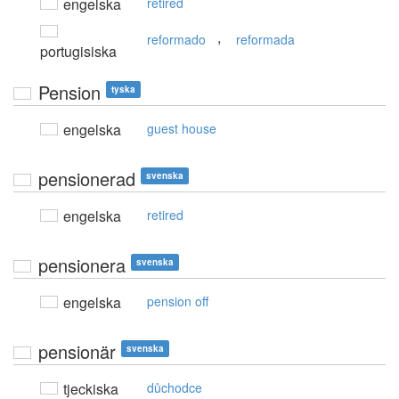
engelska
retired
,
reformado
reformada
portugisiska
Pension
tyska
engelska
guest house
pensionerad
svenska
engelska
retired
pensionera
svenska
engelska
pension off
pensionär
svenska
tjeckiska
důchodce