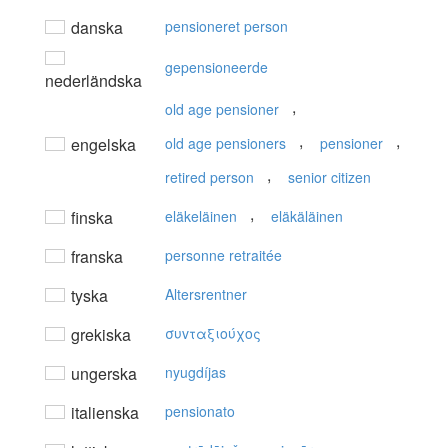
danska
pensioneret person
gepensioneerde
nederländska
,
old age pensioner
,
,
engelska
old age pensioners
pensioner
,
retired person
senior citizen
,
finska
eläkeläinen
eläkäläinen
franska
personne retraitée
tyska
Altersrentner
grekiska
συvταξιoύχoς
ungerska
nyugdíjas
italienska
pensionato