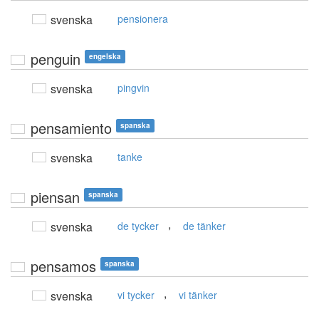
svenska
pensionera
penguin
engelska
svenska
pingvin
pensamiento
spanska
svenska
tanke
piensan
spanska
,
svenska
de tycker
de tänker
pensamos
spanska
,
svenska
vi tycker
vi tänker