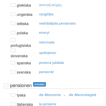
grekiska
συvταξιoύχoς
ungerska
nyugdíjas
lettiska
nestrādājošs pensionārs
polska
emeryt
reformado
portugisiska
upokojenec
slovenska
spanska
persona jubilada
svenska
pensionär
pensionen
svenska
,
tyska
die Altersrente
die Altersruhegeld
italienska
la pensione