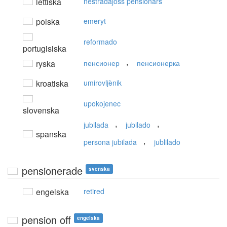
lettiska
nestrādājošs pensionārs
polska
emeryt
reformado
portugisiska
,
ryska
пенсионер
пенсионерка
kroatiska
umirovljènik
upokojenec
slovenska
,
,
jubilada
jubilado
spanska
,
persona jubilada
jublilado
pensionerade
svenska
engelska
retired
pension off
engelska