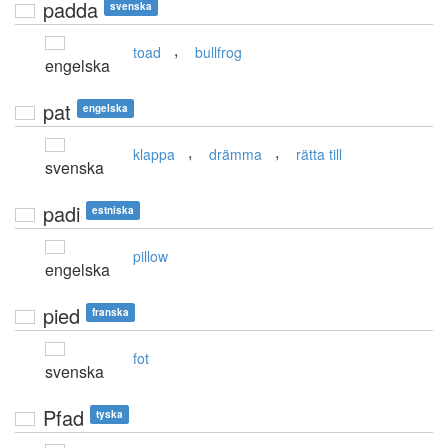
padda
svenska
,
toad
bullfrog
engelska
pat
engelska
,
,
klappa
drämma
rätta till
svenska
padi
estniska
pillow
engelska
pied
franska
fot
svenska
Pfad
tyska