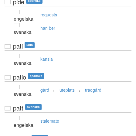
pide
spanska
requests
engelska
han ber
svenska
pati
latin
känsla
svenska
patio
spanska
,
,
gård
uteplats
trädgård
svenska
patt
svenska
stalemate
engelska