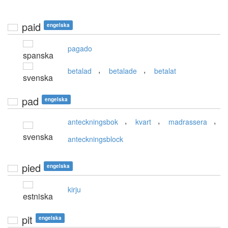
paid
engelska
pagado
spanska
,
,
betalad
betalade
betalat
svenska
pad
engelska
,
,
,
anteckningsbok
kvart
madrassera
svenska
anteckningsblock
pied
engelska
kirju
estniska
pit
engelska