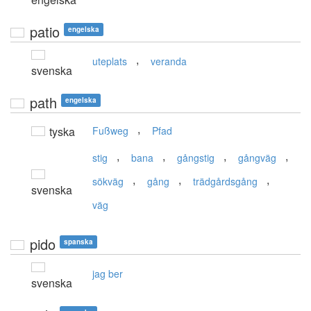
patio
engelska
,
uteplats
veranda
svenska
path
engelska
,
tyska
Fußweg
Pfad
,
,
,
,
stig
bana
gångstig
gångväg
,
,
,
sökväg
gång
trädgårdsgång
svenska
väg
pido
spanska
jag ber
svenska