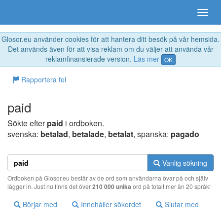
Glosor.eu använder cookies för att hantera ditt besök på vår hemsida.
Det används även för att visa reklam om du väljer att använda vår
reklamfinansierade version.
Läs mer
OK
Rapportera fel
paid
Sökte efter
paid
i ordboken.
svenska:
betalad
,
betalade
,
betalat
, spanska:
pagado
Vanlig sökning
Ordboken på Glosor.eu består av de ord som användarna övar på och själv
lägger in. Just nu finns det över
210 000 unika
ord på totalt mer än 20 språk!
Börjar med
Innehåller sökordet
Slutar med