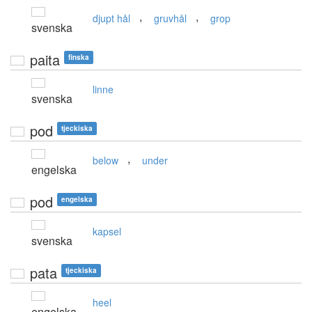
,
,
djupt hål
gruvhål
grop
svenska
paita
finska
linne
svenska
pod
tjeckiska
,
below
under
engelska
pod
engelska
kapsel
svenska
pata
tjeckiska
heel
engelska