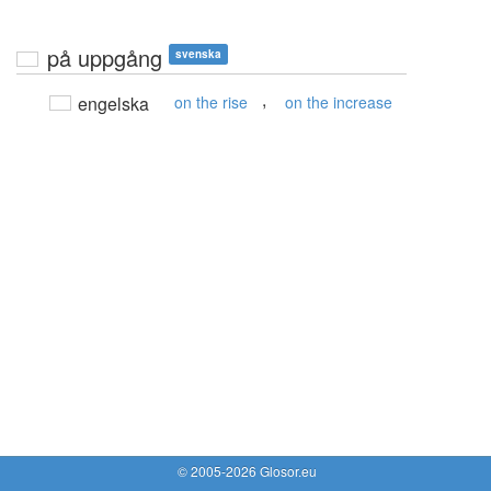
på uppgång
svenska
,
engelska
on the rise
on the increase
© 2005-2026 Glosor.eu