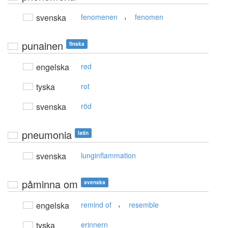
,
svenska
fenomenen
fenomen
punainen
finska
engelska
red
tyska
rot
svenska
röd
pneumonia
latin
svenska
lunginflammation
påminna om
svenska
,
engelska
remind of
resemble
tyska
erinnern