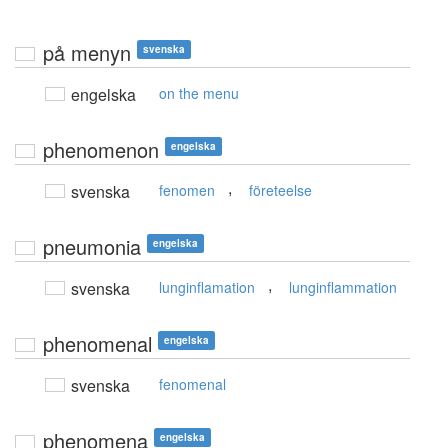
på menyn
svenska
engelska
on the menu
phenomenon
engelska
,
svenska
fenomen
företeelse
pneumonia
engelska
,
svenska
lunginflamation
lunginflammation
phenomenal
engelska
svenska
fenomenal
phenomena
engelska