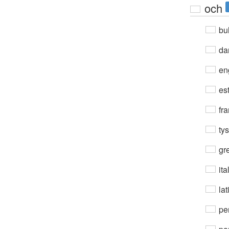
och
bul
da
en
est
fra
ty
gre
ita
lat
per