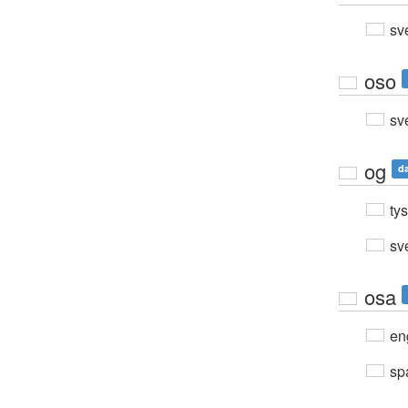
sv
oso
sv
og
d
ty
sv
osa
en
sp