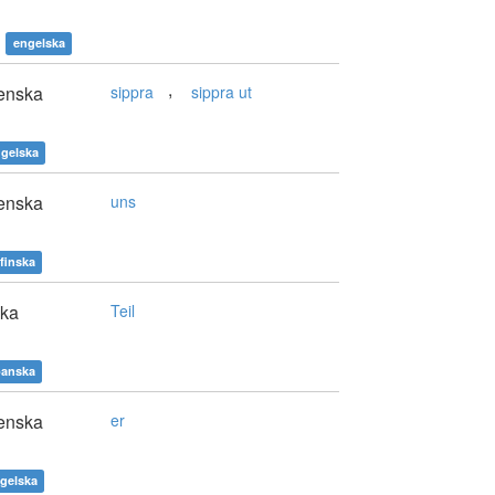
engelska
,
enska
sippra
sippra ut
gelska
enska
uns
finska
ska
Teil
panska
enska
er
gelska