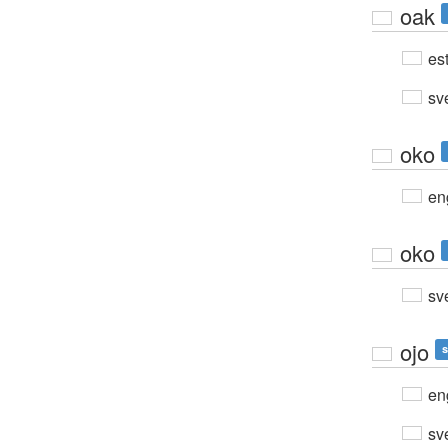
oak
est
sv
oko
en
oko
sv
ojo
s
en
sv