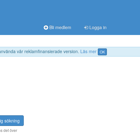
Bli medlem
Logga in
 använda vår reklamfinansierade version.
Läs mer
OK
ig sökning
s det över