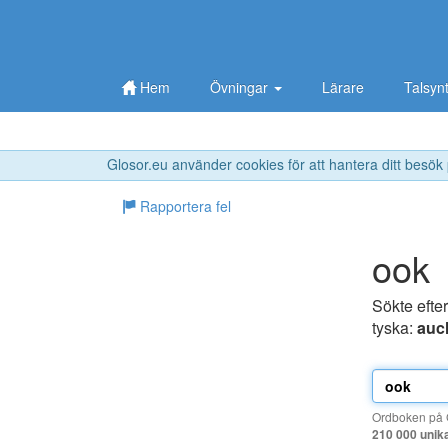
Hem
Övningar
Lärare
Talsyn
Glosor.eu använder cookies för att hantera ditt besök
Rapportera fel
ook
Sökte efte
tyska:
auc
Ordboken på G
210 000 unik