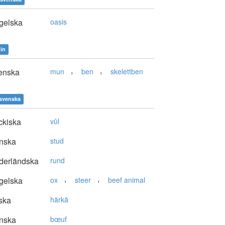
gelska
oasis
tin
,
,
enska
mun
ben
skelettben
svenska
ckiska
vůl
nska
stud
derländska
rund
,
,
gelska
ox
steer
beef animal
ska
härkä
nska
bœuf