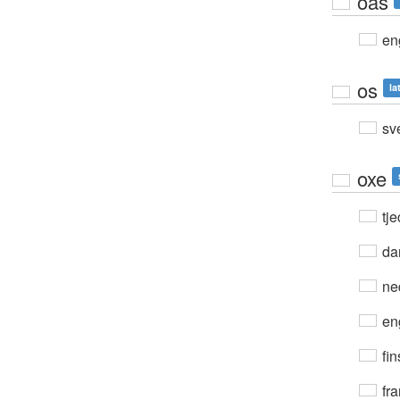
oas
en
os
la
sv
oxe
tje
da
ne
en
fin
fra