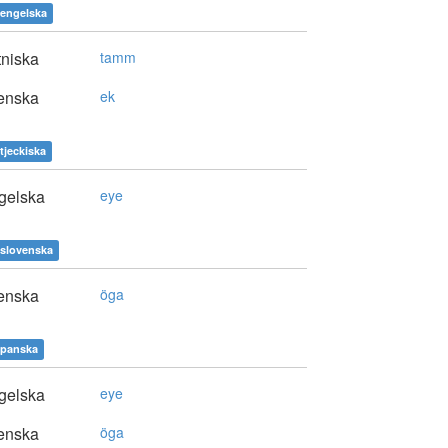
engelska
niska
tamm
enska
ek
tjeckiska
gelska
eye
slovenska
enska
öga
panska
gelska
eye
enska
öga