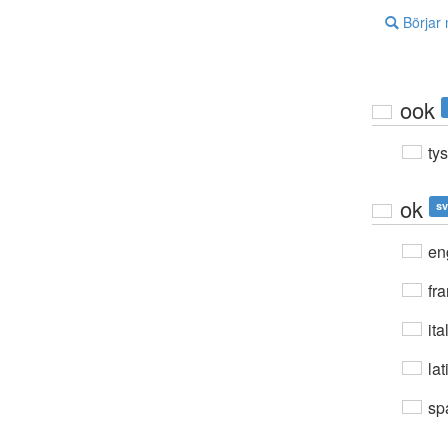
Börjar
ook
ty
ok
sv
en
fra
ita
lat
sp