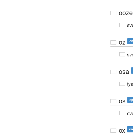
ooze
sv
oz
en
sv
osa
ty
os
s
sv
ox
en