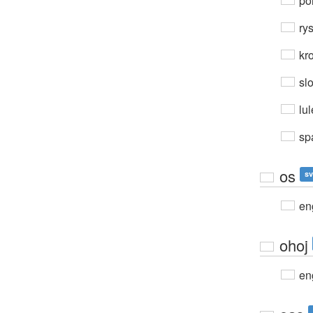
por
ry
kro
sl
lu
sp
os
sv
en
ohoj
en