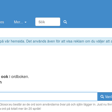
tes
Mer...
 på vår hemsida. Det används även för att visa reklam om du väljer att
r
ook
i ordboken.
h
Vanl
losor.eu består av de ord som användarna övar på och själv lägger in. Just nu finn
a
ord på totalt mer än 20 språk!