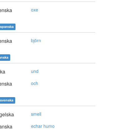
enska
oxe
spanska
enska
björn
anska
ska
und
enska
och
svenska
gelska
smell
anska
echar humo