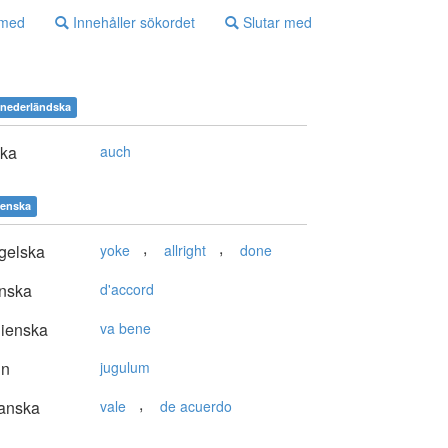
 med
Innehåller sökordet
Slutar med
nederländska
ska
auch
enska
,
,
gelska
yoke
allright
done
nska
d'accord
lienska
va bene
in
jugulum
,
anska
vale
de acuerdo