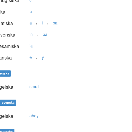
tugisiska
ska
и
,
,
atiska
a
i
pa
,
ovenska
in
pa
lesamiska
ja
,
anska
e
y
enska
gelska
smell
svenska
gelska
ahoy
svenska