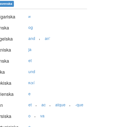
svenska
gariska
и
nska
og
,
gelska
and
an'
niska
ja
nska
et
ska
und
kiska
καí
lienska
e
,
,
,
in
et
ac
atque
-que
,
siska
o
va
e