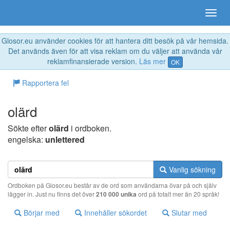
Glosor.eu använder cookies för att hantera ditt besök på vår hemsida.
Det används även för att visa reklam om du väljer att använda vår
reklamfinansierade version.
Läs mer
OK
Rapportera fel
olärd
Sökte efter
olärd
i ordboken.
engelska:
unlettered
Vanlig sökning
Ordboken på Glosor.eu består av de ord som användarna övar på och själv
lägger in. Just nu finns det över
210 000 unika
ord på totalt mer än 20 språk!
Börjar med
Innehåller sökordet
Slutar med