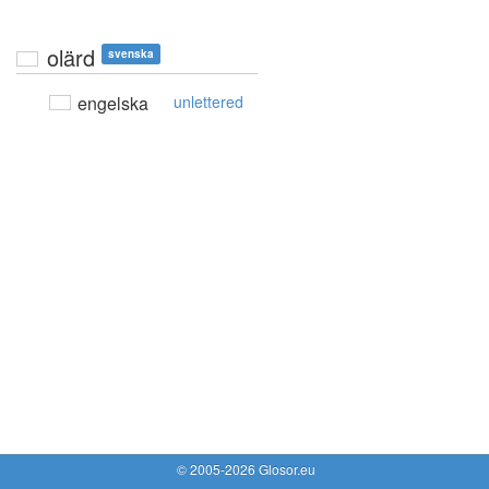
olärd
svenska
engelska
unlettered
© 2005-2026 Glosor.eu