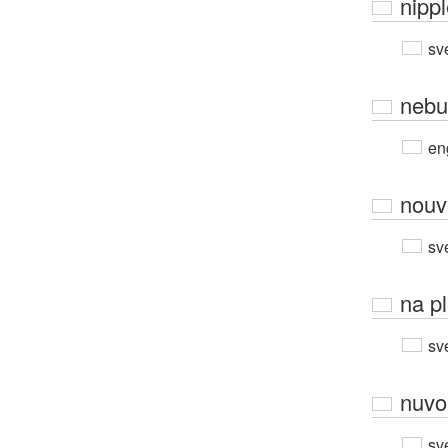
nipp
sv
nebu
en
nouv
sv
na p
sv
nuvo
sv