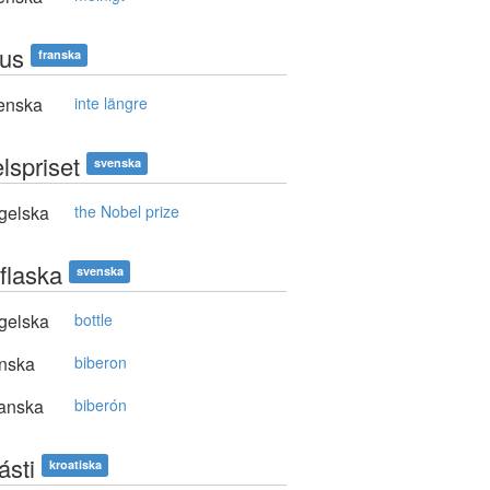
lus
franska
enska
inte längre
lspriset
svenska
gelska
the Nobel prize
flaska
svenska
gelska
bottle
nska
biberon
anska
biberón
ásti
kroatiska