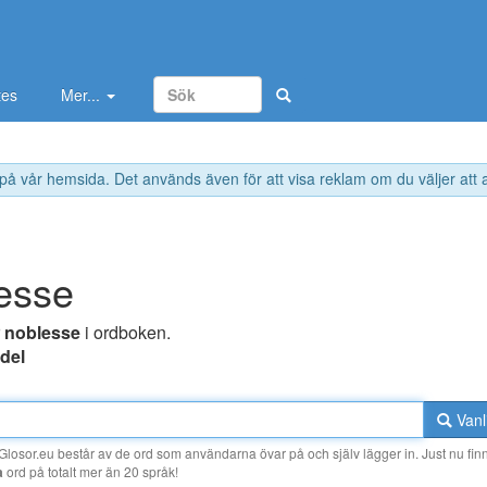
tes
Mer...
 på vår hemsida. Det används även för att visa reklam om du väljer att
esse
r
noblesse
i ordboken.
del
Vanl
losor.eu består av de ord som användarna övar på och själv lägger in. Just nu finn
a
ord på totalt mer än 20 språk!