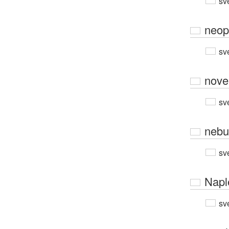
sv
neop
sv
novel
sv
nebu
sv
Napl
sv