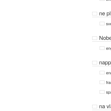
ne p
sv
Nobe
en
napp
en
fra
sp
na vl