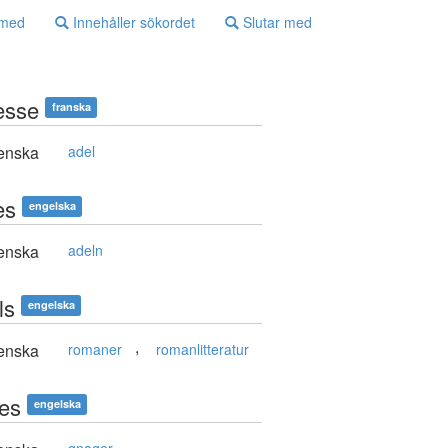
 med
Innehåller sökordet
Slutar med
esse
franska
enska
adel
es
engelska
enska
adeln
ls
engelska
,
enska
romaner
romanlitteratur
les
engelska