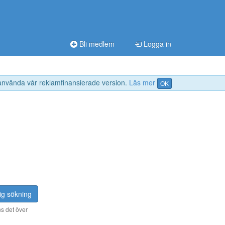
Bli medlem
Logga in
 använda vår reklamfinansierade version.
Läs mer
OK
ig sökning
s det över