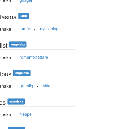
enska
gnager
lasma
latin
,
enska
tumör
nybildning
ist
engelska
enska
romanförfattare
lous
engelska
,
enska
grumlig
oklar
es
engelska
enska
Neapel