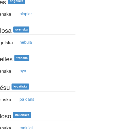
les
engelska
enska
nipplar
losa
svenska
gelska
nebula
elles
franska
enska
nya
lésu
kroatiska
enska
på dans
loso
italienska
enska
molnigt