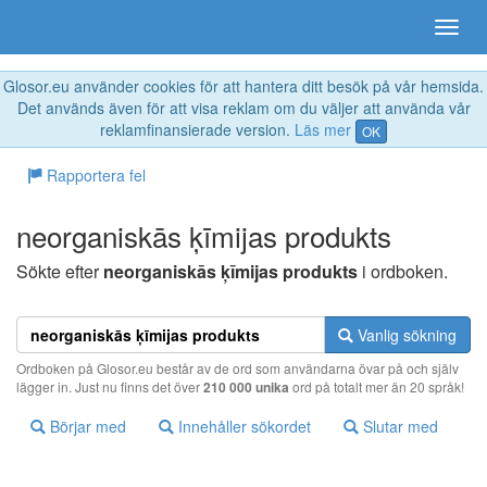
Glosor.eu använder cookies för att hantera ditt besök på vår hemsida.
Det används även för att visa reklam om du väljer att använda vår
reklamfinansierade version.
Läs mer
OK
Rapportera fel
neorganiskās ķīmijas produkts
Sökte efter
neorganiskās ķīmijas produkts
i ordboken.
Vanlig sökning
Ordboken på Glosor.eu består av de ord som användarna övar på och själv
lägger in. Just nu finns det över
210 000 unika
ord på totalt mer än 20 språk!
Börjar med
Innehåller sökordet
Slutar med