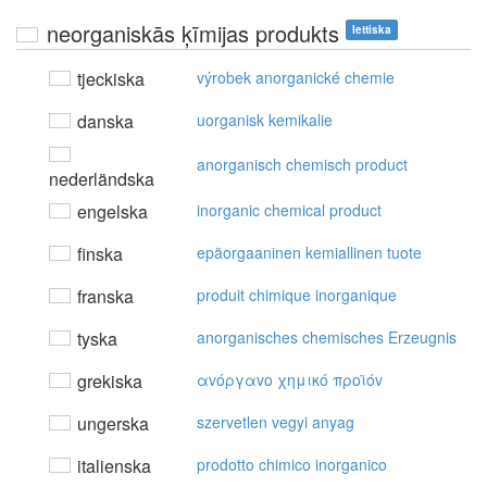
neorganiskās ķīmijas produkts
lettiska
tjeckiska
výrobek anorganické chemie
danska
uorganisk kemikalie
anorganisch chemisch product
nederländska
engelska
inorganic chemical product
finska
epäorgaaninen kemiallinen tuote
franska
produit chimique inorganique
tyska
anorganisches chemisches Erzeugnis
grekiska
αvόργαvo χημικό πρoϊόv
ungerska
szervetlen vegyi anyag
italienska
prodotto chimico inorganico