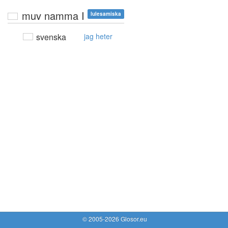
muv namma I
lulesamiska
svenska
jag heter
© 2005-2026 Glosor.eu