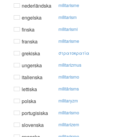
nederländska
militarisme
engelska
militarism
finska
militarismi
franska
militarisme
grekiska
στρατoκρατία
ungerska
militarizmus
italienska
militarismo
lettiska
militārisms
polska
militaryzm
portugisiska
militarismo
slovenska
militarizem
spanska
militarismo