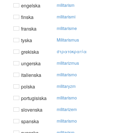
engelska
militarism
finska
militarismi
franska
militarisme
tyska
Militarismus
grekiska
στρατoκρατία
ungerska
militarizmus
italienska
militarismo
polska
militaryzm
portugisiska
militarismo
slovenska
militarizem
spanska
militarismo
svenska
militarism