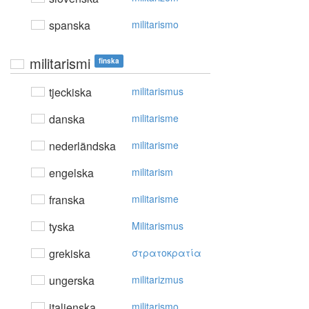
spanska
militarismo
militarismi
finska
tjeckiska
militarismus
danska
militarisme
nederländska
militarisme
engelska
militarism
franska
militarisme
tyska
Militarismus
grekiska
στρατoκρατία
ungerska
militarizmus
italienska
militarismo