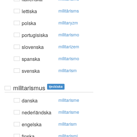
lettiska
militārisms
polska
militaryzm
portugisiska
militarismo
slovenska
militarizem
spanska
militarismo
svenska
militarism
militarismus
tjeckiska
danska
militarisme
nederländska
militarisme
engelska
militarism
finska
militarismi