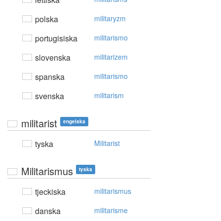
polska
militaryzm
portugisiska
militarismo
slovenska
militarizem
spanska
militarismo
svenska
militarism
militarist
engelska
tyska
Militarist
Militarismus
tyska
tjeckiska
militarismus
danska
militarisme