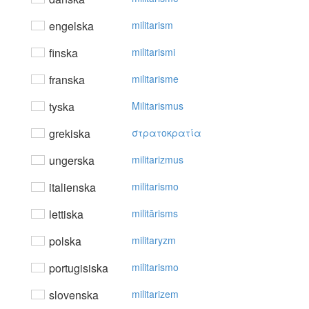
engelska
militarism
finska
militarismi
franska
militarisme
tyska
Militarismus
grekiska
στρατoκρατία
ungerska
militarizmus
italienska
militarismo
lettiska
militārisms
polska
militaryzm
portugisiska
militarismo
slovenska
militarizem