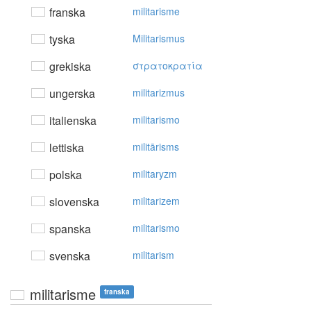
franska
militarisme
tyska
Militarismus
grekiska
στρατoκρατία
ungerska
militarizmus
italienska
militarismo
lettiska
militārisms
polska
militaryzm
slovenska
militarizem
spanska
militarismo
svenska
militarism
militarisme
franska