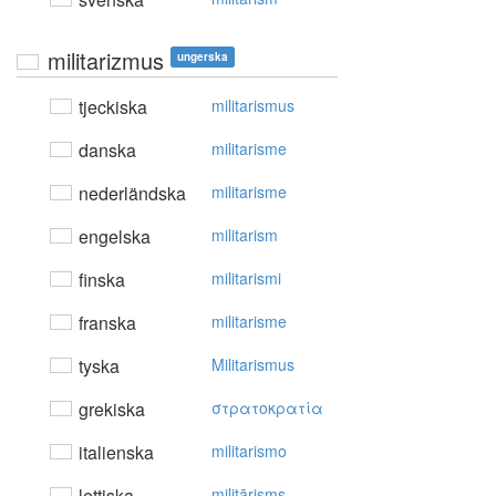
militarizmus
ungerska
tjeckiska
militarismus
danska
militarisme
nederländska
militarisme
engelska
militarism
finska
militarismi
franska
militarisme
tyska
Militarismus
grekiska
στρατoκρατία
italienska
militarismo
lettiska
militārisms