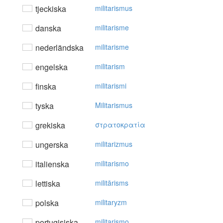
tjeckiska
militarismus
danska
militarisme
nederländska
militarisme
engelska
militarism
finska
militarismi
tyska
Militarismus
grekiska
στρατoκρατία
ungerska
militarizmus
italienska
militarismo
lettiska
militārisms
polska
militaryzm
portugisiska
militarismo