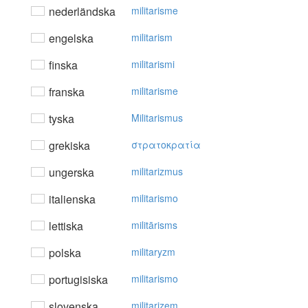
nederländska
militarisme
engelska
militarism
finska
militarismi
franska
militarisme
tyska
Militarismus
grekiska
στρατoκρατία
ungerska
militarizmus
italienska
militarismo
lettiska
militārisms
polska
militaryzm
portugisiska
militarismo
slovenska
militarizem