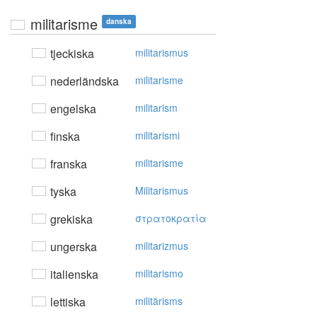
militarisme
danska
tjeckiska
militarismus
nederländska
militarisme
engelska
militarism
finska
militarismi
franska
militarisme
tyska
Militarismus
grekiska
στρατoκρατία
ungerska
militarizmus
italienska
militarismo
lettiska
militārisms