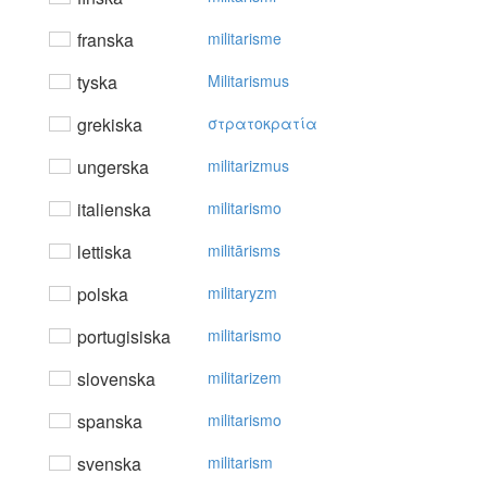
franska
militarisme
tyska
Militarismus
grekiska
στρατoκρατία
ungerska
militarizmus
italienska
militarismo
lettiska
militārisms
polska
militaryzm
portugisiska
militarismo
slovenska
militarizem
spanska
militarismo
svenska
militarism