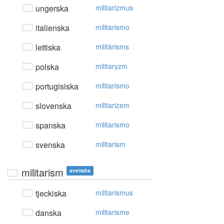
ungerska
militarizmus
italienska
militarismo
lettiska
militārisms
polska
militaryzm
portugisiska
militarismo
slovenska
militarizem
spanska
militarismo
svenska
militarism
militarism
svenska
tjeckiska
militarismus
danska
militarisme