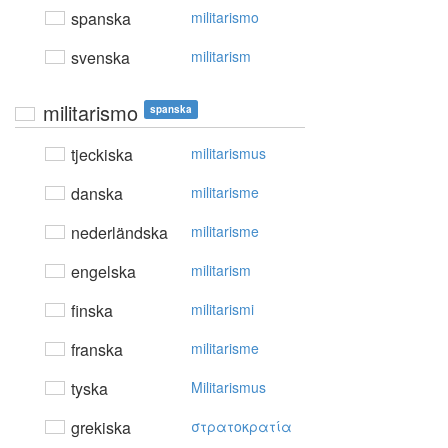
spanska
militarismo
svenska
militarism
militarismo
spanska
tjeckiska
militarismus
danska
militarisme
nederländska
militarisme
engelska
militarism
finska
militarismi
franska
militarisme
tyska
Militarismus
grekiska
στρατoκρατία