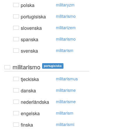
polska
militaryzm
portugisiska
militarismo
slovenska
militarizem
spanska
militarismo
svenska
militarism
militarismo
portugisiska
tjeckiska
militarismus
danska
militarisme
nederländska
militarisme
engelska
militarism
finska
militarismi