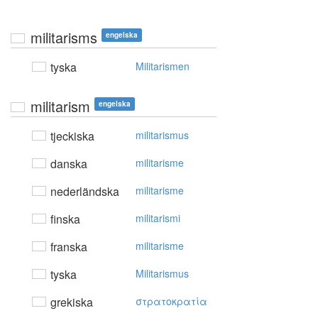
militarisms
engelska
tyska
Militarismen
militarism
engelska
tjeckiska
militarismus
danska
militarisme
nederländska
militarisme
finska
militarismi
franska
militarisme
tyska
Militarismus
grekiska
στρατoκρατία