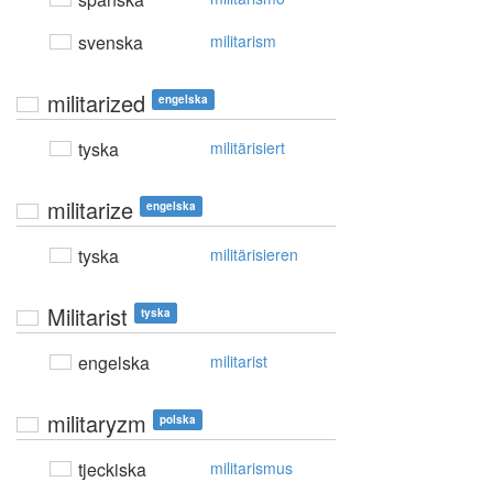
svenska
militarism
militarized
engelska
tyska
militärisiert
militarize
engelska
tyska
militärisieren
Militarist
tyska
engelska
militarist
militaryzm
polska
tjeckiska
militarismus