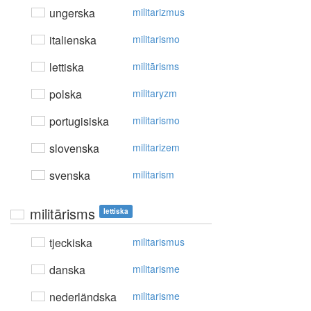
ungerska
militarizmus
italienska
militarismo
lettiska
militārisms
polska
militaryzm
portugisiska
militarismo
slovenska
militarizem
svenska
militarism
militārisms
lettiska
tjeckiska
militarismus
danska
militarisme
nederländska
militarisme