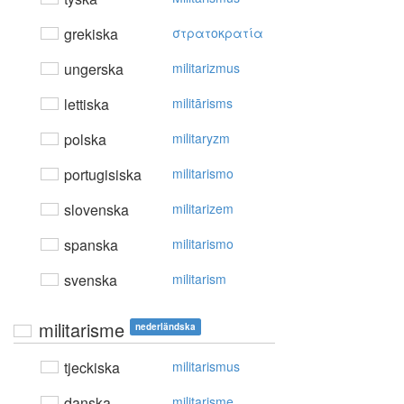
grekiska
στρατoκρατία
ungerska
militarizmus
lettiska
militārisms
polska
militaryzm
portugisiska
militarismo
slovenska
militarizem
spanska
militarismo
svenska
militarism
militarisme
nederländska
tjeckiska
militarismus
danska
militarisme