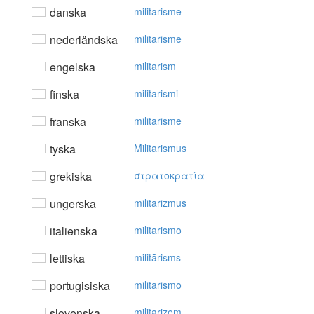
danska
militarisme
nederländska
militarisme
engelska
militarism
finska
militarismi
franska
militarisme
tyska
Militarismus
grekiska
στρατoκρατία
ungerska
militarizmus
italienska
militarismo
lettiska
militārisms
portugisiska
militarismo
slovenska
militarizem