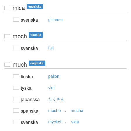
mica
engelska
svenska
glimmer
moch
franska
svenska
fult
much
engelska
finska
paljon
tyska
viel
japanska
たくさん
,
spanska
mucho
mucha
,
svenska
mycket
vida