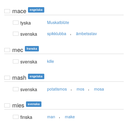
mace
engelska
tyska
Muskatblüte
,
svenska
spikklubba
ämbetsstav
mec
franska
svenska
kille
mash
engelska
,
,
svenska
potatismos
mos
mosa
mies
svenska
,
finska
man
make