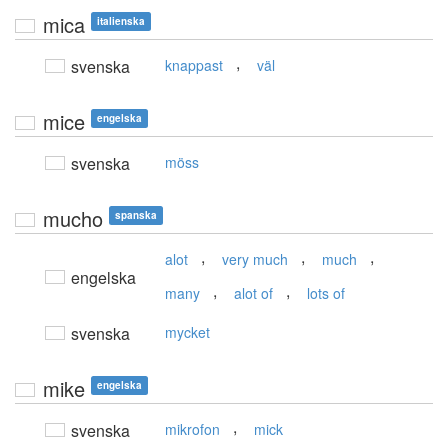
mica
italienska
,
svenska
knappast
väl
mice
engelska
svenska
möss
mucho
spanska
,
,
,
alot
very much
much
engelska
,
,
many
alot of
lots of
svenska
mycket
mike
engelska
,
svenska
mikrofon
mick