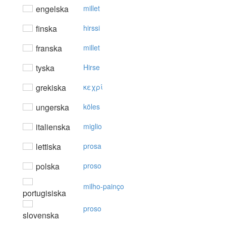
engelska
millet
finska
hirssi
franska
millet
tyska
Hirse
grekiska
κεχρί
ungerska
köles
italienska
miglio
lettiska
prosa
polska
proso
milho-painço
portugisiska
proso
slovenska