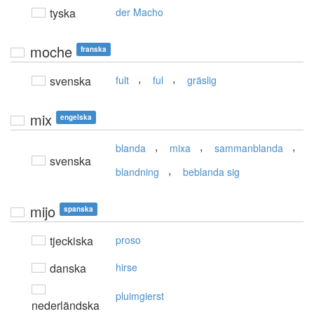
tyska
der Macho
moche
franska
,
,
svenska
fult
ful
gräslig
mix
engelska
,
,
,
blanda
mixa
sammanblanda
svenska
,
blandning
beblanda sig
mijo
spanska
tjeckiska
proso
danska
hirse
pluimgierst
nederländska