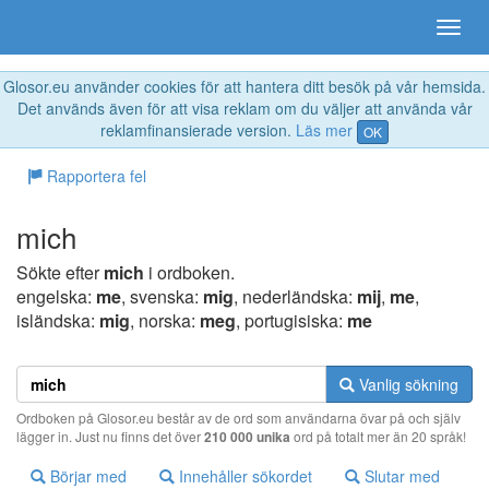
Glosor.eu använder cookies för att hantera ditt besök på vår hemsida.
Det används även för att visa reklam om du väljer att använda vår
reklamfinansierade version.
Läs mer
OK
Rapportera fel
mich
Sökte efter
mich
i ordboken.
engelska:
me
, svenska:
mig
, nederländska:
mij
,
me
,
isländska:
mig
, norska:
meg
, portugisiska:
me
Vanlig sökning
Ordboken på Glosor.eu består av de ord som användarna övar på och själv
lägger in. Just nu finns det över
210 000 unika
ord på totalt mer än 20 språk!
Börjar med
Innehåller sökordet
Slutar med