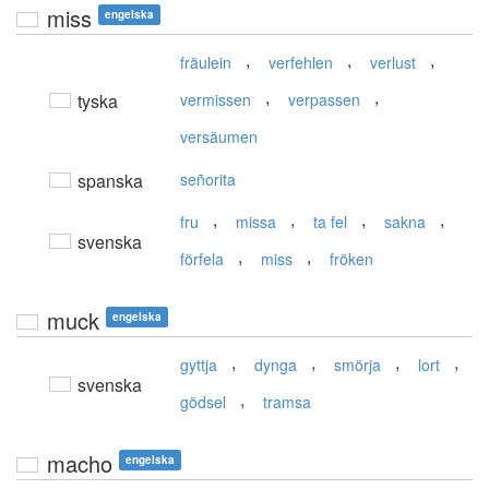
miss
engelska
,
,
,
fräulein
verfehlen
verlust
,
,
tyska
vermissen
verpassen
versäumen
spanska
señorita
,
,
,
,
fru
missa
ta fel
sakna
svenska
,
,
förfela
miss
fröken
muck
engelska
,
,
,
,
gyttja
dynga
smörja
lort
svenska
,
gödsel
tramsa
macho
engelska