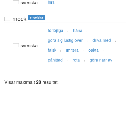
svenska
hirs
mock
engelska
,
,
förlöjliga
håna
,
,
göra sig lustig över
driva med
svenska
,
,
,
falsk
imitera
oäkta
,
,
påhittad
reta
göra narr av
Visar maximalt
20
resultat.