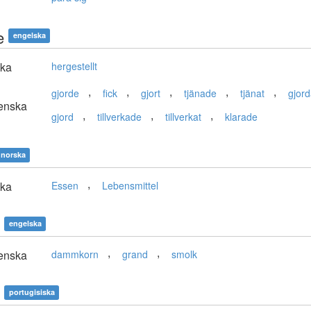
e
engelska
ska
hergestellt
,
,
,
,
,
gjorde
fick
gjort
tjänade
tjänat
gjor
enska
,
,
,
gjord
tillverkade
tillverkat
klarade
norska
,
ska
Essen
Lebensmittel
engelska
,
,
enska
dammkorn
grand
smolk
portugisiska