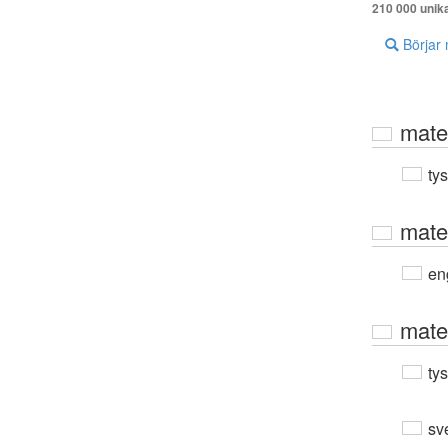
210 000 unik
Börjar
mate
ty
mate
en
mate
ty
sv