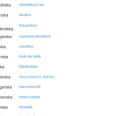
ckiska
výmladkový les
nska
lavskov
kreupelbos
ländska
gelska
coppiced woodland
ska
vesaikko
nska
forêt de taillis
ska
Niederwald
kiska
πρεμvoφυές δάσoς
gerska
csemeteerdő
lienska
bosco ceduo
tiska
atvasājs