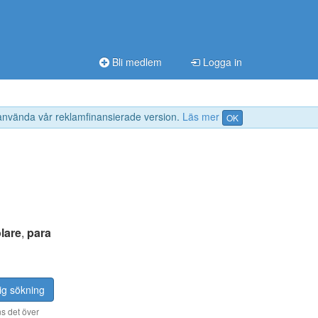
Bli medlem
Logga in
 använda vår reklamfinansierade version.
Läs mer
OK
lare
,
para
ig sökning
s det över