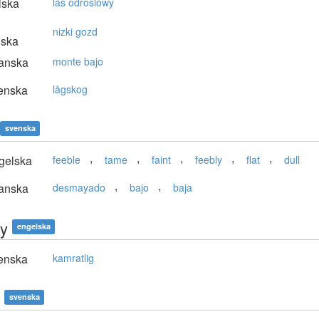
lska
las odroślowy
nizki gozd
nska
anska
monte bajo
enska
lågskog
svenska
,
,
,
,
,
gelska
feeble
tame
faint
feebly
flat
dull
,
,
anska
desmayado
bajo
baja
y
engelska
enska
kamratlig
svenska