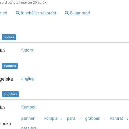
a
ord på totalt mer än 20 språk!
 med
Innehåller sökordet
Slutar med
norska
ska
füttern
svenska
gelska
angling
engelska
ska
Kumpel
,
,
,
,
,
partner
kompis
para
grabben
kamrat
enska
para sig