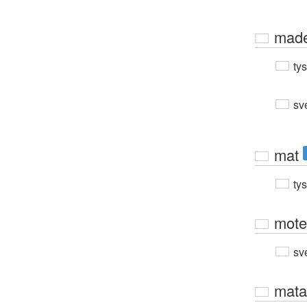
mad
ty
sv
mat
ty
mote
sv
mata