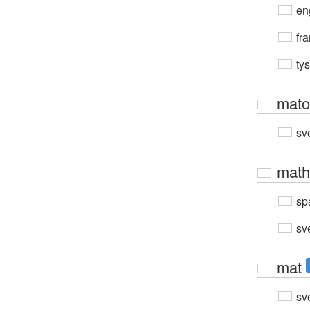
en
fra
ty
mato
sv
math
sp
sv
mat
sv