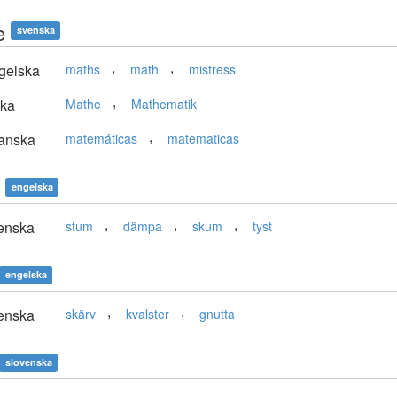
e
svenska
,
,
gelska
maths
math
mistress
,
ska
Mathe
Mathematik
,
anska
matemáticas
matematicas
engelska
,
,
,
enska
stum
dämpa
skum
tyst
engelska
,
,
enska
skärv
kvalster
gnutta
slovenska