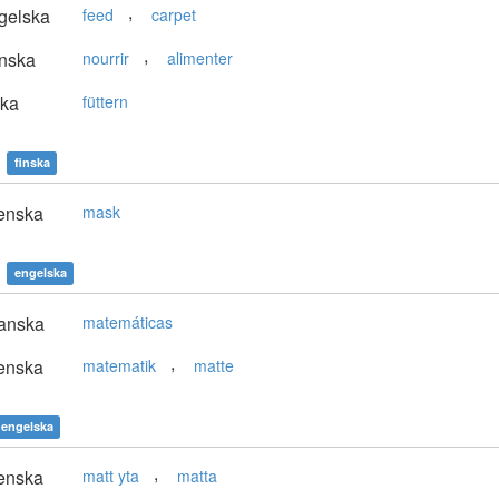
,
gelska
feed
carpet
,
nska
nourrir
alimenter
ska
füttern
finska
enska
mask
engelska
anska
matemáticas
,
enska
matematik
matte
engelska
,
enska
matt yta
matta