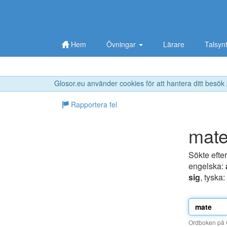
Hem
Övningar
Lärare
Talsyn
Glosor.eu använder cookies för att hantera ditt besök
Rapportera fel
mat
Sökte efte
engelska:
sig
, tyska:
Ordboken på G