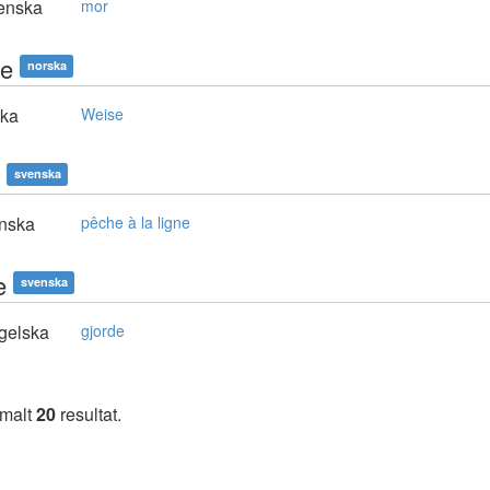
enska
mor
e
norska
ska
Weise
svenska
nska
pêche à la ligne
e
svenska
gelska
gjorde
imalt
20
resultat.