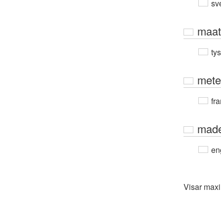
sv
maat
ty
mete
fra
mad
en
Visar max