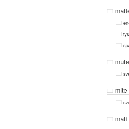
matt
en
ty
sp
mute
sv
mite
sv
mati