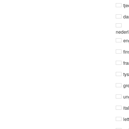
tje
da
neder
en
fin
fra
ty
gre
un
ita
let