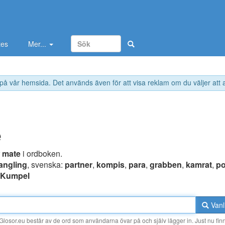
tes
Mer...
 på vår hemsida. Det används även för att visa reklam om du väljer att
e
r
mate
i ordboken.
angling
, svenska:
partner
,
kompis
,
para
,
grabben
,
kamrat
,
po
Kumpel
Vanl
losor.eu består av de ord som användarna övar på och själv lägger in. Just nu finn