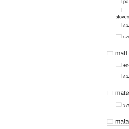
po
slove
sp
sv
matt
en
sp
mate
sv
mata