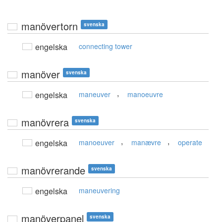
manövertorn
svenska
engelska
connecting tower
manöver
svenska
,
engelska
maneuver
manoeuvre
manövrera
svenska
,
,
engelska
manoeuver
manævre
operate
manövrerande
svenska
engelska
maneuvering
manöverpanel
svenska