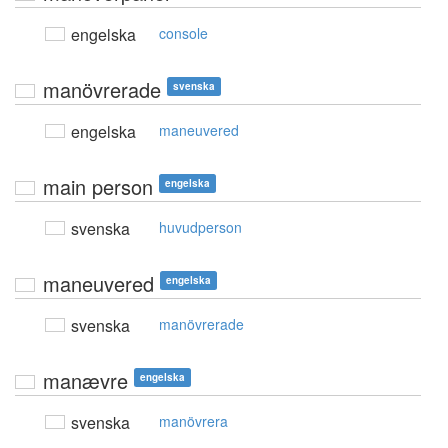
engelska
console
manövrerade
svenska
engelska
maneuvered
main person
engelska
svenska
huvudperson
maneuvered
engelska
svenska
manövrerade
manævre
engelska
svenska
manövrera