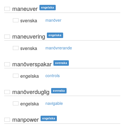
maneuver
engelska
svenska
manöver
maneuvering
engelska
svenska
manövrerande
manöverspakar
svenska
engelska
controls
manöverduglig
svenska
engelska
navigable
manpower
engelska