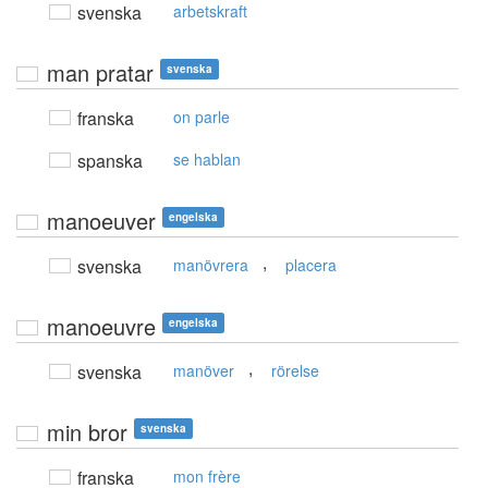
svenska
arbetskraft
man pratar
svenska
franska
on parle
spanska
se hablan
manoeuver
engelska
,
svenska
manövrera
placera
manoeuvre
engelska
,
svenska
manöver
rörelse
min bror
svenska
franska
mon frère