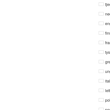
tje
ne
en
fin
fra
ty
gre
un
ita
let
po
por