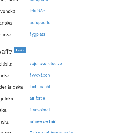
ovenska
letališče
anska
aeropuerto
enska
flygplats
waffe
tyska
ckiska
vojenské letectvo
nska
flyvevåben
derländska
luchtmacht
gelska
air force
ska
ilmavoimat
nska
armée de l'air
Πoλεμική Aερoπoρία