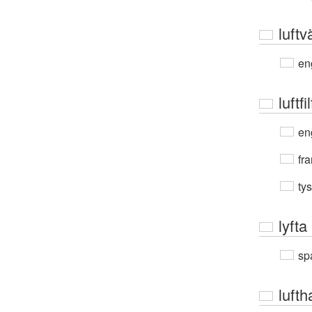
luftv
en
luftfi
en
fra
ty
lyfta
sp
luft