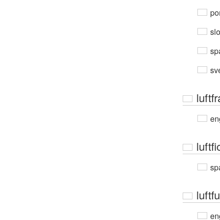
por
sl
sp
sv
luftfr
en
luftf
sp
luftf
en