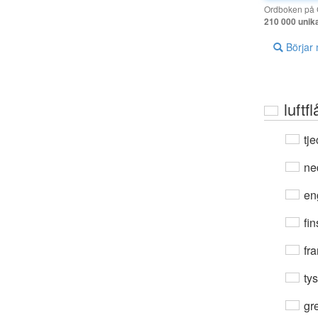
Ordboken på G
210 000 unik
Börjar
luftf
tje
ne
en
fin
fra
ty
gre