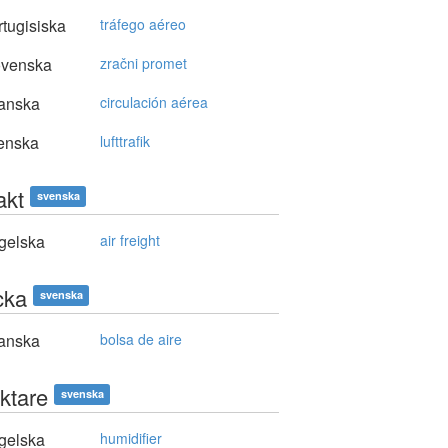
tugisiska
tráfego aéreo
ovenska
zračni promet
anska
circulación aérea
enska
lufttrafik
akt
svenska
gelska
air freight
icka
svenska
anska
bolsa de aire
uktare
svenska
gelska
humidifier