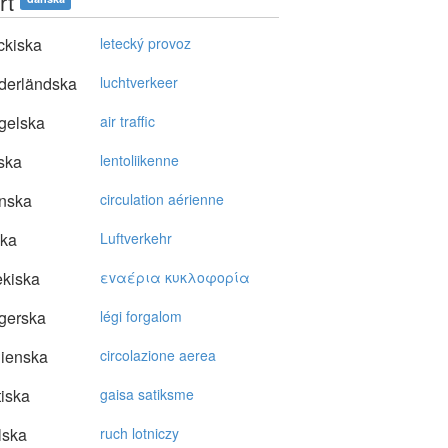
rt
ckiska
letecký provoz
derländska
luchtverkeer
gelska
air traffic
ska
lentoliikenne
nska
circulation aérienne
ska
Luftverkehr
kiska
εvαέρια κυκλoφoρία
gerska
légi forgalom
lienska
circolazione aerea
tiska
gaisa satiksme
lska
ruch lotniczy