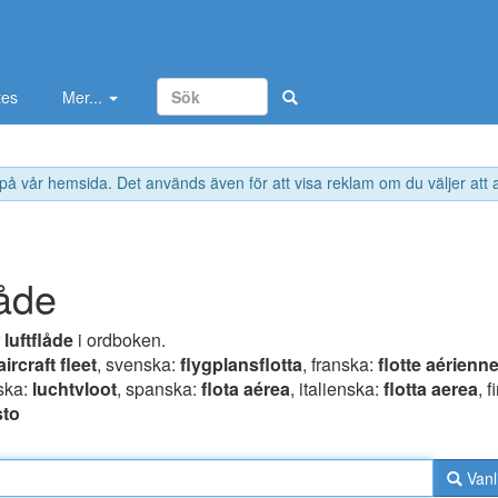
tes
Mer...
 på vår hemsida. Det används även för att visa reklam om du väljer att
låde
r
luftflåde
i ordboken.
aircraft fleet
, svenska:
flygplansflotta
, franska:
flotte aérienn
ska:
luchtvloot
, spanska:
flota aérea
, italienska:
flotta aerea
, f
sto
Vanl