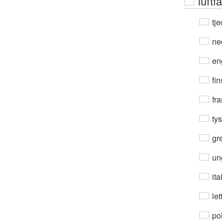
luftfa
tje
ne
en
fin
fra
ty
gre
un
ita
let
po