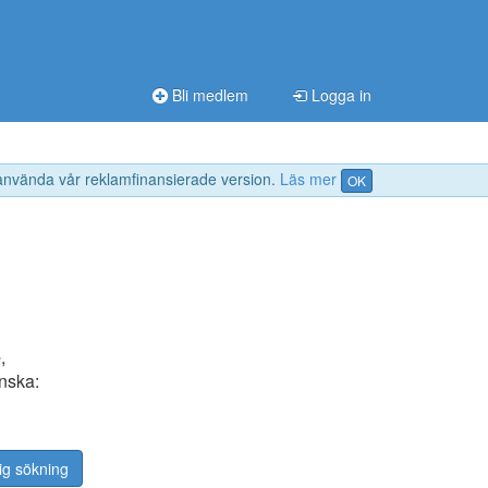
Bli medlem
Logga in
 använda vår reklamfinansierade version.
Läs mer
OK
e
,
inska:
ig sökning