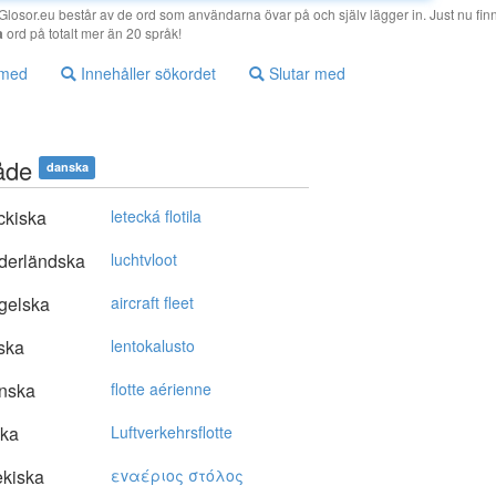
losor.eu består av de ord som användarna övar på och själv lägger in. Just nu finn
a
ord på totalt mer än 20 språk!
 med
Innehåller sökordet
Slutar med
låde
danska
ckiska
letecká flotila
derländska
luchtvloot
gelska
aircraft fleet
ska
lentokalusto
nska
flotte aérienne
ska
Luftverkehrsflotte
kiska
εvαέριoς στόλoς