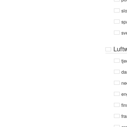
sl
sp
sv
Luft
tje
da
ne
en
fin
fra