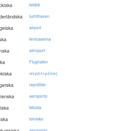
ckiska
letiště
derländska
luchthaven
gelska
airport
ska
lentoasema
nska
aéroport
ska
Flughafen
kiska
αερoλιμέvας
gerska
repülőtér
lienska
aeroporto
tiska
lidosta
lska
lotnisko
tugisiska
aeroporto