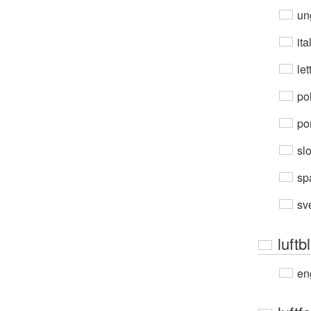
un
ita
let
po
por
sl
sp
sv
luftb
en