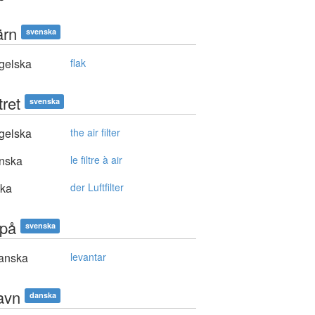
ärn
svenska
gelska
flak
ltret
svenska
gelska
the air filter
nska
le filtre à air
ska
der Luftfilter
 på
svenska
anska
levantar
havn
danska