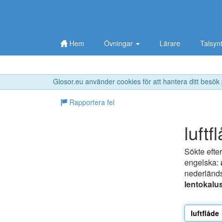
Hem
Övningar
Lärare
Talsyn
Glosor.eu använder cookies för att hantera ditt besök
Rapportera fel
luftf
Sökte efte
engelska:
nederländ
lentokalu