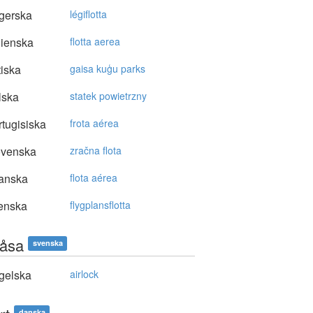
gerska
légiflotta
lienska
flotta aerea
tiska
gaisa kuģu parks
lska
statek powietrzny
tugisiska
frota aérea
ovenska
zračna flota
anska
flota aérea
enska
flygplansflotta
låsa
svenska
gelska
airlock
danska